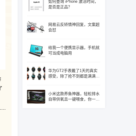
如何查询 iPhone 激活时间，
是否是正品？
网易云反矫情神回复，文案超
会怼
给我一个便携显示器，手机就
可当成电脑用
华为GT2手表戴了1天的真实
感受，除了抢不到都是满满的
容
优点！
了
小米这款养鱼神器，轻松排水
自带供氧且一键喂食，你一定
心动了吧