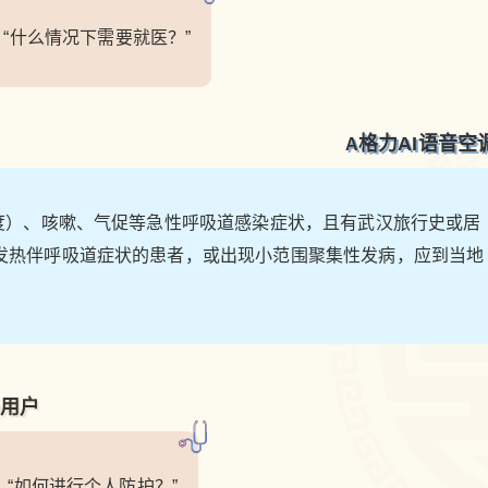
“什么情况下需要就医？”
格力AI语音空
A
3度）、咳嗽、气促等急性呼吸道感染症状，且有武汉旅行史或居
的发热伴呼吸道症状的患者，或出现小范围聚集性发病，应到当地
用户
Q
2020/2/13
鹰视界 @ 鹰视界
“如何进行个人防护？”