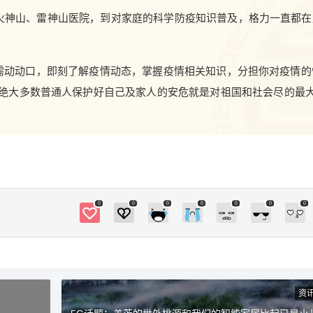
担你对疫情的忧虑，科学指导疫情防护措施，面
火神山、雷神山医院，到对家庭的科学防疫知识普及，格力一直都在
对疫情，我们绝大多数普通人保护好自己及家人
的安危就是对祖国和社会尽的最大的责任和贡
献！ 0 收藏
需动动口，即刻了解疫情动态，掌握疫情相关知识，分担你对疫情的
绝大多数普通人保护好自己及家人的安危就是对祖国和社会尽的最
0
0
0
0
0
0
0
资