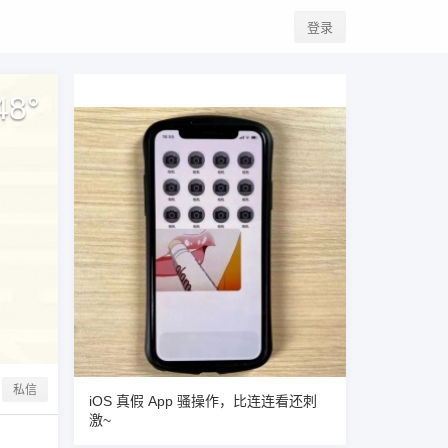
登录
48
°
私信
iOS 真假 App 骚操作，比连连看还刺
激~