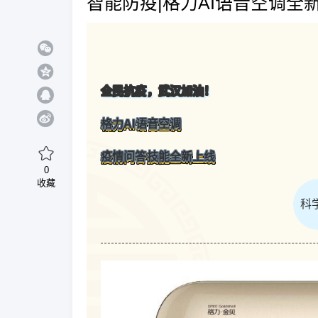
智能防疫|格力AI语音空调全
全民抗疫，武汉加油！
格力AI语音空调
疫情问答技能全新上线
0
收藏
科