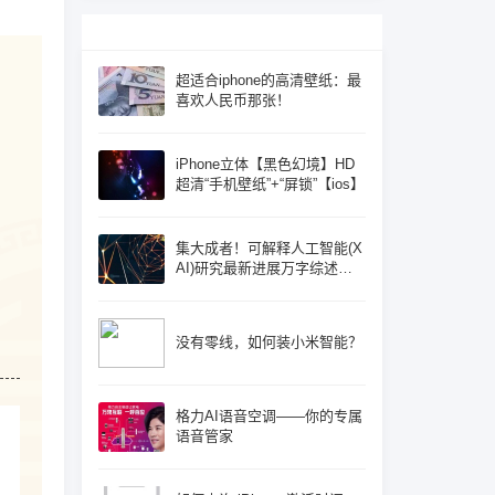
超适合iphone的高清壁纸：最
喜欢人民币那张！
iPhone立体【黑色幻境】HD
超清“手机壁纸”+“屏锁”【ios】
集大成者！可解释人工智能(X
AI)研究最新进展万字综述论
文: 概念体系机遇和挑战—构
建负责任的人工智能
没有零线，如何装小米智能？
格力AI语音空调——你的专属
语音管家