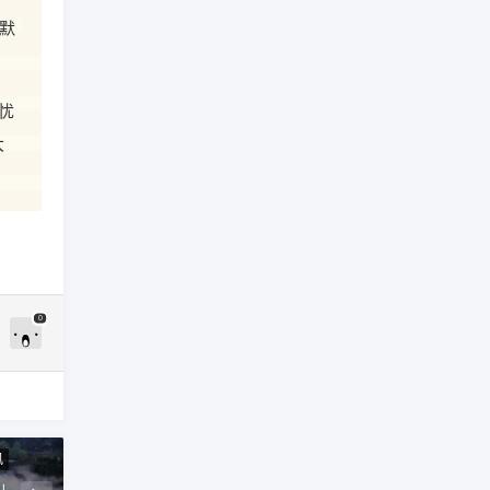
默
忧
大
0
讯