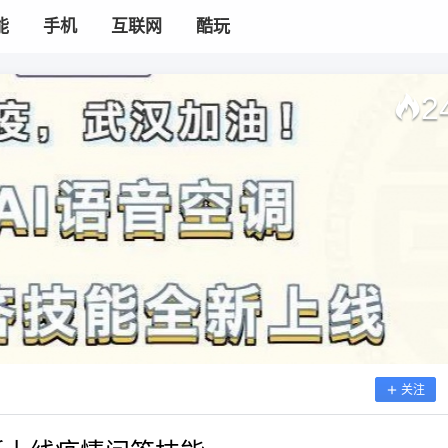
能
手机
互联网
酷玩
2
关注