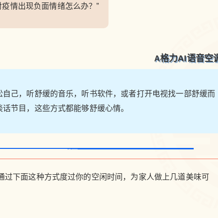
的防控认知，格力AI语音空调疫情问答技能全新
对疫情出现负面情绪怎么办？”
立刻支付
上线。问答内容包含“新型冠状病毒相关知识”“疫
情防控小知识”“疫情相关生产生活问答”“疫情相关
心理疏导”等，让您和家人全面了解疫情动态，快
来一起试试吧！ Q用户 “什么情况下需要就
扫描二维码继续阅读
格力AI语音空
A
医？” A格力AI语音空调 如果出现发热（腋下体温
大于等于37.3度）、咳嗽、气促等急性呼吸道感
染症状，且有武汉旅行史或居住史，或发病前14
松自己，听舒缓的音乐，听书软件，或者打开电视找一部舒缓而
天曾接触来自武汉的发热伴呼吸道症状的患者，
谈话节目，这些方式都能够舒缓心情。
或出现小范围聚集性发病，应到当地指定医疗机
构经行排查、诊治。 Q用户 “如何进行个人防
护？” A格力AI语音空调 对于新型冠状病毒感染的
肺炎，需要做好接触感染和呼吸道感染途径的隔
离防护措施，针对性的开展个人防护，科学、规
范的使用个人防护设备，避免出现无效防护或过
通过下面这种方式度过你的空闲时间，为家人做上几道美味可
度防护。 Q用户 “面对疫情出现负面情绪怎么
办？” A格力AI语音空调 可以考虑用声音转移注意
力的方法来放松自己，听舒缓的音乐，听书软