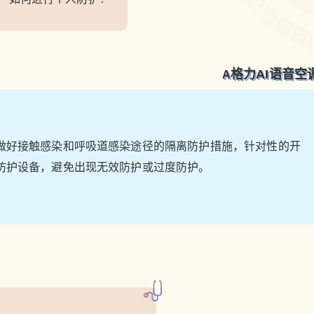
给鹰视界打赏
格力AI语音空
A
付费内容
2
5
10
元
元
元
20
50
自定义
元
元
做好接触感染和呼吸道感染途径的隔离防护措施，针对性的开
防护设备，避免出现无效防护或过度防护。
¥
智能防疫|格力AI语音空调全新
6位以上
上线疫情问答技能
6位以上
全民抗疫，武汉加油！ 格力AI语音空调 疫情问答
技能全新上线 科学有效防护，守护全家安全
立刻支付
忘记密码？
找回
为了更科学地普及疫情知识，加深人们对疫情