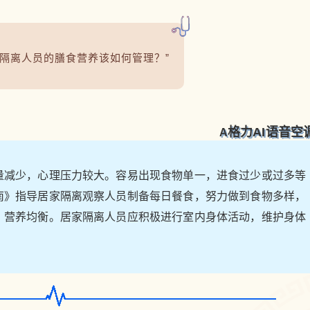
件，或者打开电视找一部舒缓而安静的电视节
目，或者收听电台轻松的谈话节目，这些方式都
能够舒缓心情。 此外，疫情期间在家无聊时，你
还可以通过下面这种方式度过你的空闲时间，为
我隔离人员的膳食营养该如何管理？
”
家人做上几道美味可口的食物吧： Q用户 “居家
自我隔离人员的膳食营养该如何管理？” A格力AI
语音空调 居家自我隔离人员活动范围有限，活动
量减少，心理压力较大。容易出现食物单一，进
格力AI语音空
A
食过少或过多等不规律的情况。参照《中国居民
膳食指南》指导居家隔离观察人员制备每日餐
食，努力做到食物多样，三餐定时定量、合理分
量减少，心理压力较大。容易出现食物单一，进食过少或过多等
配能量和营养素，营养均衡。居家隔离人员应积
南》指导居家隔离观察人员制备每日餐食，努力做到食物多样，
极进行室内身体活动，维护身体机能。 抗击
，营养均衡。居家隔离人员应积极进行室内身体活动，维护身体
疫情，我们一直在努力，从火速驰援火神山、雷
神山医院，到对家庭的科学防疫知识普及，格力
一直都在默默地和这场灾病做着必胜的抗击。
格力AI语音空调，疫情问答语音技能，只需动动
口，即刻了解疫情动态，掌握疫情相关知识，分