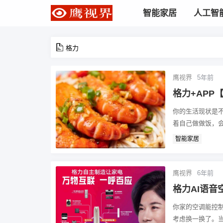
智能家居
人工智
格力
鹰视界
5年前
格力+AP
你的生活现状是
着自己做做饭，会
智能家居
鹰视界
6年前
格力AI语
你家的空调能控
考虑换一换了。当你