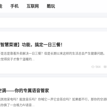
能
手机
互联网
酷玩
P【智慧菜谱】功能，搞定一日三餐！
不是总是靠着外卖解决一日三餐？但是长期以来这样的生活总会产生健康问题。
觉得房子才像个温暖的...
564
音空调——你的专属语音管家
制其他家电吗？能放音乐吗？你喊它一声它会答应吗？如果都不行，那你的空调
换了一台格力AI语音...