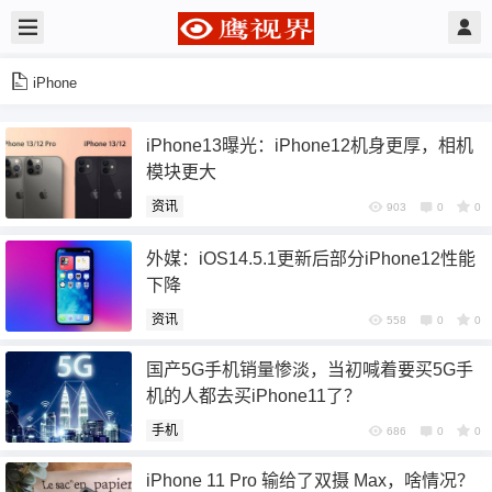
iPhone
iPhone13曝光：iPhone12机身更厚，相机
模块更大
资讯
903
0
0
外媒：iOS14.5.1更新后部分iPhone12性能
下降
资讯
558
0
0
国产5G手机销量惨淡，当初喊着要买5G手
机的人都去买iPhone11了？
手机
686
0
0
iPhone 11 Pro 输给了双摄 Max，啥情况？