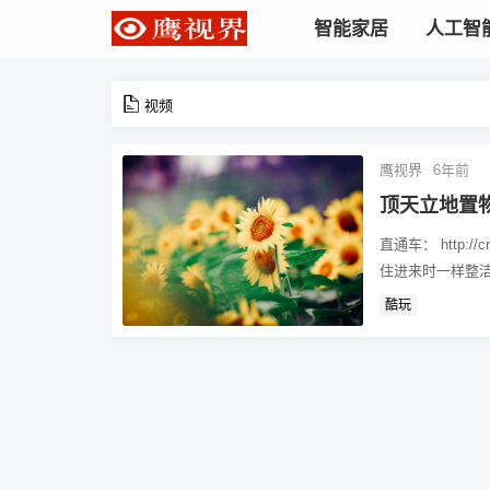
智能家居
人工智
视频
鹰视界
6年前
顶天立地置
直通车： http
住进来时一样整洁
酷玩