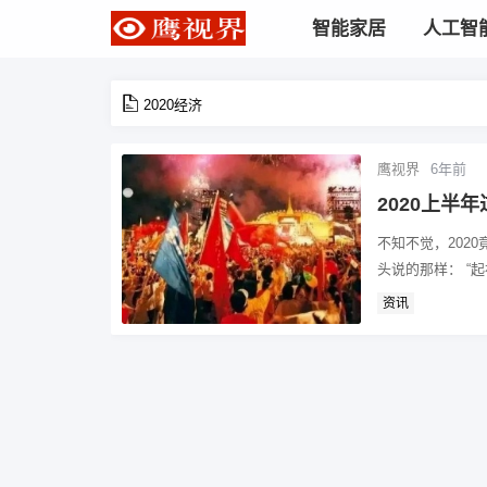
智能家居
人工智
2020经济
鹰视界
6年前
2020上半
不知不觉，202
头说的那样： “起
资讯