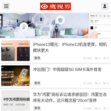
资讯
没有描述
iPhone13曝光：iPhone12机身更厚，相机
模块更大
资讯
905
0
0
冲出国门！中国超级5G SIM卡海外首发
资讯
663
0
0
华为“鸿蒙”商标诉讼请求被驳回！鸿蒙生态
将有大动作，这只概念股“20cm”涨停
资讯
888
0
0