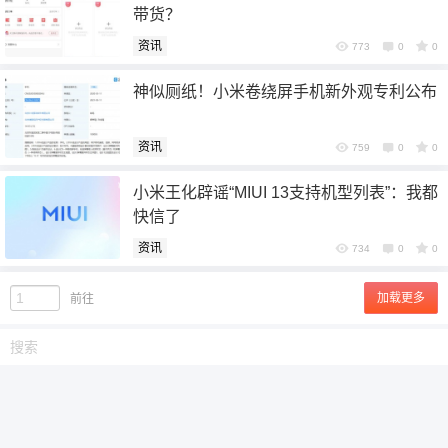
带货？
资讯
773
0
0
神似厕纸！小米卷绕屏手机新外观专利公布
资讯
759
0
0
小米王化辟谣“MIUI 13支持机型列表”：我都
快信了
资讯
734
0
0
加载更多
前往