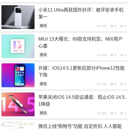
小米11 Ultra再获国外好评：被评安卓手机
第一
资讯
875
0
0
MIUI 13大曝光：89款支持机型、MIX用户
心塞
资讯
928
0
0
6位以上
外媒：iOS14.5.1更新后部分iPhone12性能
下降
6位以上
资讯
558
0
0
苹果关闭iOS 14.5验证通道：阻止iOS 14.5.
1降级
忘记密码？
找回
资讯
955
0
0
微信上线“购物号”功能 自定折扣 人人都能