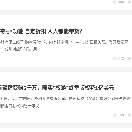
888
物号”功能 自定折扣 人人都能带货？
程序里上线了“购物号”功能，内有好物清单，与“带货”直接关联。登录后发现
分别对应5-8折。用...
773
盗播获赔5千万，曝买”权游”终季版权花1亿美元
示，近日，深圳市腾讯计算机系统有限公司、腾讯科技（深圳）有限公司等与隆耀
侵害商标权纠纷一审民...
159