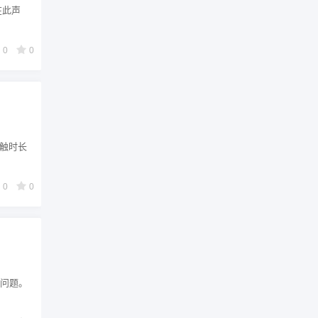
在此声
0
0
接触时长
0
0
的问题。