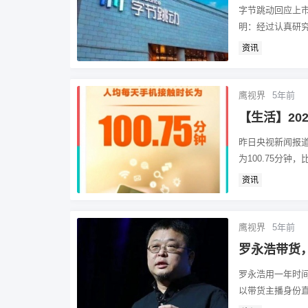
字节跳动回应上市
明：经过认真研究
资讯
鹰视界
5年前
【生活】20
昨日央视新闻报道
为100.75分钟，比
资讯
鹰视界
5年前
罗永浩带货
罗永浩用一年时间
以带货主播身份直