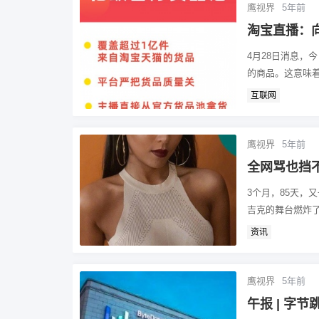
鹰视界
5年前
淘宝直播：
4月28日消息，
的商品。这意味着
互联网
鹰视界
5年前
全网骂也挡
3个月，85天，
吉克的舞台燃炸了好
资讯
鹰视界
5年前
午报 | 字