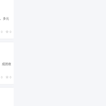
质、多元
0
0
 成团夜
0
0