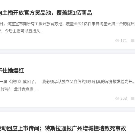
向主播开放官方货品池，覆盖超1亿商品
今日，淘宝宣布向所有主播开放官方池，覆盖至少1亿件来自淘宝天猫平台的优
，今后主播可以直接从...
171
不住她爆红
又一届《浪姐》成团了。 我必须承认独立又自信的姐姐们真的浑身散发着光芒。
6位以上
吗！ 全开麦直播...
253
6位以上
节跳动回应上市传闻；特斯拉通报广州增城撞墙致死事故
忘记密码？
找回