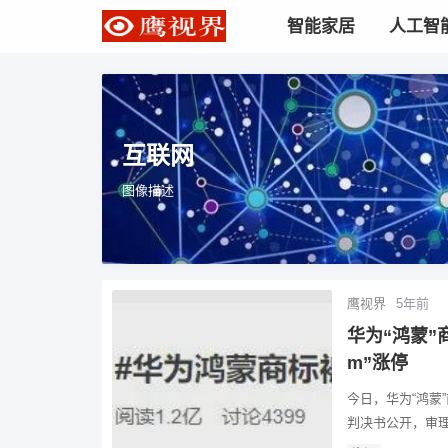
智能家居
人工智
互联网
图像描述
鹰视界
5年前
华为“鸿蒙”
m”涨停
今日，华为“鸿蒙
判决书公开，审理