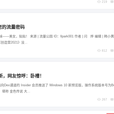
219
佬的流量密码
—美女，贴贴！ 来源 | 流量公园 ID：llpark001 作者 | 闫 烨 编辑 | 韩小黄
造营2021》没...
812
大更新，网友惊呼：卧槽！
ev通道的 Insider 会员推送了 Windows 10 新预览版，操作系统版本号为Buil
堪称 金色传说 大...
267