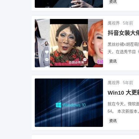
资讯
鹰视界
5年前
抖音女装大
黑丝纱裙x胡茬萌妹—
天，在选秀节目《创
资讯
鹰视界
5年前
Win10 
就在今天，微软面向D
64。 本次新版本，
资讯