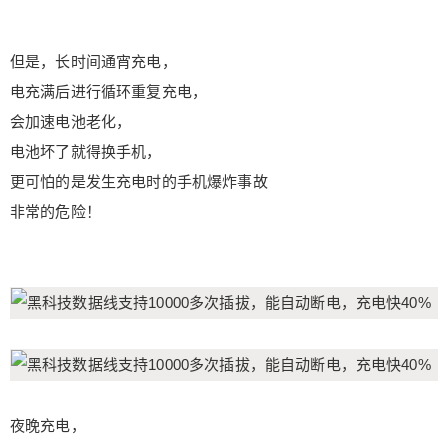
时左右就能智能断电， 避免通宵充电时对手机反复
充电， 从而保护电池抗老化， 延长手机的使用寿
但是，长时间通宵充电，
命。 118根镀锡铜芯，充电提速40% 市面上的数据
线的芯的材质主要是 铁芯、铁芯镀铜、铜丝、镀锡
电充满后进行循环重复充电，
铜芯等， 其中属镀锡铜芯的材质更好， 这一材质的
会加速电池老化，
优点是可大大提升设备的充电速度， 相比普通数据
电池坏了就得换手机，
线， USAMS数据线内含118根粗的镀锡铜芯， 充
更可怕的是发生充电时的手机爆炸事故
电时提速40%左右， 满足了你紧急用电的需求。 自
非常的危险！
动调节电流，快充不伤机 很多手机充电时会发生过
热的情况， 而过热的手机电池更容易引发爆炸。 出
于安全考虑， USAMS数据线采用自动调节电流模
式， 低电量时采用高电流快充， 节约时间； 快充
满时或过热时采用涓流补电， 保护电池。 在快速充
电或边充边玩手机时， 智能调节电流， 防止手机过
烫，损害电池。 智能断电充电数据二合一 原价58
元/条 粉丝特价二维码 只需45元/条 扫码直接购买
超耐用，一条可用两年 普通数据线一般采用铝合金
夜晚充电，
接口， 多次拔插很容易让接口被磨损， 经常接触不