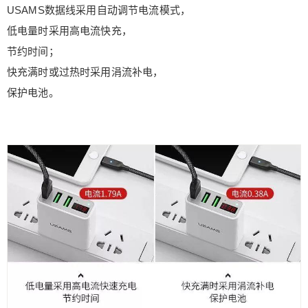
USAMS数据线采用自动调节电流模式，
低电量时采用高电流快充，
节约时间；
快充满时或过热时采用涓流补电，
保护电池。
给鹰视界打赏
付费内容
2
5
10
元
元
元
20
50
自定义
元
元
¥
6位以上