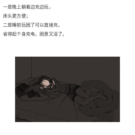
在床头充电。 一是晚上躺着边充边玩， 床头更方
一是晚上躺着边充边玩，
便； 二是睡前玩困了可以直接充， 省得起个身充
床头更方便；
电，困意又没了。 但是，长时间通宵充电， 电充满
二是睡前玩困了可以直接充，
后进行循环重复充电， 会加速电池老化， 电池坏了
就得换手机， 更可怕的是发生充电时的手机爆炸事
省得起个身充电，困意又没了。
故 非常的危险！ 夜晚充电， 总不能定个闹钟半夜
醒来拔手机吧， 不充电， 第二天手机没电又很恐
扫描二维码继续阅读
慌。 别怕！ 今天小编就给大家推荐一款 能自动断
电、防过充的通宵充电神器—— USAMS黑科技智
能数据线 可快充， 满电时智能断电， 安全又不伤
机~ 苹果、安卓、Type-C应有尽有哦~ 为什么推荐
它呢？ 我们先看看市面上普通数据线的五大缺陷：
1. 不能自动断电，充满电后会对手机反复充，伤电
池。 2. 不能调节电流，边充边玩时，手机特别烫。
3. 不耐用，没用几次数据线接头就开裂。 4. 很容易
缠绕打结。 5.很容易硬化。 现在，一条USAMS数
据线 这些缺陷统统都被解决啦！ 智能断电 USAMS
数据线采用智能芯片控制， 手机充满100%后半小