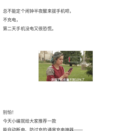
良， 动动数据线就能充，碰一下又不行了 重点是我
总不能定个闹钟半夜醒来拔手机吧，
们根本没注意到， 要用时才发现手机没充到电， 太
崩溃了！ 而且，铝合金接口插拔3000次左右就得报
不充电，
废， 一般我们每天至少插拔个八九次吧， 相当于一
第二天手机没电又很恐慌。
年不到就得换数据线。 USAMS数据线升级接口，
采用高密度的锌合金， 不但能减少接触不良， 而且
支持10000多次插拔， 正常情况一条可用两年以
上。 同时， USAMS数据线接头的加长加固设计，
防止数据线开裂， 充电更安全。 不打结 很多人都
有这样的经历， 要充电时发现数据线缠绕、打结成
一团， 眼看着手机要关机了， 解数据线时，越解越
乱， 气得想发火。 USAMS数据线采用新型弹道尼
龙材料编织， 一般是用于汽车轮胎和军用防弹背心
的料子， 具有坚固、耐磨损、抗氧化等特点， 你可
以任意弯折强拉， 数据线也不断裂，不打结， 再也
别怕！
不怕冬天数据线硬化啦~ 用久了更不会变色变黄。
今天小编就给大家推荐一款
充电+传输二合一 USAMS数据线支持快速充电、
拷贝照片、同步资料同时进行。 充电时，数据传输
能自动断电、防过充的通宵充电神器——