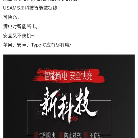
又快又稳定， 更不会弹出“未认证”窗口 兼容不同型
USAMS黑科技智能数据线
号的苹果手机 USAMS数据线可兼容不同型号的苹
可快充，
果手机， 平板电脑也通用， 如果你有多台设备，
满电时智能断电，
一根数据线全部搞定！ USAMS数据线使用说明 苹
安全又不伤机~
果系统 ▼ 安卓系统 ▼ USAMS数据线还有一个贴心
设计， 充电时接头有亮灯， 方便夜间找手机， 而
苹果、安卓、Type-C应有尽有哦~
且灯光柔和不闪眼， 不扰睡眠~ 数据线共有黑、
红、蓝三色可选 满足你不同的颜色喜好~ 用安卓的
朋友， 购买时要注意自己手机的接口哦~ 0 收藏