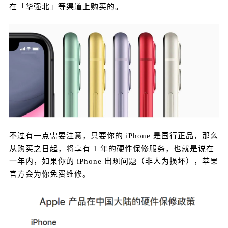
的，有从第三方平台购买的，也有一部分是在「华
在「华强北」等渠道上购买的。
强北」等渠道上购买的。 不过有一点需要注意，只
要你的 iPhone 是国行正品，那么从购买之日起，将
享有 1 年的硬件保修服务，也就是说在一年内，如
果你的 iPhone 出现问题（非人为损坏），苹果官方
会为你免费维修。 但如果是意外损坏，例如屏幕摔
坏、设备进水等，则需要自费进行维修。 当然，我
扫描二维码继续阅读
知道很多人买完手机以后，没过多久就把保修日期
忘了… 哎妹：没错，说的就是我~ 一般我们要自己
查询的话，还要去官网，虽然方法没毛病，但有点
费时费力。 其实现在无需登录苹果官网，可以直接
不过有一点需要注意，只要你的 iPhone 是国行正品，那么
在 iPhone 上通过“Apple 支持”进行查询。 如果还没
从购买之日起，将享有 1 年的硬件保修服务，也就是说在
有下载“Apple 支持”的同学，可以前往 App Store 免
一年内，如果你的 iPhone 出现问题（非人为损坏），苹果
费下载和获取。 查看 iPhone 的保修日期： 打开 A
官方会为你免费维修。
pple 支持，会显示当前的设备的信息，点击“设备详
情”，可以查看具体的保修日期。 查看其他苹果设备
的保修日期： 还是刚才这个界面，点击左上角的“产
品”，可以看到所有登录同一个 Apple ID 的苹果设