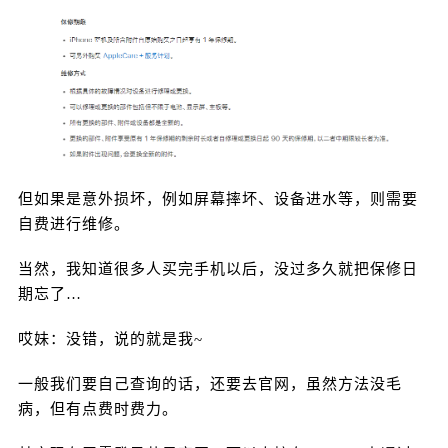
备。 选择任意一款产品后，并点击“设备详情”，就
可以查看到保修日期。 当然，有些设备可能没有登
录同一个 Apple ID，那么这时候想要查询的话，点
击右上角的“放大镜”图标，然后搜索“保修”。 点击
“查看和添加保额”后，只要输入正确的产品序列号就
可以查询了。 当然，这种方法虽然便捷，但显示的
信息比较少。 不如试试我的方法，在哎咆查询就可
以直接鉴别。 扫描下面小程序码就可以查询啦！ 扫
但如果是意外损坏，例如屏幕摔坏、设备进水等，则需要
码鉴别 来源：咆哮科技 0 收藏
自费进行维修。
当然，我知道很多人买完手机以后，没过多久就把保修日
期忘了…
哎妹：没错，说的就是我~
一般我们要自己查询的话，还要去官网，虽然方法没毛
病，但有点费时费力。