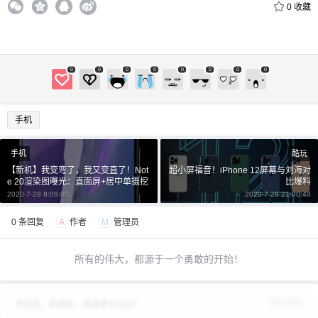
0
收藏
0
0
0
0
0
0
0
0
手机
手机
酷玩
【新机】我变弯了，我又变直了！Not
超小屏福音！iPhone 12屏幕与刘海对
e 20渲染图曝光：直面屏+居中单摄挖
比爆料
孔
2020-7-28 8:09:00
2020-7-28 21:00:48
0 条回复
A
作者
M
管理员
所有的伟大，都源于一个勇敢的开始！
修改资料
欢迎您，新朋友，感谢参与互动！