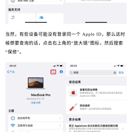
给鹰视界打赏
当然，有些设备可能没有登录同一个 Apple ID，那么这时
付费内容
2
5
10
元
元
元
候想要查询的话，点击右上角的“放大镜”图标，然后搜索
“保修”。
20
50
自定义
元
元
¥
6位以上
6位以上
立刻支付
忘记密码？
找回