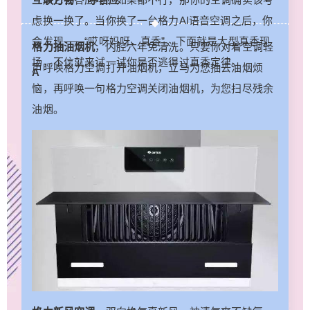
它一声它会答应吗？如果都不行，那你的空调确实
虑换一换了。当你换了一台格力AI语音空调之后，你
该考虑换一换了。当你换了一台格力AI语音空调之
会发现——“哎呀妈呀，真香”，下面就是大型真香现
后，你会发现——“哎呀妈呀，真香”，下面就是大型
格力抽油烟机
，内腔六年免清洗。只要你对着空调轻
真香现场，不信就来试一试你是否逃得过真香定
场，不信就来试一试你是否逃得过真香定律。
声呼唤格力空调打开油烟机，立马为您抽去油烟烦
A
律。 A 互联万物 一呼百应 格力抽油烟机，内腔六
恼，再呼唤一句格力空调关闭油烟机，为您扫尽残余
年免清洗。只要你对着空调轻声呼唤格力空调打开
油烟。
油烟机，立马为您抽去油烟烦恼，再呼唤一句格力
扫描二维码继续阅读
空调关闭油烟机，为您扫尽残余油烟。 格力新风空
调，双向换气真新风，神清气爽不缺氧。只需要动
动口，就能轻轻松松控制。 格力加湿器，润物细
无声。只需要对着空调喊一嗓子打开加湿器，加湿
器立马为您工作。 格力电风扇，广角柔风自然凉。
葛优躺躺着舒服，那不用起身，喊一句打开风扇，
小风迎面而来。 格力大松空气净化器，100%杀灭
甲型H1N1病毒，净化空气的同时为您有效杀菌，开
关、模式多个风档随意调节。更多的智能单品品类
等待你去探索喔，只要你对着空调呼唤，全屋智能
语音家电使命必达。 Tips: 如果你觉得单纯的控