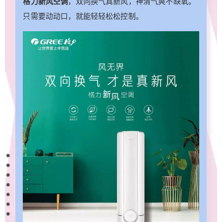
格力新风空调
，双向换气真新风，神清气爽不缺氧。
制还不够香的话，你还可以询问它衣服洗好了吗？
只需要动动口，就能轻轻松松控制。
煲仔饭做好了吗？只要是可语音控制的智能家电，
它都会给你一个满意的解答。 除此自外，你还可
以通过格力+APP自定义场景，回家、离家模式下添
加你需要控制的智能家电设备，再选择你需要执行
的命令。回家一个简单的“格力空调”我回来了，就可
以联动各类家电，为您自动打开窗帘、打开灯光、
打开你想打开的一切设备，做你的贴心管家助手。
什么，你还想要其他模式，没事自己慢慢摸索，你
的家庭你做主。 B 海量资源 动口触达 格力空调 来
点音乐 最动听的音乐送给最爱的你，海量QQ音
乐资源，只要你需要，掘地三尺也把你需要的歌曲
给挖到，联动起床场景，最新鲜的音乐送给早起的
你。拥有千万级别正版曲库，精准的音乐内容个性
推荐，听你想听。 格力空调 给我讲个故事吧 格
林童话、神话故事、国学故事、睡前故事……只要
你说你想听啥，格力空调都会为您娓娓道来。不仅
有睡前故事还有儿歌，哄娃格力空调也是专业的。