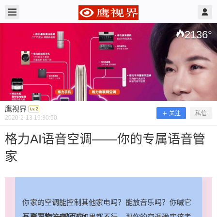
2020/2/13
鹰视界 @ 鹰视界
2136
°
鹰视界
关注
私信
2020-2-13 19:30:50
格力AI语音空调——你的专属语音管
家
格力AI语音空调——你的专属语音管家
你家的空调能控制其他家电吗？能放音乐吗？你喊它
你家的空调能控制其他家电吗？能放音乐吗？你喊
一声它会答应吗？如果都不行，那你的空调确实该考
互联万物 一呼百应