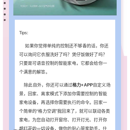
Tips:
如果你觉得单纯的控制还不够香的话，你还
给鹰视界打赏
可以询问它衣服洗好了吗？煲仔饭做好了吗？
只要是可语音控制的智能家电，它都会给你一
付费内容
2
5
10
元
元
元
个满意的解答。
20
50
自定义
元
元
除此自外，你还可以通过
格力+APP
自定义场
景，回家、离家模式下添加你需要控制的智能
¥
家电设备，再选择你需要执行的命令。回家一
6位以上
个简单的“格力空调”我回来了，就可以联动各类
家电，为您自动打开窗帘、打开灯光、打开你
6位以上
想打开的一切设备，做你的贴心管家助手。什