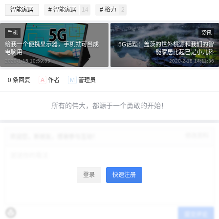
智能家居
# 智能家居
14
# 格力
2
手机
资讯
给我一个便携显示器，手机就可当成
5G话题：盖茨的世外桃源和我们的智
电脑用
能家居比起已是小儿科
2020-1-15 10:59:05
2020-2-18 14:11:36
0 条回复
A
作者
M
管理员
所有的伟大，都源于一个勇敢的开始！
修改资料
欢迎您，新朋友，感谢参与互动！
登录
快速注册
提交评论