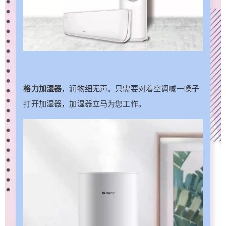
格力空调 今天天气如何 你以为只是天气查询这
么简单喔，你还可以查询空气质量、湿度、紫外线
等等，格力空调做你的出行小助手。如果想出门旅
个游，询问它目的地未来一周的天气也完全没问
题。 格力空调 最近有啥新闻 如果你有听新闻的
习惯，又害怕拿起手机屏幕刺伤你的双眼，你只需
要对格力空调吆喝一句“播放新闻”，最新鲜的新闻资
格力加湿器
，润物细无声。只需要对着空调喊一嗓子
讯即刻送达，人在家中坐，世界大局全掌握。 格
打开加湿器，加湿器立马为您工作。
力空调 足球比赛情况 体育迷的福利来了，动动
口，就能查询体育赛事赛程、排名、比分、时间和
榜单等等，足球赛事全掌握，再也不用担心错过比
分了。 格力空调 今晚七点提醒我洗衣服 记性
不好怎么办，让格力空调帮你记忆并生成提醒，比
赛、日常事项提醒，一个都不放过。 格力空调 果
皮是什么垃圾 垃圾分类真的令人头大，生活产生
品种繁多的垃圾，超越了人类记忆的极限，现在你
只需要问一问空调，立马告诉你如何分类，上海的
朋友真的不考虑来一台吗。 格力空调目前语音可控