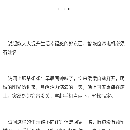
告，我重复三遍了。 说起能大大提升生活幸福
感的好东西，智能窗帘电机必须有姓名！ 请闭
上眼睛想想：早晨闹钟响了，窗帘缓缓自动打开，
明媚的阳光透进来，唤醒活力满满的一天；晚上回
家累瘫在床上，突然想起窗帘没关，拿起手机点两
下，轻松搞定。 试问这样的生活谁不向往？但
说起能大大提升生活幸福感的好东西，智能窗帘电机必须
是回家一瞧，窗边没有预留插座，得重新布线，可
扫描二维码继续阅读
有姓名！
能还得破坏墙体……算了算了…… 慢着，不用
预留插座，不用布线的新一代Aqara智能窗帘电机B
1（锂电池版）来了，新增锂电池供电功能，即使窗
边没有预留插座也可安装使用，轻松实现窗帘智能
请闭上眼睛想想：早晨闹钟响了，窗帘缓缓自动打开，明
化。 免布线、免插座 安装更方便 Aqara智能
媚的阳光透进来，唤醒活力满满的一天；晚上回家累瘫在床
窗帘电机B1采用旋转式触点结构，易于安装，不易
上，突然想起窗帘没关，拿起手机点两下，轻松搞定。
松落。新增锂电池供电功能，机体电池一体化，即
使窗边没有预留插座也可安装使用，无需重新布
线，更不用破坏墙体，窗帘智能化就是这么简单。
双供电方式 满足不同环境需求 升级版窗帘电
试问这样的生活谁不向往？但是回家一瞧，窗边没有预留
机B1自带锂电池+电源适配器两种供电方式，满足