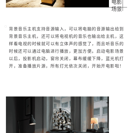
2
5
10
电影
元
元
元
场景
20
50
自定义
元
元
背景音乐主机支持音源输入，可以将电脑的音源输出给到
¥
背景音乐主机，还可以将电视机的音乐也输出给主机，这
6位以上
样看电视的时候就可以有立体声的感觉了，而且听音乐的
时候还可以通过电脑进行播放，更加方便。启动电影场景
6位以上
以后，投影机启动，窗帘关闭，幕布缓缓下降，蓝光机打
开，准备播放片源，所有灯光依次关闭，开始开电影啦！
立刻支付
忘记密码？
找回
立刻支付