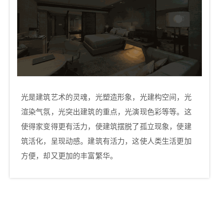
足人们对建筑遮阳和装饰的要求，也体现了人们追
求舒适方便、高品质生活的理念。 让我们来看看背
景音乐与智能灯光和智能窗帘联动使用的场景~ 电
影场景 背景音乐主机支持音源输入，可以将电脑的
音源输出给到背景音乐主机，还可以将电视机的音
乐也输出给主机，这样看电视的时候就可以有立体
声的感觉了，而且听音乐的时候还可以通过电脑进
行播放，更加方便。启动电影场景以后，投影机启
光是建筑艺术的灵魂，光塑造形象，光建构空间，光
动，窗帘关闭，幕布缓缓下降，蓝光机打开，准备
渲染气氛，光突出建筑的重点，光演现色彩等等。这
播放片源，所有灯光依次关闭，开始开电影啦！ 阅
使得家变得更有活力，使建筑摆脱了孤立现象，使建
读场景 启动阅读场景以后，灯光变柔变弱，窗帘自
动调节，音乐启动，开始播放轻音乐。主人既可以
筑活化，呈现动感。建筑有活力，这使人类生活更加
在舒适优雅的环境之下开始阅读。 聚会场景 打开背
方便，却又更加的丰富繁华。
景音乐，切换到喜欢的歌曲类型，关闭窗帘，灯光
变暗，无线插座控制舞台灯光打开，房间里面闪烁
着光影，演奏着音乐让我们一起嗨皮吧！ 0 收藏