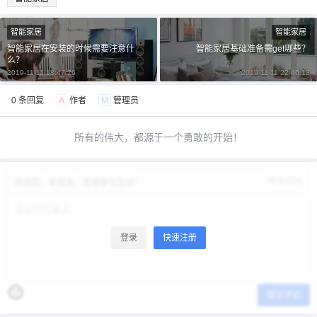
智能家居
智能家居
智能家居在安装的时候需要注意什
智能家居基础准备需get哪些？
么？
2019-11-11 18:47:26
2019-11-11 22:46:13
0 条回复
A
作者
M
管理员
所有的伟大，都源于一个勇敢的开始！
修改资料
欢迎您，新朋友，感谢参与互动！
登录
快速注册
提交评论