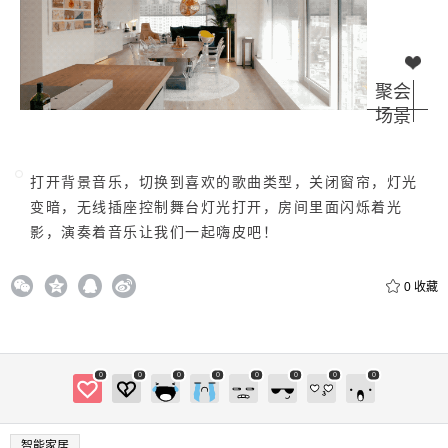
聚会
场景
打开背景音乐，切换到喜欢的歌曲类型，关闭窗帘，灯光
变暗，无线插座控制舞台灯光打开，房间里面闪烁着光
影，演奏着音乐让我们一起嗨皮吧！
0
收藏
0
0
0
0
0
0
0
0
智能家居