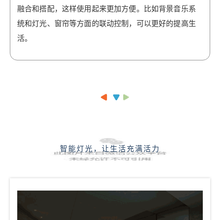
能的融合和搭配，这样使用起来更加方便。比如背
融合和搭配，这样使用起来更加方便。比如背景音乐系
景音乐系统和灯光、窗帘等方面的联动控制，可以
统和灯光、窗帘等方面的联动控制，可以更好的提高生
更好的提高生活。 智能灯光，让生活充满活力 光是
活。
建筑艺术的灵魂，光塑造形象，光建构空间，光渲
染气氛，光突出建筑的重点，光演现色彩等等。这
使得家变得更有活力，使建筑摆脱了孤立现象，使
建筑活化，呈现动感。建筑有活力，这使人类生活
扫描二维码继续阅读
更加方便，却又更加的丰富繁华。 背景音乐，让生
活充满色调 一个甜美，舒适的生活空间。目前家庭
背景音乐是家装时尚和新潮的必然选择，也是人们
对高文化生活品味的必然要求。在国内短短十年的
发展，人们从传统单调的家装迅速过渡到对时尚，
智能灯光，让生活充满活力
快捷，自主家装模式的追求，家庭背景音乐将引领
一种全新的生活方式。 智能窗帘，让生活充满信任
窗帘 ，是每个家庭必备室内装饰品，看似微不足
道，却关乎着生活的幸福感。智能窗帘是伴随着传
统窗帘应用而生的高科技产品，因其使用方便、智
能简约等特点不断的得到大部分人的喜爱。它既满