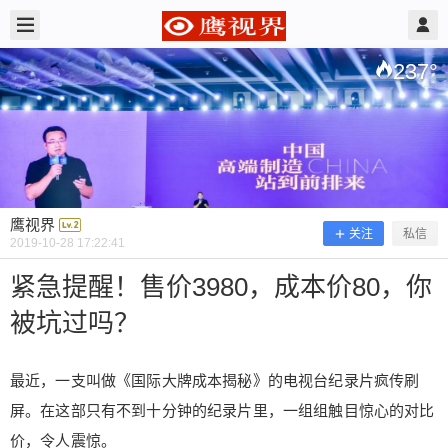
2019/10/28
鹰视界 @ 鹰视界
237
°
鹰视界
关注
私信
2019-10-28 17:22:41
紧急提醒！售价3980，成本价80，你
被坑过吗？
紧急提醒！售价3980，成本价80，你
被坑过吗？
最近，一支叫做《国际大牌成本揭秘》的电视台纪录片疯传刷
屏。在这部只有不到十分钟的纪录片里，一组组触目惊心的对比
最近，一支叫做《国际大牌成本揭秘》的电视台纪
价，令人震惊。