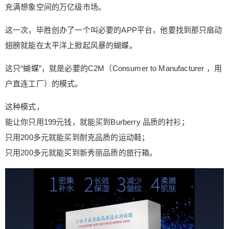
充满想象空间的万亿级市场。
液、香水、洗浴等产品，采用法国、日本等进口原
料，在去掉品牌溢价后，只需一百元上下就能享受
这一次，毕胜创办了一个叫必要的APP平台，他要找到那只扇动
到奢侈品品质。 △只用69元就能买到SK-II、Dior品
翅膀就能在太平洋上掀起风暴的蝴蝶。
质的护肤品 就连财经大咖吴晓波、知名音乐人小柯
等等，也是这里的常客，而且还成为必要产品如眼
这只“蝴蝶”，就是必要的C2M（Consumer to Manufacturer ，用
镜、衬衫的口碑传播者。 央视看到了必要的全新模
户直连工厂）的模式。
式，在为中央经济工作会议做前瞻报道时，将必要
作为未来商业模式中的唯一样本进行分析。 财经大
这种模式，
咖吴晓波也在脱口秀里公开背书，“你们去必要买东
能让你只用199元钱，就能买到Burberry 品质的衬衫；
西，如果觉得不好，你们骂我吴晓波骂三天！” 如
只用200多元就能买到耐克品质的运动鞋；
今，这只“蝴蝶”已经飞起来了，搅动的不只是中国传
统制造业的风暴。 不知道你的心被搅动起来了吗？
只用200多元就能买到新秀丽品质的旅行箱。
所有理论最终都会成为闪亮的现实， 别等到万人空
巷， 才念叨千金难买早知道！ 0 收藏