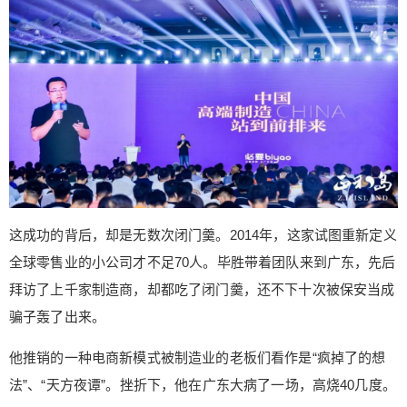
他要找到那只扇动翅膀就能在太平洋上掀起风暴的
蝴蝶。 这只“蝴蝶”，就是必要的C2M（Consumer t
o Manufacturer ，用户直连工厂）的模式。 这种模
式， 能让你只用199元钱，就能买到Burberry 品质
的衬衫； 只用200多元就能买到耐克品质的运动
鞋； 只用200多元就能买到新秀丽品质的旅行箱。
△海蓝之谜LA MER制造商生产的玻尿酸面膜只需7
9元，而市场价1200元+ △依视路集团旗下企业出品
纯钛近视眼镜仅需279元，而眼镜店需要5000元+
△Philips制造商直供的声波电动牙刷最低只需99
这成功的背后，却是无数次闭门羹。2014年，这家试图重新定义
元，而市场价需要1200元+ 胆大出奇迹，背后有玄
全球零售业的小公司才不足70人。毕胜带着团队来到广东，先后
机 这只“蝴蝶”听着匪夷所思 那么，毕胜的模式到底
牛在哪里？ 背后到底有何玄机？ 以前，一件商品是
拜访了上千家制造商，却都吃了闭门羹，还不下十次被保安当成
这样到达消费者手中的 ↓↓↓ 因为中间环节太多，商
骗子轰了出来。
品到用户手中的时候，价格已经翻了数十上百倍，
几万块的奢侈品，成本也就几百块而已。 而毕胜发
他推销的一种电商新模式被制造业的老板们看作是“疯掉了的想
明的这种全新的方法，让用户通过必要的平台直连
法”、“天方夜谭”。挫折下，他在广东大病了一场，高烧40几度。
全世界最好的生产线，将中间所有的加价环节统统