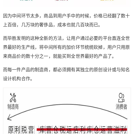
因为中间环节太多，商品到用户手中的时候，价格已经翻了数十
上百倍，几万块的奢侈品，成本也就几百块而已。
给鹰视界打赏
而毕胜发明的这种全新的方法，让用户通过必要的平台直连全世
界最好的生产线，将中间所有的加价环节统统砍掉，用户只用原
付费内容
2
5
10
元
元
元
来商品价的数十分之一，就能买到全世界最好的产品了。
20
50
自定义
元
元
而每一件产品的制造商，都必须拥有其独立的原创设计或与知名
设计机构合作。
¥
6位以上
6位以上