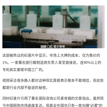
录片疯传刷屏。在这部只有不到十分钟的纪录片
里，一组组触目惊心的对比价，令人震惊。 这部被
热议的纪录片中显示，市场上大牌的成本，仅为售
价的1%。一家著名旅行箱制造商负责人甚至直接
说，连90%以上的专利其实都是中国工厂的。 视频
采访很多路人都对这种现实真相表示根本不敢相
信，但这些都是行业内部不能说的秘密。 同时纪录
扫描二维码继续阅读
片引用了著名国际咨询公司麦肯锡的文章指出，虽
然现今中国网购市场高度发达，但是全中国也只有
这部被热议的纪录片中显示，市场上大牌的成本，仅为售价的
一家叫做“必要”的电商APP创造了“用户直连制造”的
商业模式，让用户能够用一两百块钱从这些工厂买
1%。一家著名旅行箱制造商负责人甚至直接说，连90%以上的
到国际大牌品质和同等设计水准的产品。 成功的背
专利其实都是中国工厂的。
后，是无数次闭门羹 必要APP的创始人毕胜，曾经
是百度元老，李彦宏身边炙手可热的人物。从五年
视频采访很多路人都对这种现实真相表示根本不敢相信，但这些
前开始，他就带领团队一头钻到有600万家企业的中
都是行业内部不能说的秘密。
国制造业中，通过五十多条严苛的标准，筛选具备
“国际大牌，柔性制造，出厂价格售卖”资质的优秀制
同时纪录片引用了著名国际咨询公司麦肯锡的文章指出，虽然现
造商。 如今，与必要合作的顶级制造商已达200多
今中国网购市场高度发达，但是全中国也只有一家叫做“必要”的