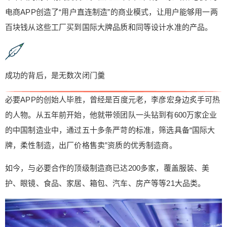
家，覆盖服装、美护、眼镜、食品、家居、箱包、
电商APP创造了“用户直连制造”的商业模式，让用户能够用一两
汽车、房产等等21大品类。 这成功的背后，却是无
百块钱从这些工厂买到国际大牌品质和同等设计水准的产品。
数次闭门羹。2014年，这家试图重新定义全球零售
业的小公司才不足70人。毕胜带着团队来到广东，
先后拜访了上千家制造商，却都吃了闭门羹，还不
下十次被保安当成骗子轰了出来。 他推销的一种电
成功的背后，是无数次闭门羹
商新模式被制造业的老板们看作是“疯掉了的想法”、
“天方夜谭”。挫折下，他在广东大病了一场，高烧4
必要APP的创始人毕胜，曾经是百度元老，李彦宏身边炙手可热
0几度。 仅仅过了两年时间，同样是那些制造商，
的人物。从五年前开始，他就带领团队一头钻到有600万家企业
却在他的办公室前排起了长队。这次，轮到了这里
的中国制造业中，通过五十多条严苛的标准，筛选具备“国际大
的保安来赶人了…… 是的！他那“天方夜谭”的梦想
牌，柔性制造，出厂价格售卖”资质的优秀制造商。
成真了！ 到底是什么样的想法，让他拼尽全力也要
争取？ 又是什么，让这个天方夜谭成为现实？！ ↓↓
如今，与必要合作的顶级制造商已达200多家，覆盖服装、美
↓ 扇动蝴蝶的翅膀，重新起航 创立必要之前，毕胜
护、眼镜、食品、家居、箱包、汽车、房产等等21大品类。
还曾创办过红极一时的乐淘网，后因模式传统迅速
陨落。 失败后的他，把自己和乐淘作为样本分析
后，惊奇地发现了一个充满想象空间的万亿级市
场。 这一次，毕胜创办了一个叫必要的APP平台，