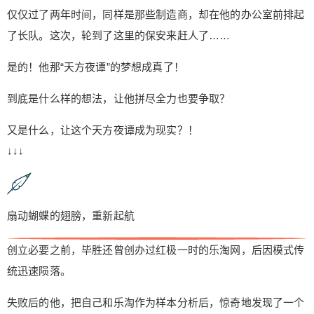
砍掉，用户只用原来商品价的数十分之一，就能买
仅仅过了两年时间，同样是那些制造商，却在他的办公室前排起
到全世界最好的产品了。 而每一件产品的制造商，
了长队。这次，轮到了这里的保安来赶人了……
都必须拥有其独立的原创设计或与知名设计机构合
作。 要用高质低价吸引住了零售业的终端——最广
是的！他那“天方夜谭”的梦想成真了！
大的用户！ 而零售业的另一端——制造商也为必要
到底是什么样的想法，让他拼尽全力也要争取？
的模式着迷了，纷纷主动上门。因为，C2M是用户
先下单，工厂再生产，通过大数据驱动生产来消除
又是什么，让这个天方夜谭成为现实？！
库存顽疾。 零售业的两端以及中端的所有环节，都
↓↓↓
被必要“破了局”。 在打造商品超高性价比的同时，
必要并不是一家纯卖货的公司。必要还利用大数
据、云计算、人工智能、AR/VR等技术，不断对用
户体验进行智能化升级，对生产线进行柔性化改
扇动蝴蝶的翅膀，重新起航
造，与卖货形成完美的闭环。 势如破竹，态势已成
仅仅上线一年时间后，必要就已成为时下白领钟爱
创立必要之前，毕胜还曾创办过红极一时的乐淘网，后因模式传
的电商APP，必要一度跃居App Store热门搜索第
统迅速陨落。
三，购物排行榜第九。 特别是护肤、洗护类产品上
线，立即引爆生产线，由SK-II、Dior、兰蔻、欧舒
失败后的他，把自己和乐淘作为样本分析后，惊奇地发现了一个
丹等国际大牌原料制造商生产的面膜、眼霜、乳