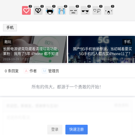
0
0
0
0
0
0
0
0
手机
酷玩
手机
长按电源键竟隐藏着清理垃圾功能，
国产5G手机销量惨淡，当初喊着要买
果粉：我用了5年 iPhone 都不知道
5G手机的人都去买iPhone11了？
2019-10-28 17:22:38
2019-10-28 17:22:58
0 条回复
A
作者
M
管理员
所有的伟大，都源于一个勇敢的开始！
修改资料
欢迎您，新朋友，感谢参与互动！
登录
快速注册