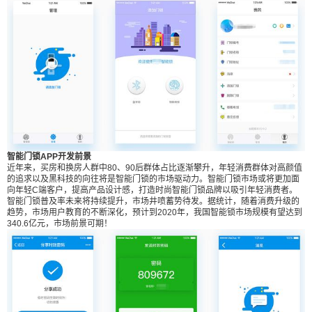
不断的壮大。其中，智能门锁也迎来了爆发期，消
费需求以及渗透率正在不断的攀升。智能门锁区别
于传统的机械锁，在安全性、识别性、管理性方面
更加智能与优越，搭配开发的智能门锁APP，让用
户可以用手机实现远程监控、智能解锁等操作，通
过软硬件的结合，享受更加安全智能的家居生活。
智能门锁APP开发前景 近年来，买房和换房人群中
扫描二维码继续阅读
80、90后群体占比逐渐攀升，年轻消费群体对高颜
值的追求以及黑科技的向往将是智能门锁的市场驱
智能门锁APP开发前景
动力。智能门锁市场或将更加面向年轻C端客户，
近年来，买房和换房人群中80、90后群体占比逐渐攀升，年轻消费群体对高颜值
的追求以及黑科技的向往将是智能门锁的市场驱动力。智能门锁市场或将更加面
提高产品设计感，打造时尚智能门锁品牌以吸引年
向年轻C端客户，提高产品设计感，打造时尚智能门锁品牌以吸引年轻消费者。
轻消费者。智能门锁普及率未来将持续提升，市场
智能门锁普及率未来将持续提升，市场井喷蓄势待发。据统计，随着消费升级的
趋势，市场用户教育的不断深化，预计到2020年，我国智能锁市场规模有望达到
井喷蓄势待发。据统计，随着消费升级的趋势，市
340.6亿元，市场前景可期！
场用户教育的不断深化，预计到2020年，我国智能
锁市场规模有望达到340.6亿元，市场前景可期！
定制开发一款智能门锁APP有哪些功能？ 1、智能
开锁：当前智能锁最常见的开锁模式是人脸识别及
指纹识别，在用户忘带手机的时候，可以作为开锁