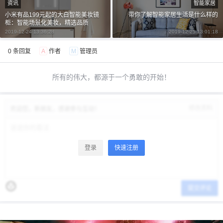
资讯
智能家居
小米有品199元起的大白智能美妆镜
带你了解智能家居生活是什么样的
立刻支付
柜：智能场景化美妆，精选品质
忘记密码？
找回
2019-12-24 13:36:28
2019-12-25 13:01:18
立刻支付
0 条回复
A
作者
M
管理员
所有的伟大，都源于一个勇敢的开始！
修改资料
欢迎您，新朋友，感谢参与互动！
登录
快速注册
提交评论