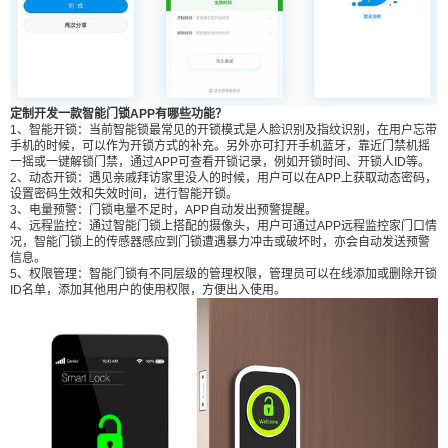
方式的补充。另外亦可打开手机蓝牙，靠近门禁机
摇一摇或一键解锁门禁，通过APP可查看开锁记
录，例如开锁时间、开锁人ID等。 2、动态开锁：
遇见亲戚拜访家里没人的时候，用户可以在APP上
获取动态密码，设置密码生效和失效时间，进行智
定制开发一款智能门锁APP有哪些功能？
1、智能开锁：当前智能锁最常见的开锁模式是人脸识别及指纹识别，在用户忘带
能开锁。 3、电量预警：门锁电量不足时，APP自
手机的时候，可以作为开锁方式的补充。另外亦可打开手机蓝牙，靠近门禁机摇
动发出预警提醒。 4、远程监控：通过智能门锁上
一摇或一键解锁门禁，通过APP可查看开锁记录，例如开锁时间、开锁人ID等。
2、动态开锁：遇见亲戚拜访家里没人的时候，用户可以在APP上获取动态密码，
搭配的摄像头，用户可通过APP远程监控家门口情
设置密码生效和失效时间，进行智能开锁。
3、电量预警：门锁电量不足时，APP自动发出预警提醒。
况，智能门锁上的传感器感应到门锁遭遇暴力冲击
4、远程监控：通过智能门锁上搭配的摄像头，用户可通过APP远程监控家门口情
或破坏时，亦会自动发送预警信息。 5、权限管
况，智能门锁上的传感器感应到门锁遭遇暴力冲击或破坏时，亦会自动发送预警
信息。
理：智能门锁有不同层级的管理权限，管理员可以
5、权限管理：智能门锁有不同层级的管理权限，管理员可以在线添加或删除开锁
在线添加或删除开锁ID名单，添加其他用户的使用
ID名单，添加其他用户的使用权限，方便出入使用。
权限，方便出入使用。 在智能家居潮流的推动之
下，智能门锁将成为新的消费趋势。黑蜂科技专注
物联网智能硬件开发，定制全方位的物联网+智能硬
件解决方案，帮助企业快速完成产品智能化，高效
低成本抢占智造市场！ （ 来源：黑蜂科技 ） 0 收
藏