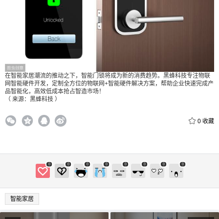
给Nancy打赏
在智能家居潮流的推动之下，智能门锁将成为新的消费趋势。黑蜂科技专注物联
网智能硬件开发，定制全方位的物联网+智能硬件解决方案，帮助企业快速完成产
品智能化，高效低成本抢占智造市场！
付费内容
2
5
10
（ 来源：黑蜂科技 ）
元
元
元
0
收藏
20
50
自定义
元
元
¥
6位以上
0
0
0
0
0
0
0
0
6位以上
智能家居