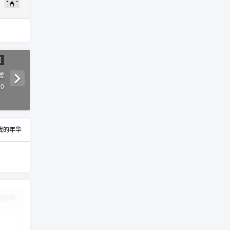
居
居
00
我的年华
改资料