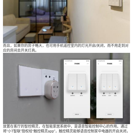
警作用，如果你讲传感器设定场景联动，当传感器
检测到燃气泄漏时，可自动打开门窗，那完全可以
自动化解险情。很多深夜熟睡中的煤气中毒事件，
便不会发生了。 5：卫生间的智能牙刷 XESS D3光
波双净智能牙刷，看似只是懒人福利，但是高频震
动带来的牙齿清洁效果，是你通过手动刷牙，无论
而且，如果你的房子略大，也可用手机遥控室内的灯光开启/关闭，而不用走到对
多长时间都达不到的效果。 而XESS D3光波双净智
应的房间去开关灯具。
能牙刷，独有的光波清洁消毒盒。它能够实现紫外
线消毒和超声波清洗刷头。杀菌率99%，进一步保
障口腔健康。 三：宅秘AI家计划-TCL智能硬件app
联动 上述智能开关和传感器，均可通过“小T智联”ap
p实现联动。实现方式也并不算困难，通过智能硬件
普遍的wifi连接方式，将智能硬件一个个绑定到app
中，你就会得到这样一个界面。 而后，你可以在场
景选项中，添加手动场景和自动场景。 例如：手动
场景这边设置有离家模式和回家模式。 离家灯具全
关，回家主要灯光打开恐怕是常见操作。 自动场景
放置在客厅的智控精灵，在智能家居系统中，是语音智能控制中心的作用。通过
方面，开门进屋开空调，红外传感器检测到人则会
将“小T智联”授权给“触控精灵app”，触控精灵能够语音控制家中电器的开启关闭，