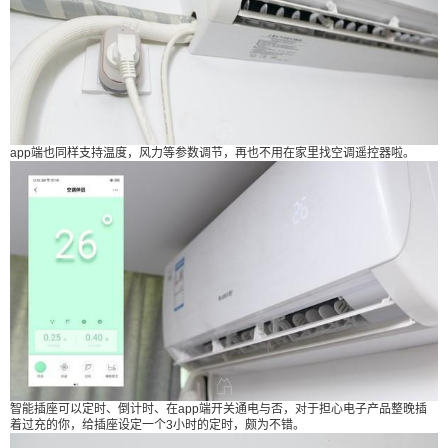
app端也同样支持温度，风力等参数调节，再也不用在家里找空调遥控器啦。
给Nancy打赏
付费内容
2
5
10
元
元
元
20
50
自定义
元
元
智能插座可以定时、倒计时、在app端开关通电与否，对于担心电子产品整晚插
¥
着过充的你，给插座设定一个3小时的定时，颇为不错。
6位以上