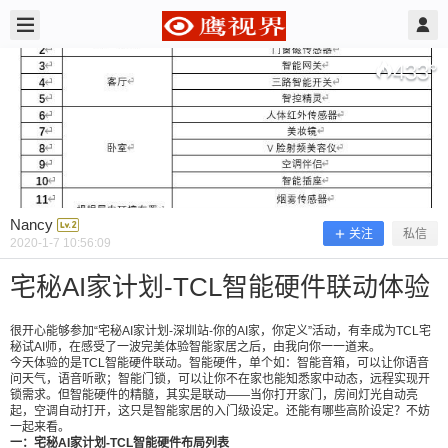
2020/1/07
Nancy @ 鹰视界
433
°
Nancy
关注
私信
2020-1-7 10:56:09
宅秘AI家计划-TCL智能硬件联动体验
很开心能够参加“宅秘AI家计划-深圳站-你的AI家，你定义”活动，有幸成为TCL宅
秘试AI师，在感受了一波完美体验智能家居之后，由我向你一一道来。
宅秘AI家计划-TCL智能硬件联动体验
今天体验的是TCL智能硬件联动。智能硬件，单个如：智能音箱，可以让你语音
问天气，语音听歌；智能门锁，可以让你不在家也能知悉家中动态，远程实现开
锁需求。但智能硬件的精髓，其实是联动——当你打开家门，房间灯光自动亮
起，空调自动打开，这只是智能家居的入门级设定。还能有哪些高阶设定？不妨
一起来看。
很开心能够参加“宅秘AI家计划-深圳站-你的AI家，
一：宅秘AI家计划-TCL智能硬件布局列表