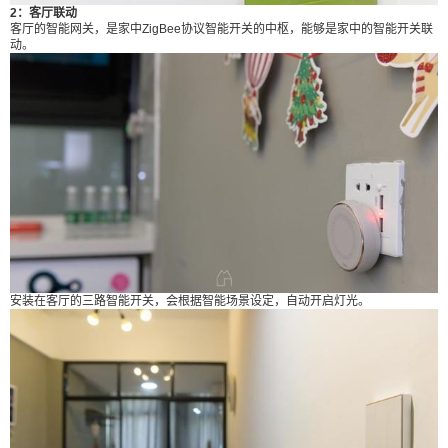
2：客厅联动
应对户外环境，可谓贴心。 V脸射频美容仪，助你
客厅的智能网关，是家中ZigBee协议智能开关的中枢，能够是家中的智能开关联
提升生活品质的又一神器。拥有六个模式可供选
动。
择，分别是：洁净肌肤、离子导入、提拉塑形、射
频嫩肤、冷敷紧致以及眼部舒缓。拥有专属app可联
动推送护理方案。爱美的你，在室内就可以享受美
容机构的服务了。 空调伴侣自带小T语音助手，且
支持本地化语音，即使不联网也可使用，方便了不
会联网的老人和小孩。通过语音，可以方便地控制
空调的开关和温度调节。 app端也同样支持温度，
风力等参数调节，再也不用在家里找空调遥控器
啦。 智能插座可以定时、倒计时、在app端开关通
电与否，对于担心电子产品整晚插着过充的你，给
安装在客厅的三路智能开关，会根据智能场景设定，自动开启灯光。
插座设定一个3小时的定时，颇为不错。 4：厨房区
域布置的防火防煤气报警器 在厨房区域安装有烟雾
传感器和可燃气CO复合型感应器。能够探知炒菜产
生的油烟以及空置时的天然气、液化气泄漏。 探知
后，即会在手机app端报警，如果不在家中，你当然
会第一时间知道险情，并予以处理。 别以为只有报