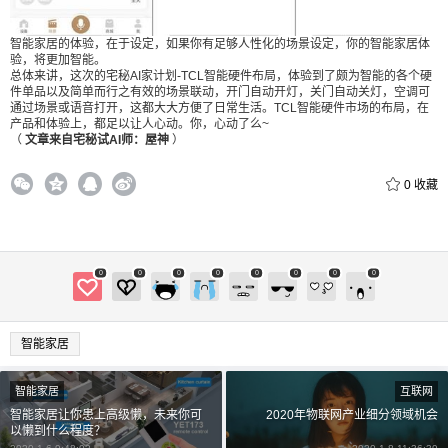
智能家居的体验，在于设定，如果你有足够人性化的场景设定，你的智能家居体
验，将更加智能。
总体来讲，这次的宅秘AI家计划-TCL智能硬件布局，体验到了颇为智能的各个硬
件单品以及简单而行之有效的场景联动，开门自动开灯，关门自动关灯，空调可
通过场景或语音打开，这都大大方便了日常生活。TCL智能硬件市场的布局，在
产品和体验上，都足以让人心动。你，心动了么~
（
文章来自宅秘试AI师：屋神
）
0
收藏
0
0
0
0
0
0
0
0
智能家居
智能家居
互联网
智能家居让你患上高级懒，未来你可
2020年物联网产业细分领域机会
以懒到什么程度？