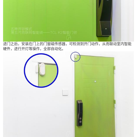
2：客厅联动 客厅的智能网关，是家中ZigBee协议
智能开关的中枢，能够是家中的智能开关联动。 安
装在客厅的三路智能开关，会根据智能场景设定，
自动开启灯光。 而且，如果你的房子略大，也可用
手机遥控室内的灯光开启/关闭，而不用走到对应的
房间去开关灯具。 放置在客厅的智控精灵，在智能
进门之后，安装在门上的门窗磁传感器，可检测到开门动作，从而联动室内智能
硬件，进行开灯等操作，全部自动化。
家居系统中，是语音智能控制中心的作用。通过将
“小T智联”授权给“触控精灵app”，触控精灵能够语音
控制家中电器的开启关闭，这样，你甚至都不需要
拿出手机操作就可以开关家中的智能设备了。 3：
卧室智能硬件布置 位于卧室门口的人体红外感应
器，可以感知人进入到卧室，从而开启卧室灯光。
这个设定对于夜间起床上厕所也很友好，你经过卧
室门口，通往卫生间的灯，就都亮了，非常舒心。
美妆镜可以智能感知你来到镜子面前从而自动亮
灯，离开后10s即会自动关灯，你只需要美美的，其
余ta自动实现。 同时，提供三种不同环境光供化
妆，冷光应对办公环境，暖光应对party环境，日光