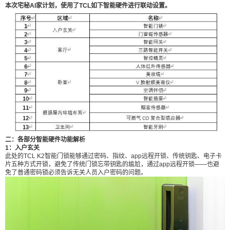
你定义”活动，有幸成为TCL宅秘试AI师，在感受了
本次宅秘AI家计划，使用了TCL如下智能硬件进行联动设置。
一波完美体验智能家居之后，由我向你一一道来。
今天体验的是TCL智能硬件联动。智能硬件，单个
如：智能音箱，可以让你语音问天气，语音听歌；
智能门锁，可以让你不在家也能知悉家中动态，远
程实现开锁需求。但智能硬件的精髓，其实是联动
——当你打开家门，房间灯光自动亮起，空调自动
扫描二维码继续阅读
打开，这只是智能家居的入门级设定。还能有哪些
高阶设定？不妨一起来看。 一：宅秘AI家计划-TCL
智能硬件布局列表 本次宅秘AI家计划，使用了TCL
如下智能硬件进行联动设置。 二：各部分智能硬件
二：各部分智能硬件功能解析
功能解析 1：入户玄关 此处的TCL K2智能门锁能够
1：入户玄关
此处的TCL K2智能门锁能够通过密码、指纹、app远程开锁、传统钥匙、电子卡
通过密码、指纹、app远程开锁、传统钥匙、电子卡
片五种方式开锁，避免了传统门锁忘带钥匙的尴尬，通过app远程开锁——也避
片五种方式开锁，避免了传统门锁忘带钥匙的尴
免了普通密码锁必须告诉无关人员入户密码的问题。
尬，通过app远程开锁——也避免了普通密码锁必须
告诉无关人员入户密码的问题。 进门之后，安装在
门上的门窗磁传感器，可检测到开门动作，从而联
动室内智能硬件，进行开灯等操作，全部自动化。