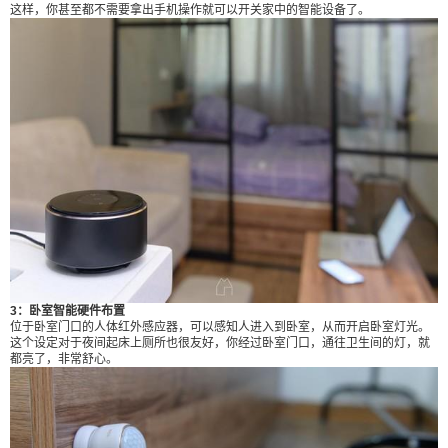
这样，你甚至都不需要拿出手机操作就可以开关家中的智能设备了。
自动开灯。 智能家居的体验，在于设定，如果你有
足够人性化的场景设定，你的智能家居体验，将更
加智能。 总体来讲，这次的宅秘AI家计划-TCL智能
硬件布局，体验到了颇为智能的各个硬件单品以及
简单而行之有效的场景联动，开门自动开灯，关门
自动关灯，空调可通过场景或语音打开，这都大大
方便了日常生活。TCL智能硬件市场的布局，在产
品和体验上，都足以让人心动。你，心动了么~ （
文章来自宅秘试AI师：屋神 ） 0 收藏
3：卧室智能硬件布置
位于卧室门口的人体红外感应器，可以感知人进入到卧室，从而开启卧室灯光。
这个设定对于夜间起床上厕所也很友好，你经过卧室门口，通往卫生间的灯，就
都亮了，非常舒心。