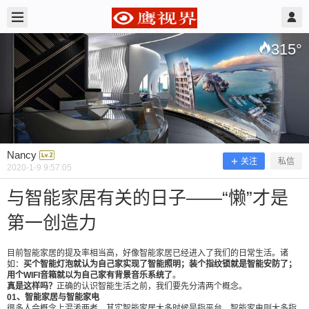
2020/1/09
Nancy @ 鹰视界
315
°
Nancy
关注
私信
2020-1-9 9:57:05
与智能家居有关的日子——“懒”才是
第一创造力
与智能家居有关的日子——“懒”才是第
一创造力
目前智能家居的提及率相当高，好像智能家居已经进入了我们的日常生活。诸
如：
买个智能灯泡就认为自己家实现了智能照明；装个指纹锁就是智能安防了；
用个WIFI音箱就以为自己家有背景音乐系统了
。
真是这样吗？
正确的认识智能生活之前，我们要先分清两个概念。
01、智能家居与智能家电
目前智能家居的提及率相当高，好像智能家居已经
很多人会概念上混淆两者，其实智能家居大多时候是指平台，智能家电则大多指