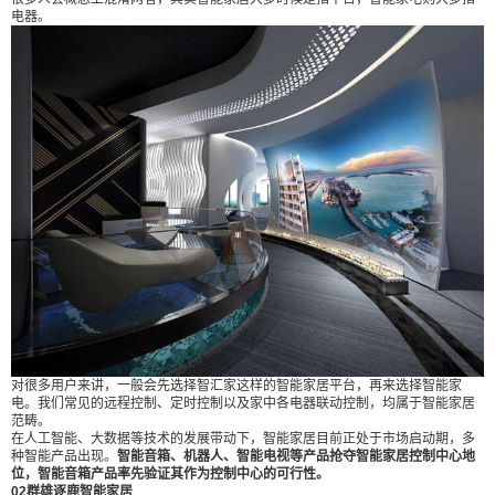
进入了我们的日常生活。诸如：买个智能灯泡就认
电器。
为自己家实现了智能照明；装个指纹锁就是智能安
防了；用个WIFI音箱就以为自己家有背景音乐系统
了。 真是这样吗？正确的认识智能生活之前，我们
要先分清两个概念。 01、智能家居与智能家电 很多
人会概念上混淆两者，其实智能家居大多时候是指
平台，智能家电则大多指电器。 对很多用户来讲，
扫描二维码继续阅读
一般会先选择智汇家这样的智能家居平台，再来选
择智能家电。我们常见的远程控制、定时控制以及
家中各电器联动控制，均属于智能家居范畴。 在人
工智能、大数据等技术的发展带动下，智能家居目
前正处于市场启动期，多种智能产品出现。智能音
箱、机器人、智能电视等产品抢夺智能家居控制中
心地位，智能音箱产品率先验证其作为控制中心的
对很多用户来讲，一般会先选择智汇家这样的智能家居平台，再来选择智能家
可行性。 02群雄逐鹿智能家居 智能家居产业真正意
电。我们常见的远程控制、定时控制以及家中各电器联动控制，均属于智能家居
范畴。
义上的元年是2014年。 那一年初，谷歌收购了NES
在人工智能、大数据等技术的发展带动下，智能家居目前正处于市场启动期，多
T Labs，这家只推出过智能温控器与智能烟感器两
种智能产品出现。
智能音箱、机器人、智能电视等产品抢夺智能家居控制中心地
位，智能音箱产品率先验证其作为控制中心的可行性。
款产品的公司卖身价是32亿美元，仅次于此前谷歌
02群雄逐鹿智能家居