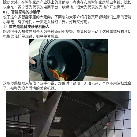
除此之外，在智能家居产业链上的其他参与者也在布局智能家居新业务线，比如
崩溃，基于这一需求，能听懂你说话的智能语音空
以京东、苏宁等为代表的电商平台、以绿地、恒大为代表的房地产开发商等。
03、智能家电的小确幸
调出炉了。 只要对着空调说一声小空，请开到冷气
说了这么多智能家居的大走向，下面想为大家介绍几款真正影响我们生活的智能
23度，空调就会立马开到23度，可谓是居家必备之
小家电，有了他们，一步走入科幻世界，好玩又好用。
1）首先是黑科技炒菜机器人
良器，受到不少年轻人的喜爱。 每一个智能家电的
想必很多人知道它都是因为各种奇幻小视频，毕竟炒菜不动手这种事情只有科幻
存在都是服务于更好更简单的生活，由此看来，“懒”
电影给我们呈现过，如今美梦成真。
才是第一创造力呀！ （来源： 小智说家装 ） 0 收
藏
这款炒菜机器人解放了双手不说，炒菜时全封闭，无油无盐，再也不用清扫灶台
了，被称为没有感情的美食机器。