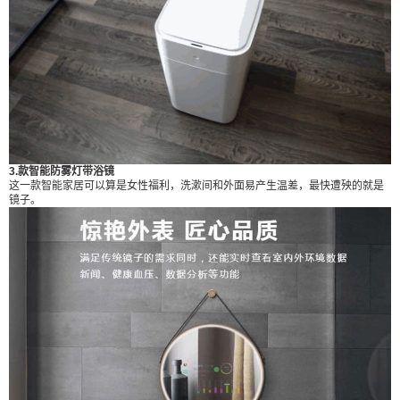
¥
6位以上
6位以上
3.款智能防雾灯带浴镜
这一款智能家居可以算是女性福利，洗漱间和外面易产生温差，最快遭殃的就是
立刻支付
忘记密码？
找回
镜子。
立刻支付