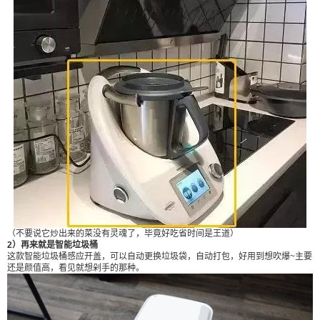
给Nancy打赏
（不要说它炒出来的菜没有灵魂了，毕竟好吃省时间是王道）
2）再来就是智能垃圾桶
这款智能垃圾桶感应开盖，可以自动更换垃圾袋，自动打包，好用到想吹爆~主要
付费内容
还是颜值高，看见就想剁手的那种。
2
5
10
元
元
元
20
50
自定义
元
元