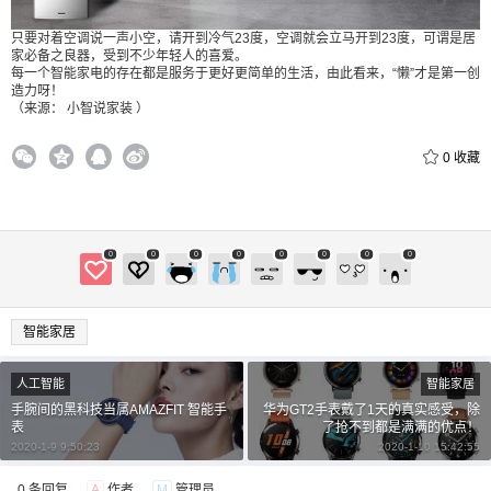
只要对着空调说一声小空，请开到冷气23度，空调就会立马开到23度，可谓是居
家必备之良器，受到不少年轻人的喜爱。
每一个智能家电的存在都是服务于更好更简单的生活，由此看来，“懒”才是第一创
造力呀！
（来源： 小智说家装 ）
0
收藏
0
0
0
0
0
0
0
0
智能家居
人工智能
智能家居
手腕间的黑科技当属AMAZFIT 智能手
华为GT2手表戴了1天的真实感受，除
表
了抢不到都是满满的优点！
2020-1-9 9:50:23
2020-1-10 15:42:55
0 条回复
A
作者
M
管理员