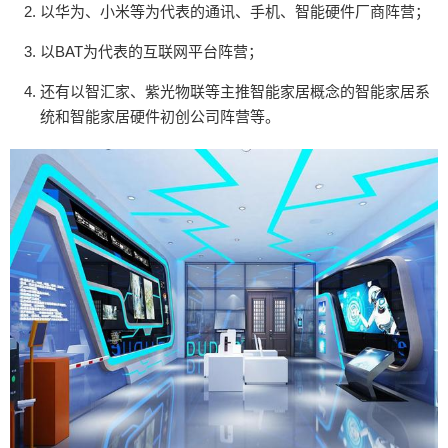
以华为、小米等为代表的通讯、手机、智能硬件厂商阵营；
确幸 说了这么多智能家居的大走向，下面想为大家
介绍几款真正影响我们生活的智能小家电，有了他
以BAT为代表的互联网平台阵营；
们，一步走入科幻世界，好玩又好用。 1）首先是
黑科技炒菜机器人 想必很多人知道它都是因为各种
还有以智汇家、紫光物联等主推智能家居概念的智能家居系
奇幻小视频，毕竟炒菜不动手这种事情只有科幻电
统和智能家居硬件初创公司阵营等。
影给我们呈现过，如今美梦成真。 这款炒菜机器人
解放了双手不说，炒菜时全封闭，无油无盐，再也
不用清扫灶台了，被称为没有感情的美食机器。
（不要说它炒出来的菜没有灵魂了，毕竟好吃省时
间是王道） 2）再来就是智能垃圾桶 这款智能垃圾
桶感应开盖，可以自动更换垃圾袋，自动打包，好
用到想吹爆~主要还是颜值高，看见就想剁手的那
种。 3.款智能防雾灯带浴镜 这一款智能家居可以算
是女性福利，洗漱间和外面易产生温差，最快遭殃
的就是镜子。 这款智能防雾灯带浴镜可迅速去除洗
过澡后依附在镜面上的雾气，让你的美时时刻刻完
美呈现。 4.还想说一说智能空调 空调被怕热族说成
是最伟大的发明，但是找不到遥控器的时候真的会