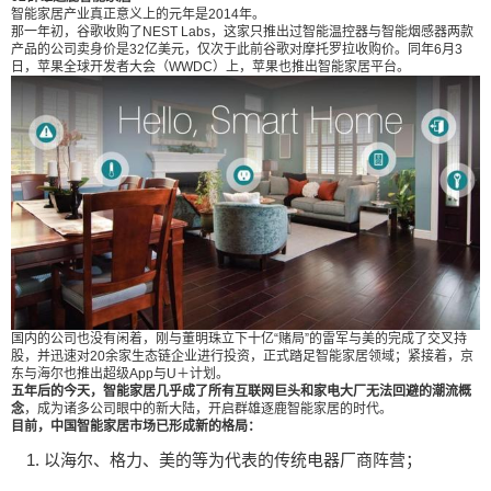
对摩托罗拉收购价。同年6月3日，苹果全球开发者
智能家居产业真正意义上的元年是2014年。
那一年初，谷歌收购了NEST Labs，这家只推出过智能温控器与智能烟感器两款
大会（WWDC）上，苹果也推出智能家居平台。 国
产品的公司卖身价是32亿美元，仅次于此前谷歌对摩托罗拉收购价。同年6月3
日，苹果全球开发者大会（WWDC）上，苹果也推出智能家居平台。
内的公司也没有闲着，刚与董明珠立下十亿“赌局”的
雷军与美的完成了交叉持股，并迅速对20余家生态
链企业进行投资，正式踏足智能家居领域；紧接
着，京东与海尔也推出超级App与U＋计划。 五年
后的今天，智能家居几乎成了所有互联网巨头和家
电大厂无法回避的潮流概念，成为诸多公司眼中的
新大陆，开启群雄逐鹿智能家居的时代。 目前，中
国智能家居市场已形成新的格局： 以海尔、格力、
美的等为代表的传统电器厂商阵营； 以华为、小米
等为代表的通讯、手机、智能硬件厂商阵营； 以BA
国内的公司也没有闲着，刚与董明珠立下十亿“赌局”的雷军与美的完成了交叉持
T为代表的互联网平台阵营； 还有以智汇家、紫光
股，并迅速对20余家生态链企业进行投资，正式踏足智能家居领域；紧接着，京
物联等主推智能家居概念的智能家居系统和智能家
东与海尔也推出超级App与U＋计划。
五年后的今天，智能家居几乎成了所有互联网巨头和家电大厂无法回避的潮流概
居硬件初创公司阵营等。 除此之外，在智能家居产
念
，成为诸多公司眼中的新大陆，开启群雄逐鹿智能家居的时代。
业链上的其他参与者也在布局智能家居新业务线，
目前，中国智能家居市场已形成新的格局：
比如以京东、苏宁等为代表的电商平台、以绿地、
以海尔、格力、美的等为代表的传统电器厂商阵营；
恒大为代表的房地产开发商等。 03、智能家电的小