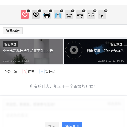
0
0
0
0
0
0
0
0
智能家居
智能家居
智能家居
小米出新科技洗手机竟不到100元
智能家居：我想要这样的
2020-1-10 15:48:32
2020-1-13 11:34:30
0 条回复
A
作者
M
管理员
所有的伟大，都源于一个勇敢的开始！
修改资料
欢迎您，新朋友，感谢参与互动！
登录
快速注册