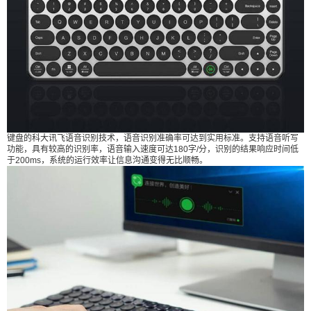
布会，发布了精英系列键盘新品，键盘内置科大讯
飞语音识别模块，双MIC降噪等功能，官网售价199
元。 键盘的科大讯飞语音识别技术，语音识别准确
率可达到实用标准。支持语音听写功能，具有较高
的识别率，语音输入速度可达180字/分，识别的结
果响应时间低于200ms，系统的运行效率让信息沟
通变得无比顺畅。 同时米物精英键盘还搭载了主动
扫描二维码继续阅读
智能降噪芯片，可以提高收录声音的保真效果。配
键盘的科大讯飞语音识别技术，语音识别准确率可达到实用标准。支持语音听写
合双MIC，使语音输入更清晰，内容识别的更准
功能，具有较高的识别率，语音输入速度可达180字/分，识别的结果响应时间低
于200ms，系统的运行效率让信息沟通变得无比顺畅。
确。在嘈杂的工作环境中也可以创造良好的收录条
件，减轻繁重的工作负担，很好的提高工作效率。
并且米物精英键盘采用2.4GHz无线连接和蓝牙无线
双模技术，只需要轻按USB适配按键或蓝牙图标按
键，既可快速切换所连接的不同设备进行键入操
作。同时支持Windows/Mac/iOS多种操作系统，并
对Windows和macOS系统设计专用的快速切换按键.
并且米物精英键盘设计的按键形状为圆形，采用的
是电镀高光功能键，醒目且设计感十足；高亮金属