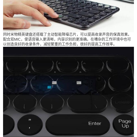
面板材质，美观坚固。并且使用剪刀脚架构设计，
使按键受力更均匀，指尖触感更舒服，打字时敲击
回馈清晰有力。整体厚度7.8mm,轻薄小巧,方便携
带。 同时8°的夹角抬起设计与桌面形成符合人体工
学设计的夹角高度，可以有效的缓解打字时手指的
同时米物精英键盘还搭载了主动智能降噪芯片，可以提高收录声音的保真效果。
配合双MIC，使语音输入更清晰，内容识别的更准确。在嘈杂的工作环境中也可
疲劳，操作起来更加轻松自如。并且内置的是锂电
以创造良好的收录条件，减轻繁重的工作负担，很好的提高工作效率。
池，环保耐用，长时间待机，可持续一年；单次充
电可连续正常使用两周以上。type-c接口设计,可以
正反盲插，简单实用。 （来源： 数码鲜蜂 ） 0 收
藏