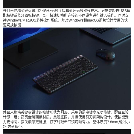
并且米物精英键盘采用2.4GHz无线连接和蓝牙无线双模技术，只需要轻按USB适
配按键或蓝牙图标按键，既可快速切换所连接的不同设备进行键入操作。同时支
持Windows/Mac/iOS多种操作系统，并对Windows和macOS系统设计专用的快
速切换按键.
并且米物精英键盘设计的按键形状为圆形，采用的是电镀高光功能键，醒目且设
计感十足；高亮金属面板材质，美观坚固。并且使用剪刀脚架构设计，使按键受
力更均匀，指尖触感更舒服，打字时敲击回馈清晰有力。整体厚度7.8mm,轻薄小
巧,方便携带。
给Nancy打赏