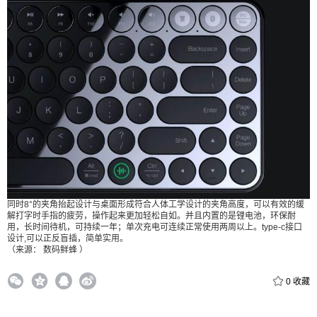
付费内容
2
5
10
元
元
元
20
50
自定义
元
元
¥
6位以上
6位以上
同时8°的夹角抬起设计与桌面形成符合人体工学设计的夹角高度，可以有效的缓
解打字时手指的疲劳，操作起来更加轻松自如。并且内置的是锂电池，环保耐
用，长时间待机，可持续一年；单次充电可连续正常使用两周以上。type-c接口
设计,可以正反盲插，简单实用。
立刻支付
忘记密码？
找回
（来源： 数码鲜蜂 ）
立刻支付
0
收藏