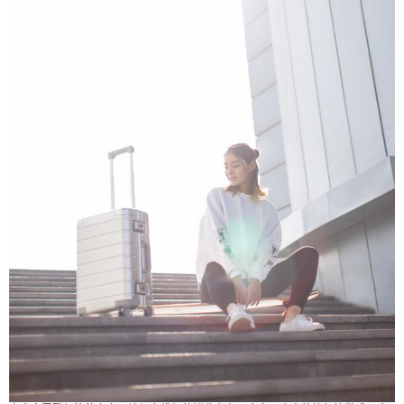
魔咒，还是乖乖的去购买PC的小米旅行箱吧。 话又
说回来，小米金属登机箱目前只有20英寸可供选
择，所以在绝大多数的机场20英寸的旅行箱是不需
要托运的，可随身携带登机使用。小米金属登机箱1
00%铝镁合金，净重4.2Kg，从细节来看无论是铆
钉，解封还是合页处都非常的紧密，做工水平一
流。 在小米金属登机箱的框架方面，采用强度更高
的6系铝镁合金，并且周围包有橡胶密封条，密封性
能很好，不会受外界的雨水侵蚀。 多档位可调节的
拉杆适合不同身高的人群使用，整体感比较强，，
比市面上同类产品做工要好很多，这也是为什么众
多明星都选择的原因，另外几百元的售价对比国外
打牌几千元的价格，它不香吗？ 整体看下来，小米
金属登机箱在设计、做工、用料等方面都非常的令
人满意，而且销售了很久也没有其他明显的缺点，
一时间还真看不出什么槽点，所以我认为在金属箱
方面，小米已经达到了Rimowa的九成，是相当值得
推荐的一款金属登机箱。 （来源： 顾拜蛋蛋 ） 0