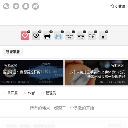
0
收藏
0
0
0
0
0
0
0
0
智能家居
智能家居
智能家居
智能家居：我想要这样的
小米米兔儿童手表2S上手体验：把安
全带回家只需一顿饭的钱
2020-1-13 11:34:30
2020-1-14 17:06:40
0 条回复
A
作者
M
管理员
所有的伟大，都源于一个勇敢的开始！
修改资料
欢迎您，新朋友，感谢参与互动！