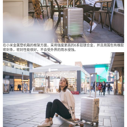
给Nancy打赏
付费内容
2
5
10
元
元
元
20
50
自定义
元
元
在小米金属登机箱的框架方面，采用强度更高的6系铝镁合金，并且周围包有橡胶
密封条，密封性能很好，不会受外界的雨水侵蚀。
¥
6位以上
6位以上
立刻支付
忘记密码？
找回
立刻支付