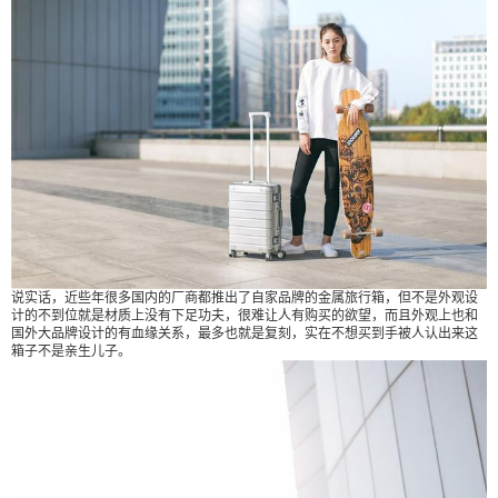
外界破坏，还可以彰显一个人的身份，让整个旅行
变得美好。与飞机相同材质的铝镁合金加上铆钉的
设计，着实漂亮，但国外大品牌的价格却很难让人
有购买的想法，毫无以为这个品牌就是Rimowa，这
个德国老牌厂商，实打实的将旅行箱做成了奢侈
品。 说实话，近些年很多国内的厂商都推出了自家
品牌的金属旅行箱，但不是外观设计的不到位就是
扫描二维码继续阅读
材质上没有下足功夫，很难让人有购买的欲望，而
且外观上也和国外大品牌设计的有血缘关系，最多
也就是复刻，实在不想买到手被人认出来这箱子不
是亲生儿子。 小米金属登机箱的上市，让很多徘徊
说实话，近些年很多国内的厂商都推出了自家品牌的金属旅行箱，但不是外观设
计的不到位就是材质上没有下足功夫，很难让人有购买的欲望，而且外观上也和
的消费者有了方向，小米将旅行箱做成了大家喜欢
国外大品牌设计的有血缘关系，最多也就是复刻，实在不想买到手被人认出来这
的样子，箱子横条纹的样子十分的简约漂亮，并且B
箱子不是亲生儿子。
格不减，看到他的第一眼直觉就告诉我这个箱子值
得买。 无论是国内还是国外几乎所有的机场都对行
李有着莫大的仇恨，我的建议来说，如果你长期需
要大量的行李托运，那么金属箱还是不要选择，无
论是国外大牌还是国内的金属箱都无法逃脱机场的