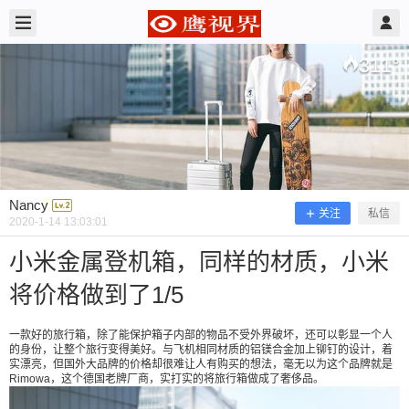
2020/1/14
Nancy @ 鹰视界
311
°
Nancy
关注
私信
2020-1-14 13:03:01
小米金属登机箱，同样的材质，小米
将价格做到了1/5
小米金属登机箱，同样的材质，小米将
价格做到了1/5
一款好的旅行箱，除了能保护箱子内部的物品不受外界破坏，还可以彰显一个人
的身份，让整个旅行变得美好。与飞机相同材质的铝镁合金加上铆钉的设计，着
实漂亮，但国外大品牌的价格却很难让人有购买的想法，毫无以为这个品牌就是
Rimowa，这个德国老牌厂商，实打实的将旅行箱做成了奢侈品。
一款好的旅行箱，除了能保护箱子内部的物品不受