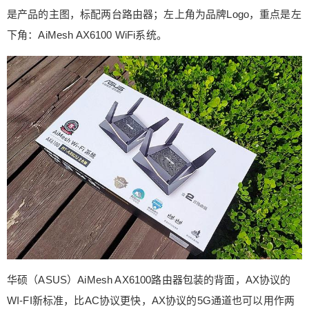
保修期，华硕却提供3年的超长保修期。 华硕（AS
是产品的主图，标配两台路由器；左上角为品牌Logo，重点是左
US）AiMesh AX6100路由器的外观设计充满了科技
下角：AiMesh AX6100 WiFi系统。
感，顶部的玛雅纹路也一眼可以看出和GT-AX1100
0系出同门， 华硕（ASUS）AiMesh AX6100路由器
的顶部玛雅纹散热孔和整体菱角分明的设计是当前
ROG路由器的经典元素，在边框上还有土豪金色的
侧边，十分出众。 华硕（ASUS）AiMesh AX6100
路由器带有四个可折叠的外置天线，无阻尼感弹起
方式，可90°竖起，并不占空间。 华硕（ASUS）Ai
Mesh AX6100路由器采用了全接口设计，左至右依
次为Reset键、电源开关、电源口、标准的4千兆La
n接口+Wan口，Lan1和Lan2支持链路聚合。 而侧
面则设计有USB2.0、3.0接口和WPS接口。 华硕
（ASUS）AiMesh AX6100路由器指示灯设计在另
一侧面，通电开机后 正常为白色，异常为红色； 网
速达到千兆，散热是关键；华硕（ASUS）AiMesh
华硕（ASUS）AiMesh AX6100路由器包装的背面，AX协议的
AX6100路由器底部散热开孔覆盖面积巨大，透过散
WI-FI新标准，比AC协议更快，AX协议的5G通道也可以用作两
热孔能够看到巨大的金属散热片，散热效果非常