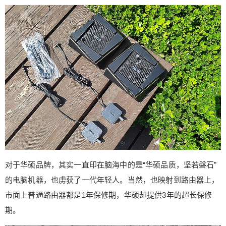
的一项重要功能是远程控制，通过华硕路由器APP
支持远程控制，而且操作也非常方便。 远程控制主
界面信息丰富，可查看已连接的节点路由，流量
等，需要用户去实际体验。 功能界面，可以搜索新
的节点，分享WI-FI，安全通知等，家庭选项内是进
行更细致的限制设备访问之处，对家庭成员分配和
定时。 常用设置都可以直接用手机APP完成设置，
这点可以说极大的方便了用户的控制和操作。 主界
面可以看到CPU和内存的使用率，如果有什么问题
或者调整的需要可以点击进入二级界面进行设置修
改或者查看运行情况。 其实，华硕（ASUS）AiMe
sh AX6100路由器的实际功能非常强大，此次只是
从开箱和设置方面进行评测，华硕（ASUS）AiMes
对于华硕品牌，其实一直印在脑海中的是“华硕品质，坚若磐石”
h AX6100路由器由两台路由器组成，实际使用过程
的电脑机器，也虏获了一代年轻人。当然，也映射到路由器上，
也非常不错，后期再分享。 （来源： 唯一玩数码
市面上普通路由器都是1年保修期，华硕却提供3年的超长保修
） 0 收藏
期。