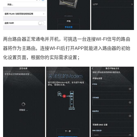
20
50
自定义
元
元
¥
6位以上
两台路由器正常通电并开机，可挑选一台连接WI-FI信号的路由
6位以上
器将作为主路由。连接WI-FI后打开APP就能进入路由器的初始
化设置页面，根据你的实际需求设置；
立刻支付
忘记密码？
找回
立刻支付