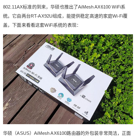
主要考虑三个方面：一是传输过程的安全性；二是
802.11AX标准的到来，华硕也推出了AiMesh AX6100 WiFi系
操作步骤的简易性；三是网络速度是否畅通。华硕
统。它由两台RT-AX92U组成，能提供稳定高速的家庭Wi-Fi覆
品牌的路由器相信大家都很熟悉，随着802.11AX标
盖，下面来看看这套WiFi系统的表现：
准的到来，华硕也推出了AiMesh AX6100 WiFi系
统。它由两台RT-AX92U组成，能提供稳定高速的
家庭Wi-Fi覆盖，下面来看看这套WiFi系统的表现：
华硕（ASUS）AiMesh AX6100路由器的外包装非
扫描二维码继续阅读
常简洁，正面是产品的主图，标配两台路由器；左
上角为品牌Logo，重点是左下角：AiMesh AX6100
WiFi系统。 华硕（ASUS）AiMesh AX6100路由器
包装的背面，AX协议的WI-FI新标准，比AC协议更
快，AX协议的5G通道也可以用作两台路由器之间的
无线回程。 华硕（ASUS）AiMesh AX6100路由器
产品标配：两台RT-AX92U+配套的电源，一根网
线，快速使用指南和简要设定说明以及保修卡； 对
于华硕品牌，其实一直印在脑海中的是“华硕品质，
坚若磐石”的电脑机器，也虏获了一代年轻人。当
然，也映射到路由器上，市面上普通路由器都是1年
华硕（ASUS）AiMesh AX6100路由器的外包装非常简洁，正面