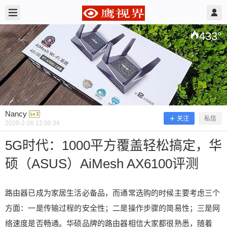
2020/2/26
Nancy @ 鹰视界
433
°
Nancy
关注
私信
2020-2-26 12:00:34
5G时代：1000平方覆盖轻松搞定，华
硕（ASUS）AiMesh AX6100评测
5G时代：1000平方覆盖轻松搞定，华
硕（ASUS）AiMesh AX6100评测
路由器已成为家居生活必备品，而通常选购的时候主要考虑三个
方面：一是传输过程的安全性；二是操作步骤的简易性；三是网
路由器已成为家居生活必备品，而通常选购的时候
络速度是否畅通。华硕品牌的路由器相信大家都很熟悉，随着