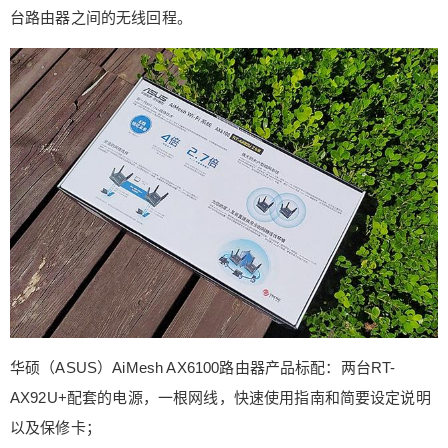
好。 华硕（ASUS）AiMesh AX6100路由器支持挂
台路由器之间的无线回程。
墙，同时带有防滑脚垫，挂式和坐式都可以轻松应
对。 关于连接，华硕路由器也拥有自己专门的AP
P，设置过程也非常简单和便于操作，通过路由器的
指引进行相应的设置即可； 两台路由器正常通电并
开机，可挑选一台连接WI-FI信号的路由器将作为主
路由。连接WI-FI后打开APP就能进入路由器的初始
化设置页面，根据你的实际需求设置； 初始设置中
2.4GHz和5GHz默认是同名的，用户可以根据实际
使用情况选聚合或单设定，主要是考虑到用户的实
际使用需求。 默认设置完成之后路由器会重启，重
启完毕就可以按照APP提示直接安装第二台。华硕
（ASUS）AiMesh AX6100路由器的分机搜索和设
置过程非常快，操作非常容易。 位置设定之后APP
会自动开始华硕（ASUS）AiMesh AX6100路由器
华硕（ASUS）AiMesh AX6100路由器产品标配：两台RT-
的节点配对，主路由将设置信息同步应用到节点路
AX92U+配套的电源，一根网线，快速使用指南和简要设定说明
由，路由器显示需要等待4分钟； 初始化设置到此
以及保修卡；
结束，然而华硕（ASUS）AiMesh AX6100路由器