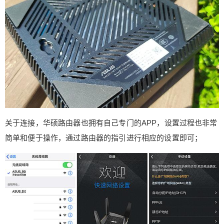
关于连接，华硕路由器也拥有自己专门的APP，设置过程也非常
简单和便于操作，通过路由器的指引进行相应的设置即可；
给Nancy打赏
付费内容
2
5
10
元
元
元