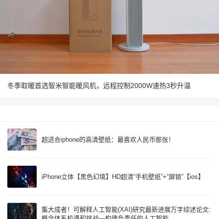
冬季取暖首选智米智能暖风机，远程控制2000W速热3秒升温
超适合iphone的高清壁纸：最喜欢人民币那张！
iPhone立体【黑色幻境】HD超清“手机壁纸”+“屏锁”【ios】
集大成者！可解释人工智能(XAI)研究最新进展万字综述论文:
概念体系机遇和挑战—构建负责任的人工智能