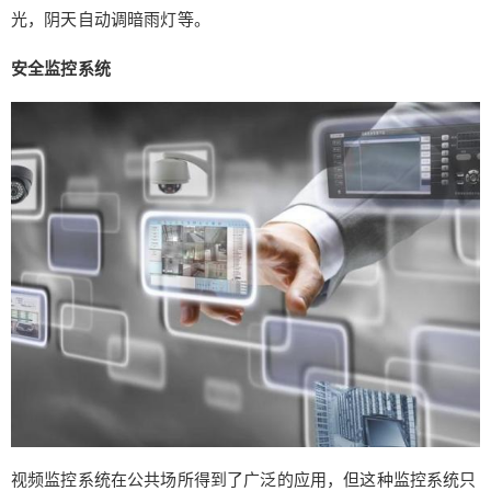
通风；根据室内温度实时诱导，调节地板采暖。温
光，阴天自动调暗雨灯等。
度要达到人体舒适的温度，睡眠后，温度上升到适
安全监控系统
当的温度，具有人体体验和更多的节能效果。 云识
智能家居与舒适集成系统智能联动，为用户提供智
能、便捷、舒适的智能生活体验，将成为高端品质
生活的标杆。 （来源： 时时科技 ） 0 收藏
视频监控系统在公共场所得到了广泛的应用，但这种监控系统只