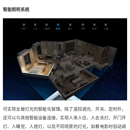
的即时记录、报警、燃气泄漏发送远程报警提示
智能照明系统
等。 智能背景音乐系统 音乐是提高家庭素质的一个
非常重要的环节。与传统的手动选择音乐播放不
同，智能音乐系统可以根据您喜爱的音乐推荐播
放，使用语音控制操作，并根据您的习惯自动操
作，如唤醒模式，它起到闹钟的作用，自动循环播
放。 智能门窗控制系统 窗帘可根据环境的光影自动
开启和关闭。雨天可以关窗户，晴天可以开窗户。
雨天衣架也可以缩回，晴天晾干。必要时可自动关
闭门窗，如有异常开启时报警。 云识智能家居系统
除了智能门锁、智能安防、智能照明等智能家居设
备外，还借助智能开关和在线控制器模块，利用弱
电控制强电，安全、智能。它采用移动app遥控、定
时等智能控制方式，实现冰箱、开关插座、中央空
调、地暖散热器、投影仪、新风系统等的入户联动
可实现全屋灯光的智能化管理。除了遥控调光、开关、定时外，
控制。 云识智能联动家居舒适集成系统，云识智能
还可以与其他智能设备连接，实现人来人往、人去关灯、开门开
家居系统可实时监测室内空气中二氧化碳含量，一
灯、人睡觉、人熄灯，以及不同场景的灯光，如看电影时自动调
旦浓度超过安全范围，自动联动打开新风系统实现