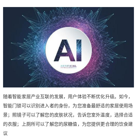
现在，智能家居才是真正的“变压器”。在过去的201
8年，人工智能火了起来，智能家居领域成为各大巨
头竞争的焦点。 随着智能家居产业互联的发展，用
户体验不断优化升级。如今，智能门锁可以识别进
入者的身份，为您准备最舒适的家居使用场景；照
镜子可以了解您的皮肤状况，告诉您室外温度，选
择合适的衣服；上厕所可以了解您的尿糖值，为您
扫描二维码继续阅读
提供更合理的饮食建议 智能照明系统 可实现全屋灯
光的智能化管理。除了遥控调光、开关、定时外，
还可以与其他智能设备连接，实现人来人往、人去
关灯、开门开灯、人睡觉、人熄灯，以及不同场景
的灯光，如看电影时自动调光，阴天自动调暗雨灯
等。 安全监控系统 视频监控系统在公共场所得到了
随着智能家居产业互联的发展，用户体验不断优化升级。如今，
广泛的应用，但这种监控系统只是为了事后取证方
智能门锁可以识别进入者的身份，为您准备最舒适的家居使用场
便而进行记录，而智能安防系统则充分发挥了监控
景；照镜子可以了解您的皮肤状况，告诉您室外温度，选择合适
的实时性和主动性，能够发现并告知车主陌生人的
的衣服；上厕所可以了解您的尿糖值，为您提供更合理的饮食建
入侵、燃气泄漏，提前、及时发现漏水、火灾等情
议
况，同时通过联动采取应急措施，如对陌生人入侵