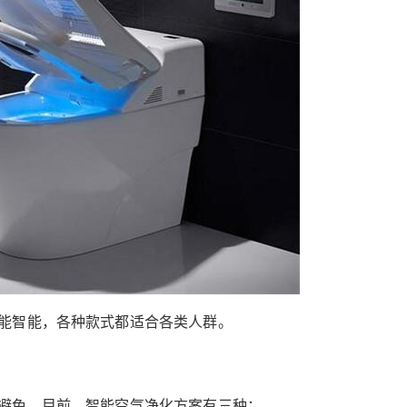
2020/3/03
Nancy @ 鹰视界
给Nancy打赏
付费内容
2
5
10
元
元
元
20
50
自定义
元
元
¥
能智能，各种款式都适合各类人群。
云识智能的到来，家居潮人的
6位以上
新宠
6位以上
避免。目前，智能空气净化方案有三种：