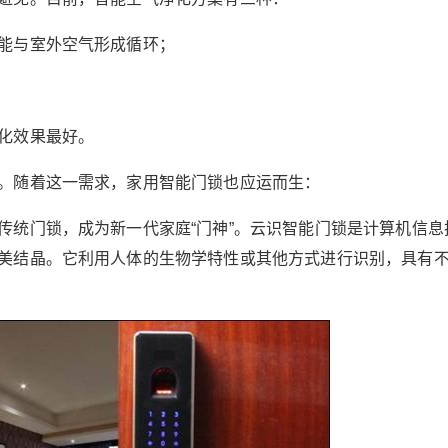
越来越多的家庭开始引进智能系统和设备，但你
能与室外空气形成循环；
仍然不知道如何使家庭呈现出智能化和时尚化的
立刻支付
忘记密码？
找回
状态？那就过来！下面编辑就为大家分享一个非
；
常实用的智能家居小科普： 智能扫地机器人 目
立刻支付
前，清扫机器人是智能生活中最常见的产品之
化效果最好。
一。它从扫频技术发展到多传感器融合、导航、
路径规划等智能核心技术。与此同时，与清扫机
。随着这一需求，家用智能门锁也应运而生：
器人配套的相关产业也在快速发展和创新。 为不
扫描二维码继续阅读
断满足大众的需求，智能清扫机器人在不断进化
传统门锁，成为新一代家庭“门神”。云识智能门锁是计算机信息
和提升，实现真正意义上的生活智能化。 智能多
美结晶。它利用人体的生物学特性或其他方式进行识别，具有
功能马桶 智能卫生间座圈起初用于医疗和老年保
健，后经日本引进技术并进行制造，生产出了智
能卫生间座圈和马桶一体化的新型智能卫生间一
体机。智能卫生间越来越被广大家庭所接受，主
要因为它有清洁生活、预防细菌感染、呵护孕
妇、保护老人、预防儿童疾病等优势。 多年来，
马桶不断创新，从材质到造型再到功能智能，各