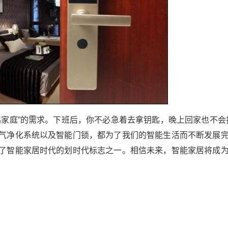
种款式都适合各类人群。 空气净化系统 现在空气
污染越来越严重，即使在室内也无法避免。目
前，智能空气净化方案有三种： 一。空气净化
器：只能一直循环室内空气，不能与室外空气形
成循环； 2。壁挂式新风：净化后将室外空气送
入室内； 三。专业新风系统：由通风机和管道组
成，净化效果最好。 所有便捷智能的生活方式都
应该以安全为基础。随着这一需求，家用智能门
锁也应运而生： 在安全性方面，云识智能门锁在
性能上取代了传统门锁，成为新一代家庭“门神”。
匙家庭”的需求。下班后，你不必急着去拿钥匙，晚上回家也不会
云识智能门锁是计算机信息技术、电子技术、机
气净化系统以及智能门锁，都为了我们的智能生活而不断发展
械技术和现代硬件技术的完美结晶。它利用人体
了智能家居时代的划时代标志之一。相信未来，智能家居将成
的生物学特性或其他方式进行识别，具有不可替
代、不可复制和独特性。 云识智能锁的出现，解
决了现代用户对“无钥匙家庭”的需求。下班后，你
不必急着去拿钥匙，晚上回家也不会打扰家人。
智能清扫机器人、智能卫生间、智能空气净化系
统以及智能门锁，都为了我们的智能生活而不断