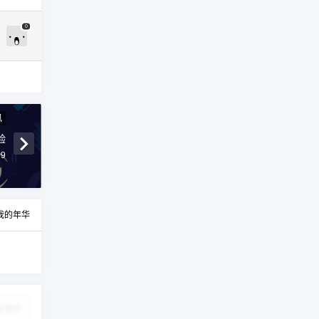
0
讯
验
39
我的年华
改资料