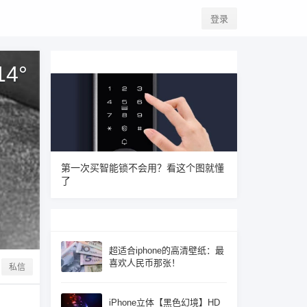
登录
14
°
第一次买智能锁不会用？看这个图就懂
了
超适合iphone的高清壁纸：最
喜欢人民币那张！
私信
iPhone立体【黑色幻境】HD