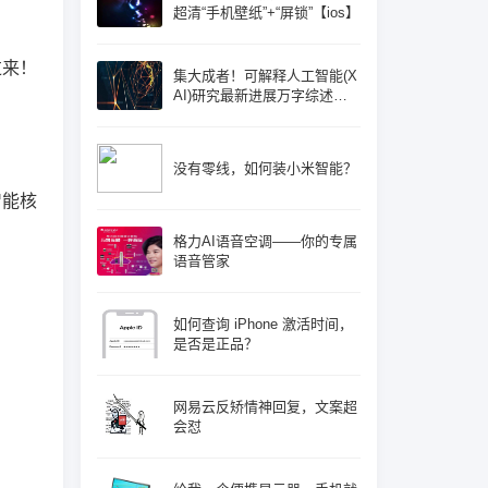
超清“手机壁纸”+“屏锁”【ios】
过来！
集大成者！可解释人工智能(X
AI)研究最新进展万字综述论
文: 概念体系机遇和挑战—构
建负责任的人工智能
没有零线，如何装小米智能？
智能核
格力AI语音空调——你的专属
语音管家
如何查询 iPhone 激活时间，
是否是正品？
网易云反矫情神回复，文案超
会怼