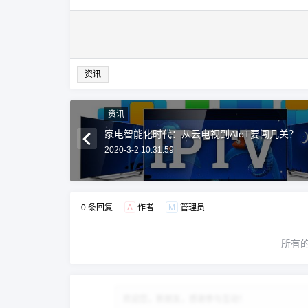
资讯
资讯
家电智能化时代：从云电视到AIoT要闯几关？
2020-3-2 10:31:59
0 条回复
A
作者
M
管理员
所有
欢迎您，新朋友，感谢参与互动！