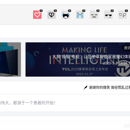
发展完善着。满足大众的需求，云识智能门锁甚
至成为了智能家居时代的划时代标志之一。相信
0
0
0
0
0
0
0
未来，智能家居将成为为用户提供更多优质产品
和一流服务的趋势。 （来源： 时时科技 ） 0 收
藏
资
大屏“极智”电视：让您坐享智能家居魔幻体
2020-3-3 18:26:
谢谢你的微笑 曾经慌乱过
的伟大，都源于一个勇敢的开始！
修