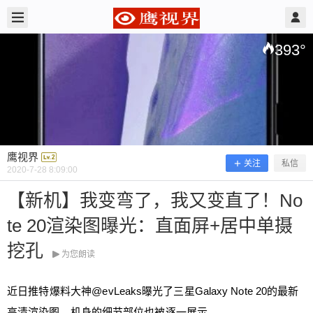
2020/7/28
鹰视界 @ 鹰视界
393
°
鹰视界
关注
私信
2020-7-28 8:09:00
【新机】我变弯了，我又变直了！No
【新机】我变弯了，我又变直了！Not
te 20渲染图曝光：直面屏+居中单摄
e 20渲染图曝光：直面屏+居中单摄挖
挖孔
孔
为您朗读
近日推特爆料大神@
evLeaks
曝光了三星Galaxy Note 20的最新
近日推特爆料大神@evLeaks曝光了三星Galaxy Not
高清渲染图，机身的细节部位也被逐一展示。