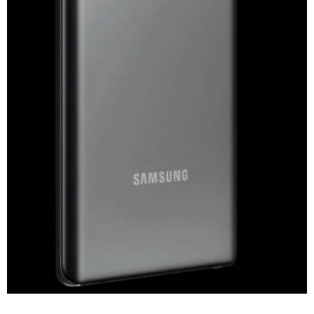
给鹰视界打赏
付费内容
2
5
10
元
元
元
20
50
自定义
元
元
¥
6位以上