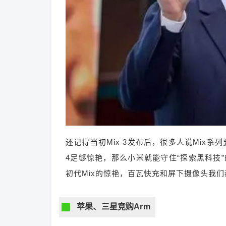
还记得当初Mix 3发布后，很多人说Mix系
4足够惊艳，那么小米就能守住“探索黑科技”
初代Mix的惊艳，百瓦快充和屏下摄像头我
苹果、三星竞购Arm