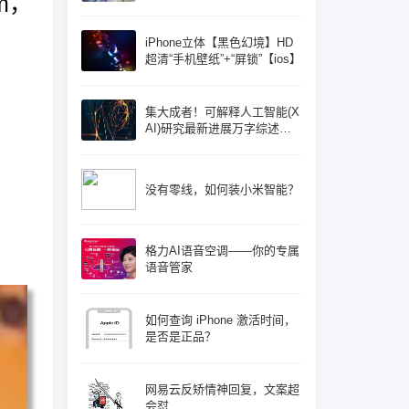
m，
iPhone立体【黑色幻境】HD
超清“手机壁纸”+“屏锁”【ios】
集大成者！可解释人工智能(X
AI)研究最新进展万字综述论
文: 概念体系机遇和挑战—构
建负责任的人工智能
没有零线，如何装小米智能？
格力AI语音空调——你的专属
语音管家
如何查询 iPhone 激活时间，
是否是正品？
网易云反矫情神回复，文案超
会怼