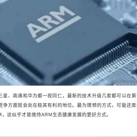
坝做“CT”、无人机开展救援……而在抗洪一线，
一幕幕军民合力的瞬间更是让人暖心，给每一位
一线抗洪的战士点赞，谢谢你们的守护。当前中
国已全面进入汛期，共有148条河流发生超过警戒
水位以上的洪水，而这几天的强降雨也不会是最
后一次，希望大家做好防大汛准备。 如此不平
静的庚子年，唯愿山河无恙、国泰民安。 0 收藏
、三星、高通和华为都一视同仁，最新的技术升级几家都可以在第
片竞争方面就会处在极其有利的地位。最为理想的方式，可能还是
M，这似乎才是维持ARM生态健康发展的更好方式。