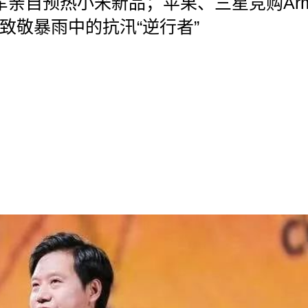
，雷军亲自预热小米新品；苹果、三星竞购Ar
致敬暴雨中的抗汛“逆行者”