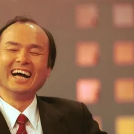
“逆行者”
6位以上
雷军亲自预热小米新品 近日，小米集团董事长雷
军翻出来了小米Mix 2全陶瓷版，连发两条动态对
立刻支付
忘记密码？
找回
这部机型加以称赞，不少用户认为这是对即将发
布的新机小米Mix 4的预热，毕竟2+2=4，大家的
立刻支付
数学学得都挺好嘛！不过也有小伙伴分析，在小
米10“超大杯”上采用陶瓷机身的可能性或许更大
一些。自从Mix 3之后，小米Mix数字系列至今未
更新。而说到Mix 3，很多人都认为那是一款“充
扫描二维码继续阅读
满妥协”的产品。 还记得当初Mix 3发布后，很多
人说Mix系列要走Note系列的老路，从惊艳亮相，
到最后泯然众人矣。而如果Mix 4足够惊艳，那么
小米就能守住“探索黑科技”的基本盘。不知道这款
可能将要发布的Mix 4，会不会让用户感受到初代
Mix的惊艳，百瓦快充和屏下摄像头我们都已经迫
不及待了，说好的冲击高端，不能停。 苹果、