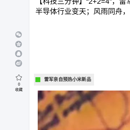
【科技三分钟】“2+2=4”
半导体行业变天；风雨同舟，
雷军亲自预热小米新品
0
收藏