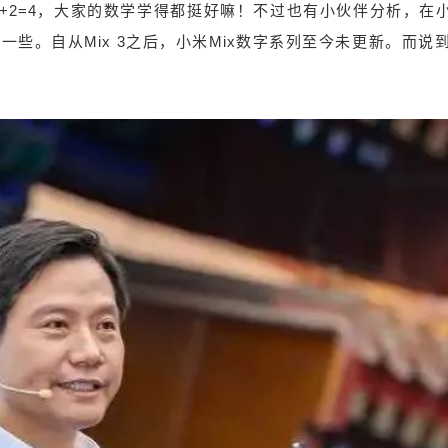
2+2=4，大家的数学学得都挺好嘛！不过也有小伙伴分析，在
一些。自从Mix 3之后，小米Mix数字系列至今未更新。而说到
。