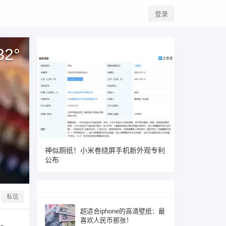
登录
32
°
神似厕纸！小米卷绕屏手机新外观专利
公布
私信
超适合iphone的高清壁纸：最
喜欢人民币那张！