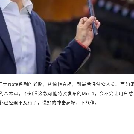
2020/7/20
鹰视界 @ 鹰视界
给鹰视界打赏
列要走Note系列的老路，从惊艳亮相，到最后泯然众人矣。而如果
付费内容
2
5
10
元
元
元
【科技三分钟】“2+2=4”，雷军
的基本盘。不知道这款可能将要发布的Mix 4，会不会让用户
20
50
亲自预热小米新品；苹果、三
们都已经迫不及待了，说好的冲击高端，不能停。
自定义
元
元
星竞购Arm，半导体行业变天；
¥
风雨同舟，致敬暴雨中的抗汛
6位以上