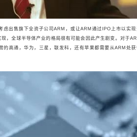
三星竞购Arm 这段时间，软银孙正义可能又缺钱
了，正在考虑出售旗下全资子公司ARM，或让AR
M通过IPO上市以实现资本化。而苹果和三星有意
竞购，如果交易最终实现，全球半导体产业的格
虑出售旗下全资子公司ARM，或让ARM通过IPO上市以实现
局很有可能会因此产生剧变。对于ARM来说，现
实现，全球半导体产业的格局很有可能会因此产生剧变。对于AR
在稳坐移动生态头一把交椅，安卓阵营的高通，
营的高通，华为，三星，联发科，还有苹果都需要从ARM处获
华为，三星，联发科，还有苹果都需要从ARM处
获得授权。 以前因为ARM不造芯片，所以可以
对苹果、三星、高通和华为都一视同仁，最新的
技术升级几家都可以在第一时间获取。现在只要
谁拿到ARM，在移动芯片竞争方面就会处在极其
有利的地位。最为理想的方式，可能还是由软银
一类的非半导体行业的投资公司来控制ARM，这
似乎才是维持ARM生态健康发展的更好方式。
致敬暴雨中的抗汛“逆行者” 雨一直下，大江大河
大湖的汛情最牵动人心，眼下，南方新一轮强降
雨进入了最强时段。在这场“防汛大考”中，“黑科
技”同样大显身手，北斗精准预警立功、雷达给堤