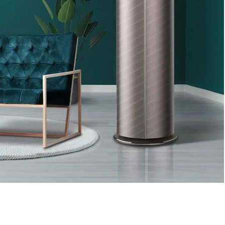
2020/7/24
鹰视界 @ 鹰视界
给鹰视界打赏
付费内容
2
5
10
元
元
元
20
50
自定义
元
元
¥
一台空调告诉你离健康有多
6位以上