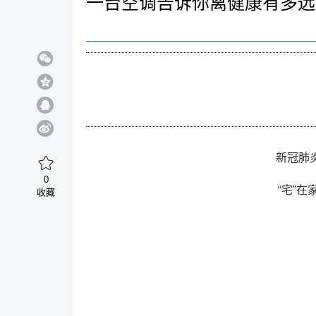
一台空调告诉你离健康有多远
新冠肺
0
“宅”
收藏