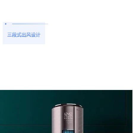
远？只有三分钟！
6位以上
新冠肺炎疫情发生后国民健康需求增长 “宅”在家
里的人们对空气质量愈加重视 由此，海信在疫情
三段式出风设计
立刻支付
忘记密码？
找回
期间推出了 “开机三分钟，满屋是新风”的新风增
氧系列空调 让家人的呼吸健康能得到有效保障 1
立刻支付
小时就能实现90m³空间的焕新空气 通过微正压自
适应新风系统 将室外的新鲜空气净化后输送至室
内 三段式出风设计 控温、净化独立操作，同步运
行 三段出风口独立分隔，互不干扰 100级风速调
扫描二维码继续阅读
节，随心所欲 润养控湿·告别湿热噪热 海信润养
专利，有效控制房间湿度 维持在体感最舒适的40
-60%之间 Wi-Fi远程·语音智控 空气管家，机随智
动 高温烘干自清洁·轻享洁净出风 室内外机独立
自清洁，一键高温烘干自清洁 智能五步，省事省
力省钱，如此简单 双模变频专利技术·真恒温豪省
电 一级能效，双模变频 省着用，不如用着省 22