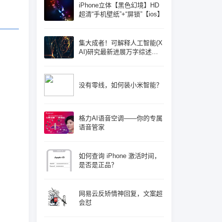
iPhone立体【黑色幻境】HD
超清“手机壁纸”+“屏锁”【ios】
集大成者！可解释人工智能(X
AI)研究最新进展万字综述论
文: 概念体系机遇和挑战—构
建负责任的人工智能
没有零线，如何装小米智能？
格力AI语音空调——你的专属
语音管家
如何查询 iPhone 激活时间，
是否是正品？
网易云反矫情神回复，文案超
会怼