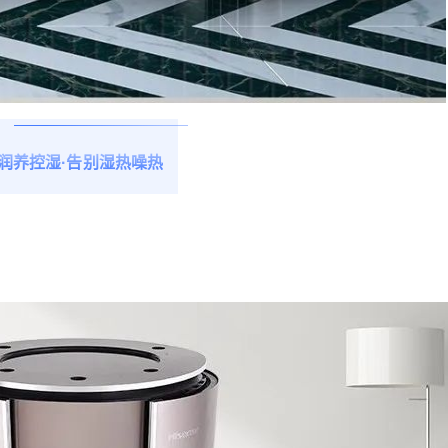
润养控湿·告别湿热噪热