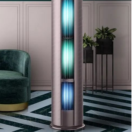
分贝·安静陪伴 倾听内心，不被打扰 海信空调·专
注变频25年 更健康、更舒适的 “新风增氧变频空
调”已经上线喽~ END 图文部分来源于网络 如有
侵权联系删除 0 收藏