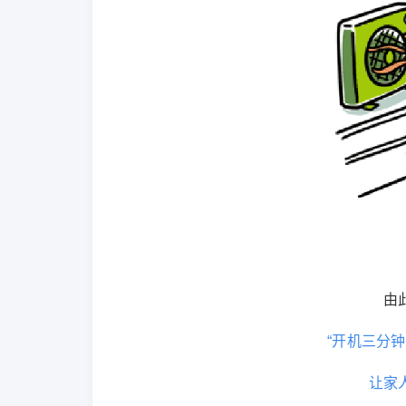
由
“开机三分
让家