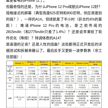
幕更省电的iPhone 11了。
付费内容
2
5
10
元
元
元
但最奇怪的还是，为什么iPhone 12 Pro续航比iPhone 12好？
规格接近的屏幕（典型亮度625尼特和800尼特，供应商差别
20
50
自定义
元
元
的锅？）、一样的A14，但续航差了半小时（折合约6%的差
距）：难道iPhone 12 Pro的电池，是之前传闻的
¥
2815mAh（和2775mAh只差了1.4%）？还是说苹果给了软
6位以上
件优化（降频）？特调体质的A14？
是道德的沦丧？还是人性的扭曲？这些都得正式开卖后的详
6位以上
细测试和拆解来确认了。最后反手又更新一波参数表（非工
信部版）：
立刻支付
忘记密码？
找回
立刻支付