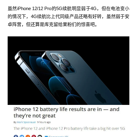
和iPhone 12 Pro在4G和5G下的续航测试，他们还
虽然iPhone 12/12 Pro的5G续航明显弱于4G，但在电池变小
对比了三星Galaxy S20、S20+、一加8T、Google
的情况下，4G续航比上代同级产品还略有好转，虽然弱于安
Pixel 5等安卓手机。 虽然iPhone 12/12 Pro的5G续
卓阵营，但还算是库克留给果粉们的
惊喜吧。
航明显弱于4G，但在电池变小的情况下，4G续航比
上代同级产品还略有好转，虽然弱于安卓阵营，但
还算是库克留给果粉们的惊喜吧。 Tom’s Guide的
测试环境是150尼特亮度下，做30秒刷新一次的网
扫描二维码继续阅读
页续航测试，直到电池耗尽。Android阵营这边，还
对比了高刷新率模式对续航的影响。综合结果见下
表： iPhone 12（6.1英寸+A14+因工信部新料而未
确认的2775mAh电池）在5G和4G冲浪的续航分别
是8:25和10:23 iPhone 12 Pro（6.1英寸+A14+未确
认的2775mAh电池）在5G和4G冲浪的续航分别是
9:06和11:24 iPhone 11（6.1英寸LCD+A13+3110m
Ah电池）是11:16 iPhone 11 Pro（5.8英寸+A13+3
046mAh）是10:24 三星Galaxy S20（6.2英寸+骁龙
865+4000mAh电池）的120Hz和60Hz分别是8:04
和9:31 三星Galaxy S20+（6.7英寸+骁龙865+4500