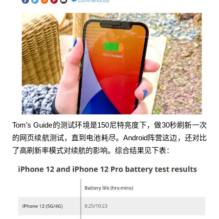
mAh电池）的120Hz和60Hz分别是8:55和10:31 一
加8T（6.55英寸+骁龙865+4500mAh电池）的120H
z和60Hz分别是9:58和10:49 Google Pixel 5（6英寸
+骁龙765G+4080mAh电池）的90Hz和60Hz分别是
9:29和9:56 上面参数太干的话，这里翻译汇总一
下： iPhone 12/12 Pro开5G，续航会弱25%左右 iP
hone 12 Pro的4G续航和iPhone 11接近，都强于11
Pro iPhone 12 Pro续航比iPhone 12好，加钱变强的
玄学？ 5G对iPhone 12的续航影响，高于高刷屏对
安卓旗舰的影响 iPhone 12系列的5G续航变弱，是
Tom’s Guide的测试环境是150尼特亮度下，做30秒刷新一次
预料之中的，毕竟5G基带确实耗电。但4G续航好于
的网页续航测试，直到电池耗尽。Android阵营这边，还对比
上一代同级电池容量的产品，iPhone 12 Pro的4G网
了高刷新率模式对续航的影响。综合结果见下表：
页续航，已经能战平电池容量更大、屏幕更省电的i
Phone 11了。 但最奇怪的还是，为什么iPhone 12
Pro续航比iPhone 12好？规格接近的屏幕（典型亮
度625尼特和800尼特，供应商差别的锅？）、一样
的A14，但续航差了半小时（折合约6%的差距）：
难道iPhone 12 Pro的电池，是之前传闻的2815mAh