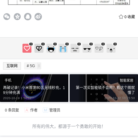
0
收藏
0
0
0
0
0
0
0
0
互联网
# 5G
8
手机
智能家居
再破记录！小米首发80瓦无线秒充，1
第一次买智能锁不会用？看这个图就
9分钟充满
懂了
2020-10-19 1:50:12
2020-10-22 10:15:50
0 条回复
A
作者
M
管理员
所有的伟大，都源于一个勇敢的开始！