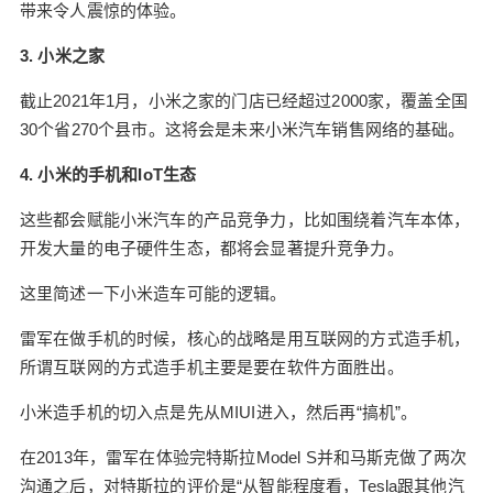
带来令人震惊的体验。
转型的进程将会大幅提速。 另一方面，更多的科技
公司会考虑进入这个赛道，一些潜在的名字包括O
3. 小米之家
V、阿里、Alphabet等。 当然了，切入的方式非常
关键，需要以资金换时间。 这些思考和一些共识，
截止2021年1月，小米之家的门店已经超过2000家，覆盖全国
一方面会让新进入者加快节奏；另一方面，会让赛
30个省270个县市。这将会是未来小米汽车销售网络的基础。
道上原有的参与者舍命狂奔。 毫无疑问，智能电动
4. 小米的手机和IoT生态
车的普及速度将会大幅度提速。 基于此，另一个可
以预料到的趋势是，在接下来，智能电动车产业的
这些都会赋能小米汽车的产品竞争力，比如围绕着汽车本体，
人才大战将会再次爆发。 传统车企将会冲向科技公
开发大量的电子硬件生态，都将会显著提升竞争力。
司抢夺数字化人才，科技公司则会冲向传统车企抢
夺硬件工程、制造、供应链等相关的人才。 对于一
这里简述一下小米造车可能的逻辑。
些现阶段状况不佳的初创企业，挺住意味着一切，
雷军在做手机的时候，核心的战略是用互联网的方式造手机，
也许还将会迎来一个机会，看看是否有被并购的可
所谓互联网的方式造手机主要是要在软件方面胜出。
能。 智能电动车赛道，将征尘四起。 总结 当中国
的智能电动车市场的竞争逐步趋向激烈之际，真正
小米造手机的切入点是先从MIUI进入，然后再“搞机”。
有实力的选手将会脱颖而出，对于中国本土的智能
电动车产业而言，这是一个利好消息。 有一点尤其
在2013年，雷军在体验完特斯拉Model S并和马斯克做了两次
需要引发关注，对于中国本土智能电动车产业而
沟通之后，对特斯拉的评价是“从智能程度看，Tesla跟其他汽