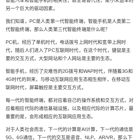
智能汽车和智能手机的相关性，甚至是替代性，是小米造车的
掉PC机，但让PC的价值大打折扣；同样的道理，
另一个巨大的驱动因素。
智能汽车不会彻底替代掉智能手机，但会让智能手
我们知道，PC是人类第一代智能终端，智能手机是人类第二
机的影响力大打折扣，但智能汽车恐怕会完全替代
代智能终端，那么人类第三代智能终端是什么呢？
掉PC机。 这样的远景，对于智能手机制造商而言，
机遇和挑战是并存的。 在PC机向智能手机过渡的过
PC机，经历了单机时代，电话拨号上网时代和宽带上网时
程中，联想、惠普、IBM等当初的计算机巨头没有
代，随后人们进入了PC互联网时代，在这个时代，键鼠是主
转型成功，但苹果却成功了。 在PC时代，苹果处在
要的交互方式，大型网站和个人网站是主要的生态。
舞台边缘；但在智能手机时代，苹果一跃成为全球
市值最高的公司，最赚钱的公司和最具影响力的公
智能手机，经历了灾难性的2G拨号和WAP时代，伴随着3G和
司。 在向智能电动车过渡的过程中，会有哪些手机
4G时代的到来，与移动互联网应用生态相生相伴，在移动互
制造商可以“转型”成功？ 智能电动车，随着底层计
联网时代，屏幕触控是主要交互方式。
算和通信架构的重构，在接下来的几年将会被彻底
数字化和被软件定义。 在这个产业，原先的制造和
每一代的智能终端，都对应着自己的操作系统和交互方式，对
供应链等核心能力，将会成为基础能力；决定生死
应着相应代际的通信基础设施，以及相应代际的计算芯片，最
的能力，将会是通信、计算和软件能力。 对于小米
重要的是，会形成相应的互联网应用生态。
这样的手机制造商而言，上述能力正是他们的核心
对于人类社会而言，下一代的计算是AI计算，下一代的通信是
竞争力。同理，苹果、华为等巨头在这方面，有着
5G、6G通信，下一代的交互是语音、NLP、AR/VR，那么下
更加雄厚的技术能力储备。 具备打造智能电动车的