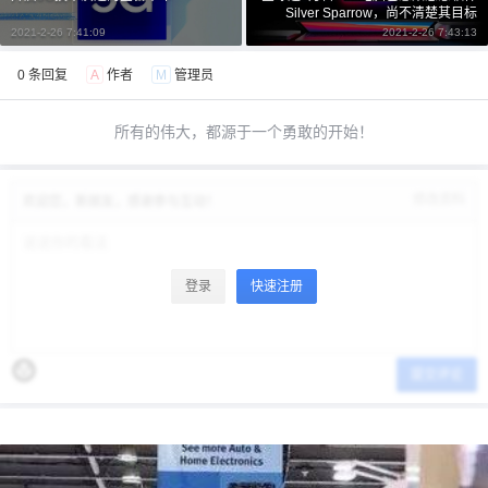
Silver Sparrow，尚不清楚其目标
2021-2-26 7:41:09
2021-2-26 7:43:13
0 条回复
A
作者
M
管理员
所有的伟大，都源于一个勇敢的开始！
修改资料
欢迎您，新朋友，感谢参与互动！
登录
快速注册
提交评论