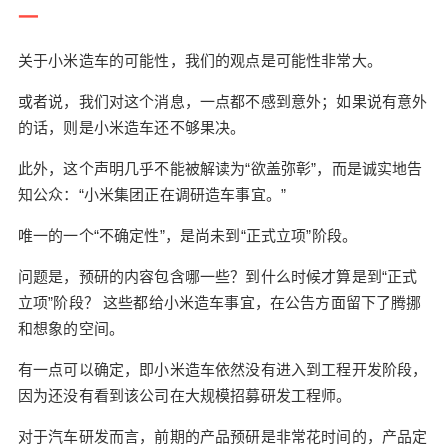
容包含哪一些？到什么时候才算是到“正式立项”阶
一
段？ 这些都给小米造车事宜，在公告方面留下了腾
关于小米造车的可能性，我们的观点是可能性非常大。
挪和想象的空间。 有一点可以确定，即小米造车依
然没有进入到工程开发阶段，因为还没有看到该公
或者说，我们对这个消息，一点都不感到意外；如果说有意外
司在大规模招募研发工程师。 对于汽车研发而言，
的话，则是小米造车还不够果决。
前期的产品预研是非常花时间的，产品定义环节基
本上决定一个车型产品的生死，这是更战略的事
此外，这个声明几乎不能被解读为“欲盖弥彰”，而是诚实地告
情，工程开发相对而言是执行环节。 当然了，我们
知公众：“小米集团正在调研造车事宜。”
相信在2021年的上半年，小米造车事宜将会有一个
唯一的一个“不确定性”，是尚未到“正式立项”阶段。
确定的说法，也就是说需要进入工程研发环节，不
然在时间上恐怕是来不及了。 现在的问题是，小米
问题是，预研的内容包含哪一些？到什么时候才算是到“正式
为何要造车？ 我们可从以下几个维度看待这个问
立项”阶段？ 这些都给小米造车事宜，在公告方面留下了腾挪
题，包括： 智能电动车赛道的吸引力；智能电动车
和想象的空间。
行业和手机制造商的相关性和进入这个赛道所需要
的核心能力与小米的相关性；战略时间点的选择。
有一点可以确定，即小米造车依然没有进入到工程开发阶段，
回答这几个问题，不仅可以在一定程度上理解小米
因为还没有看到该公司在大规模招募研发工程师。
造车的逻辑，也可以理解苹果、华为的造车逻辑，
对于汽车研发而言，前期的产品预研是非常花时间的，产品定
以及也可以预测后续OV的选择。 智能电动车，由