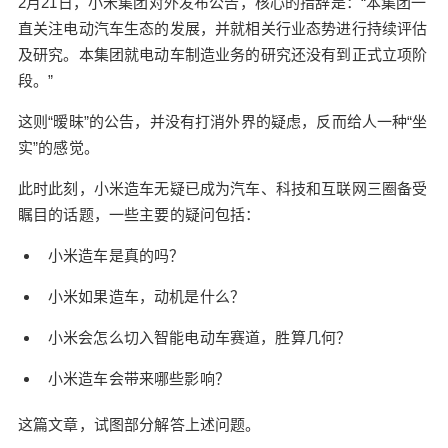
2月21日，小米集团对外发布公告，核心的措辞是：“本集团一
定造车，致使当天小米股价涨幅6.42%。 行业为之
直关注电动汽车生态的发展，并就相关行业态势进行持续评估
震动。 2月21日，小米集团对外发布公告，核心的
及研究。本集团就电动车制造业务的研究还没有到正式立项阶
措辞是：“本集团一直关注电动汽车生态的发展，并
段。”
就相关行业态势进行持续评估及研究。本集团就电
动车制造业务的研究还没有到正式立项阶段。” 这则
这则“暧昧”的公告，并没有打消外界的疑虑，反而给人一种“坐
“暧昧”的公告，并没有打消外界的疑虑，反而给人一
实”的感觉。
种“坐实”的感觉。 此时此刻，小米造车无疑已成为
扫描二维码继续阅读
汽车、科技和互联网三圈备受瞩目的话题，一些主
此时此刻，小米造车无疑已成为汽车、科技和互联网三圈备受
要的疑问包括： 小米造车是真的吗？ 小米如果造
瞩目的话题，一些主要的疑问包括：
车，动机是什么？ 小米会怎么切入智能电动车赛
小米造车是真的吗？
道，胜算几何？ 小米造车会带来哪些影响？ 这篇文
章，试图部分解答上述问题。 一 关于小米造车的可
小米如果造车，动机是什么？
能性，我们的观点是可能性非常大。 或者说，我们
对这个消息，一点都不感到意外；如果说有意外的
小米会怎么切入智能电动车赛道，胜算几何？
话，则是小米造车还不够果决。 此外，这个声明几
小米造车会带来哪些影响？
乎不能被解读为“欲盖弥彰”，而是诚实地告知公众：
“小米集团正在调研造车事宜。” 唯一的一个“不确定
这篇文章，试图部分解答上述问题。
性”，是尚未到“正式立项”阶段。 问题是，预研的内