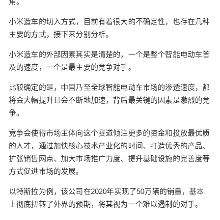
角。
是用互联网的方式造手机，所谓互联网的方式造手
机主要是要在软件方面胜出。 小米造手机的切入点
小米造车的切入方式，目前有着很大的不确定性，也存在几种
是先从MIUI进入，然后再“搞机”。 在2013年，雷军
主要的方式，接下来分别分析。
在体验完特斯拉Model S并和马斯克做了两次沟通之
后，对特斯拉的评价是“从智能程度看，Tesla跟其他
小米造车的外部因素其实是清楚的，一个是整个智能电动车普
汽车的设计思维和功能服务实现水平对比，是移动
及的速度，一个是最主要的竞争对手。
互联网应用与单机本地运算的代差表现。” 基于这样
比较确定的是，中国乃至全球智能电动车市场的渗透速度，都
的理解，小米在2020年4月20日，斥资约4亿元投资
将会大幅提升且会不断地加速，背后最关键的因素是激烈的竞
国内车联网运营商博泰，小米首先要做汽车的MIU
I。 MIUI和小米手机大获成功。但在持续扩张的过程
争。
中，在硬件和供应链方面的储备不足让小米受到了
竞争会使得市场主体向这个赛道倾注更多的资金和投放最优质
一次重创，在智能电动车时代，雷军也许会避过这
的人才，通过加快核心技术产业化的时间、打造优秀的产品、
个坑，据称，雷军近期主要的精力，是在了解汽车
扩张销售网点、加大市场推广力度、提升基础设施的完善度等
的供应链。 短板包括： 1.小米对汽车市场、尤其是
方式促进市场的发展。
智能电动车市场的理解不足。这个不足，有可能会
让这家公司错过最佳的进入时机。 2.自动驾驶技术
以特斯拉为例，该公司在2020年实现了50万辆的销量，基本
没有储备。 3.硬件工程研发、制造和供应链的短
上彻底扭转了外界的预期，将其视为一个难以遏制的对手。
板。 对于小米造车而言，进入这个市场的时间是第