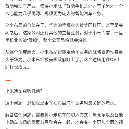
市场上每一个玩家的主要竞争对手，如果你不能超
智能电动车产业，使得小米除了智能手机之外，有了另外一个
越他，他就会定义市场发展的节奏和游戏规则。 对
核心能力几乎同源、规模更为庞大的智能汽车业务。
于小米和雷军而言，不能以静态的目光看待这个市
场、产品、技术和竞争对手，这些要素都在发生剧
这个布局的价值在于，华为的手机业务被美国打压、甚至是关
烈的变化。 对于小米造车而言，优点和缺点一目了
闭之后，这家公司还有其他的主营业务，对于小米而言，一旦
然。 优点包括： 1. 极好的创始人 雷军能够在与苹
手机业务被“做掉”，整个公司恐怕就会垮掉。
果、华为、三星等企业的激烈竞争中发展壮大，本
身已经证明了他的能力。 2. 通信、计算和软件方面
从这个角度而言，小米布局智能电动车业务的战略紧迫性甚至
卓越的能力 小米在这方面的技术储备，优于绝大多
大于华为，小米已经被美国政府盯上了。这个逻辑用在OV上
数造车新势力。鉴于此，将可以打造出非常好的整
同样也成立。
车EE架构，在数字化方面将会带来令人震惊的体
二
验。 3. 小米之家 截止2021年1月，小米之家的门店
已经超过2000家，覆盖全国30个省270个县市。这
小米造车成败几何？
将会是未来小米汽车销售网络的基础。 4. 小米的手
机和IoT生态 这些都会赋能小米汽车的产品竞争
这个问题，恐怕也是雷军在布局汽车业务时最关键的考虑。
力，比如围绕着汽车本体，开发大量的电子硬件生
解答这个问题，需要将小米造车的切入方式，与竞争以及智能
态，都将会显著提升竞争力。 这里简述一下小米造
电动车市场的发展节奏整合在一起，才会有一个更加全面的视
车可能的逻辑。 雷军在做手机的时候，核心的战略