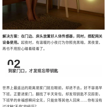
来……你有没有过这种“无奈”的经历？ 解决方案：
装上一把智能门锁，这个问题便可迎刃而解！智能
门锁逐渐在生活中普及，也是现代人高品质生活的
入门级产品，智能门锁不仅拥有多元化的开锁方
式，还可以有效防止窃贼进行盗窃。 0 3 早晨上班
匆忙，忘记关灯 “检查房间关灯”这种事，我们每个
解决方案：
在门边、床头放置好人体传感器，同时，搭配网关
人几乎都经历过。早晨上班，匆匆出门，最容易忘
设备使用。
起夜时，有温暖的小夜灯为你照亮黑暗，黑夜里，
记关灯，无端的“浪费”使人懊恼。想要不忘记，大概
再也不用担心磕着碰着了。
只能挨个房间检查了。 （图片来源于网络） 解决方
案：智能家居场景——“离家模式”，只需要一键按
0
2
钮，即可自动关闭家中所有灯光和电器，既省时又
省电，让你安心离家。上班时，还可以随时随地通
到家门口，才发现忘带钥匙
过手机查看灯光是否关闭，若忘记关灯，只需在AP
P上轻轻一按便能搞定。 0 4 娱乐时刻，缺少灯光氛
围 灯光，是气氛的催化剂，更是一室的焦点及主题
世界上最遥远的距离是家门就在眼前，却进不去。好不容易早
所在。平日里，朋友聚会、烛光晚餐、周末电影，
下班，正要进家门，翻找了半天背包，却发现钥匙不见踪影，
这些娱乐时刻，如果没有特别的灯光烘托气氛，是
下班早的幸福感瞬间全无，只能坐等其他人回来……你有没有
不是很可惜？ 解决方案：家是温馨的，但并不是单
过这种“无奈”的经历？