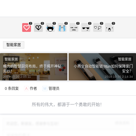
0
0
0
0
0
0
0
0
智能家居
智能家居
智能家居
格力的智慧厨房布局，终于揭开神秘
小燕全自动智能锁Titan如何保障家门
面纱！
安全？
2019-10-30 2:05:11
2019-10-30 2:14:34
0 条回复
A
作者
M
管理员
所有的伟大，都源于一个勇敢的开始！
修改资料
欢迎您，新朋友，感谢参与互动！