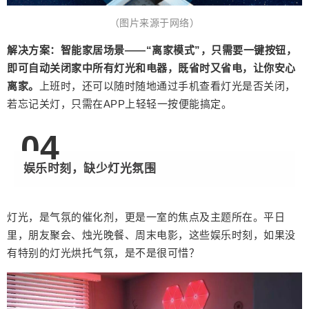
给鹰视界打赏
（图片来源于网络）
解决方案：
智能家居场景——“离家模式”，只需要一键按钮，
付费内容
2
5
10
元
元
元
即可自动关闭家中所有灯光和电器，既省时又省电，让你安心
离家。
上班时，还可以随时随地通过手机查看灯光是否关闭，
20
50
自定义
元
元
若忘记关灯，只需在APP上轻轻一按便能搞定。
0
4
¥
6位以上
娱乐时刻，缺少灯光氛围
6位以上
灯光，是气氛的催化剂，更是一室的焦点及主题所在。平日
里，朋友聚会、烛光晚餐、周末电影，这些娱乐时刻，如果没
有特别的灯光烘托气氛，是不是很可惜？
立刻支付
忘记密码？
找回
立刻支付