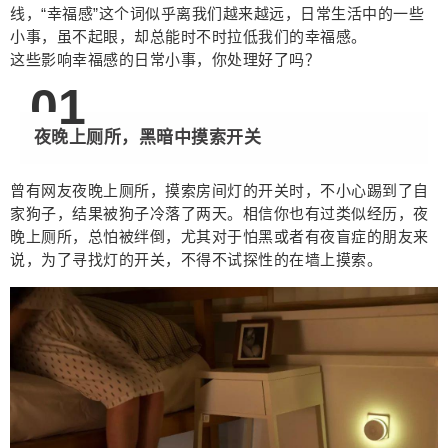
用一下二八定律，超过 80% 的生活幸福感往往来自
线，“幸福感”这个词似乎离我们越来越远，日常生活中的一些
不到 20% 的日常小事。投身于都市生活，每天忙忙
小事，虽不起眼，却总能时不时拉低我们的幸福感。
这些影响幸福感的日常小事，你处理好了吗？
碌碌，两点一线，“幸福感”这个词似乎离我们越来越
远，日常生活中的一些小事，虽不起眼，却总能时
0
1
不时拉低我们的幸福感。 这些影响幸福感的日常小
事，你处理好了吗？ 0 1 夜晚上厕所，黑暗中摸索
夜晚上厕所，黑暗中摸索开关
开关 曾有网友夜晚上厕所，摸索房间灯的开关时，
扫描二维码继续阅读
不小心踢到了自家狗子，结果被狗子冷落了两天。
曾有网友夜晚上厕所，摸索房间灯的开关时，不小心踢到了自
相信你也有过类似经历，夜晚上厕所，总怕被绊
家狗子，结果被狗子冷落了两天。相信你也有过类似经历，夜
倒，尤其对于怕黑或者有夜盲症的朋友来说，为了
晚上厕所，总怕被绊倒，尤其对于怕黑或者有夜盲症的朋友来
说，为了寻找灯的开关，不得不试探性的在墙上摸索。
寻找灯的开关，不得不试探性的在墙上摸索。 解决
方案：在门边、床头放置好人体传感器，同时，搭
配网关设备使用。起夜时，有温暖的小夜灯为你照
亮黑暗，黑夜里，再也不用担心磕着碰着了。 0 2
到家门口，才发现忘带钥匙 世界上最遥远的距离是
家门就在眼前，却进不去。好不容易早下班，正要
进家门，翻找了半天背包，却发现钥匙不见踪影，
下班早的幸福感瞬间全无，只能坐等其他人回