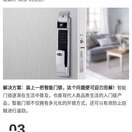
调的，Nanoleaf Light Panels 智能奇光板可以打造
多种灯光场景。灯光颜色可调，有 1670 万种颜色
供你选择，无论是营造派对气氛，还是约会氛围，
都能为你提供无限种可能。 提升幸福感，先从生活
中的小事开始吧！方正智家多款智能产品，均能帮
你提升生活幸福感，无需费心装修，也能打造一个
有温度的家，让你的生活过的有滋有味，幸福感爆
棚。 0 收藏
解决方案：
装上一把智能门锁，这个问题便可迎刃而解！
智能
门锁逐渐在生活中普及，也是现代人高品质生活的入门级产
品，智能门锁不仅拥有多元化的开锁方式，还可以有效防止窃
贼进行盗窃。
0
3