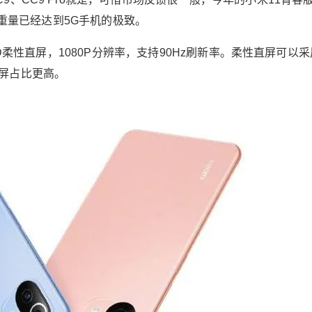
如前年的小米CC9、CC9 Pro就是，可惜市场反
的重量已经达到5G手机的极致。
馈很一般，今年的小米11青春版是再次出手，主
打轻薄，6.81mm的厚度，159g的重量已经达到5
ED柔性直屏，1080P分辨率，支持90Hz刷新率。柔性直屏可以
G手机的极致。 小米11青春版采用6.55英寸华星
屏占比更高。
光电AMOLED柔性直屏，1080P分辨率，支持90
Hz刷新率。柔性直屏可以采用柔性封装工艺，下
巴和边框比硬屏都要小很多，屏占比更高。 小米
11青春版全球首发骁龙780G处理器，提供LPDD
R4x+UFS2.2的存储组合，前置2000万像素单
摄，后置6400万像素主摄+800万像素超广角+50
0万像素微距三摄，内置4250mAh电池，支持33
W快充。 为了轻薄，小米11青春版肯定会舍弃不
少旗舰手机该有功能和硬件，但这款手机的手感
确实出色，价格也很便宜，8+128GB版本的价格
只有2299元。不过这部手机的缺点也很明显，那
就是名字太普通。 安卓机皇：小米11 Pro 小米11
是3999元价位配置最高的手机，堆料已经到顶，
小米11 Pro只好从相机等方面进行突破，小米11