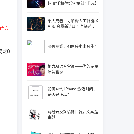
超清“手机壁纸”+“屏锁”【ios】
集大成者！可解释人工智能(X
AI)研究最新进展万字综述论
台留言
文: 概念体系机遇和挑战—构
建负责任的人工智能
没有零线，如何装小米智能？
骁龙8
格力AI语音空调——你的专属
语音管家
如何查询 iPhone 激活时间，
是否是正品？
网易云反矫情神回复，文案超
会怼