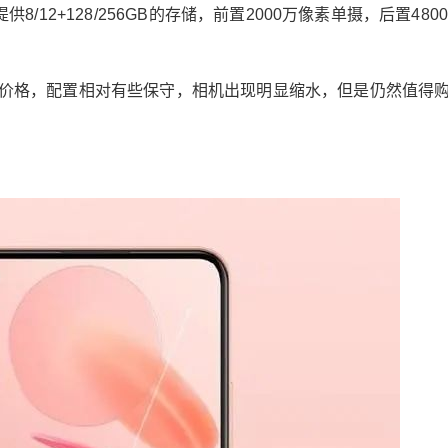
哪一款
供8/12+128/256GB的存储，前置2000万像素单摄，后置480
6位以上
。
更低的价格，配置相对有些保守，相机出现明显缩水，但是仍然值得
注：本文转载自网络，不代
立刻支付
忘记密码？
找回
表本平台立场，仅供读者参考，著作权属归原创
者所有。我们分享此文出于传播更多资讯之目
立刻支付
的。如有侵权，请在后台留言联系我们进行删
除，谢谢 去年的12月28日，雷军发布了小米新旗
舰小米11，当时并没有推出更高版本，这款手机
已经成为销量最高的骁龙888旗舰。 时隔三个
扫描二维码继续阅读
月，雷军再开发布会，更新了小米11系列。这次
发布会由于新品多达15款，只好分成两场，3月2
9日发布了小米11青春版、11 Pro、11 Ultra三款
手机，如果再算上小米11，小米11系列已经发布
了四款机型。 如果想要购买小米手机，这四款肯
定会有一款适合你，要是再算上Redmi品牌，可
供选择的手机就更多了。 性价比中端手机：Red