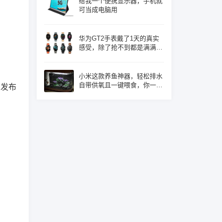
给我一个便携显示器，手机就
可当成电脑用
华为GT2手表戴了1天的真实
感受，除了抢不到都是满满的
优点！
小米这款养鱼神器，轻松排水
自带供氧且一键喂食，你一定
日发布
心动了吧