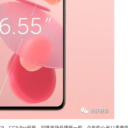
mi K40 Redmi K40与小米11一样都是走量手机，
后者面对中高端用户，前者面对中端市场，由于
起步价格只有1999元，Redmi K40系列上市23
天，销量就已经突破百万台。不过Redmi K40最
值得购买的还是12+256GB版本，2499元的价格
无出其右，是真正的极致性价比。 Redmi K40采
用6.67英寸E4三星AMOLED直屏，拥有AMOLED
硬屏最好的显示效果。柔性直屏成本更高，显示
效果也有明显提升。小米11采用柔性曲面屏，峰
值亮度高达1500nit，10bit色深，Redmi K40只有
1300nit、8bit色深。 配置方面，Redmi K40搭载
骁龙870处理器，提供8/12+128/256GB的存储，
前置2000万像素单摄，后置4800万像素三摄，内
置4520mAh电池，支持33W快充。 Redmi K40是
高性价比手机，为了追求更低的价格，配置相对
有些保守，相机出现明显缩水，但是仍然值得购
买。原因很简单，性价比太高了。 轻薄女性手
机：小米11青春版 雷军一直想推出女性手机，比
、CC9 Pro就是，可惜市场反馈很一般，今年的小米11青春