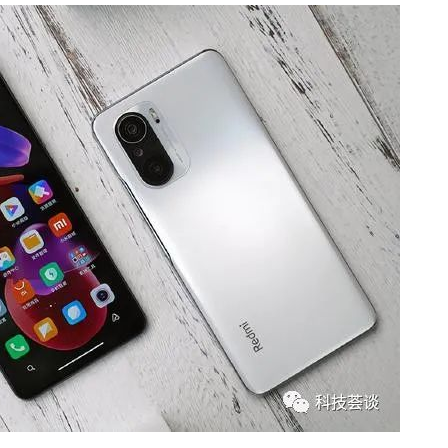
2021/4/01
鹰视界 @ 鹰视界
给鹰视界打赏
付费内容
2
5
10
元
元
元
20
50
自定义
元
元
小米手机已更新，这4部最值得
¥
购买，配置强+高性价比，你选
6位以上