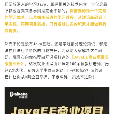
但要想深入的学习Java，掌握相关的技术内容，仅仅是靠
项目展示。 项目技术点：html、css、js、Jquer
y、bootstrap、layui、layer、ajax、mysql、tomca
书籍或视频来自学则是完全不够的，
你需要的是一个完整
t、servlet、filter、listener、jsp、公有云服务器。
的学习体系，以及循序渐进的学习过程，从理论基础到上
项目2：三甲医院智慧医疗 项目中将病人从挂
手实践，再到项目实操，只有通过扎实的积累才能做到有
号到入院、出院等全部环节，都实现在线上办理，
效提高。
让不同角色实现不同功能管理。 项目技术点：Spri
ng，SpringMVC，MyBatis，Maven，IDEA，Redi
然而不论是没有Java基础，还是学过部分理论知识，都无
s，JSP，JSTL，EL，HTML，CSS，Jquery，AJA
法独自进行全链路的自我提升，为帮助大家解决这个问
X，Mysql。 项目3：共享云盘系统 在项目
题，我真心向你推荐由开课吧打造的
《JavaEE商业项目实
中你需要建立一个可以根据喜好进行收藏的网站，
战就业班》
，这次就业班是由开课吧
100
余位教研老师，历
设置未读列表的网站30天后自动删除、点赞、评
经
7
次迭代，专为大学生以及
0-2
年工程师精心打造的课
论、导入收藏夹等功能 项目技术点：springBoot，
程！让你从0到全面掌握，不走弯路，高效率进阶！
thymeleaf。 项目4：百万级并发电子商城
作为一个大型项目，将以项目实战为基础，其中涵
盖职场中十分常见的各种技术难题及解决方案，带
来更真实的项目体验。 项目由业务集群系统、后
台管理系统、前台门户系统构成，打通了分布式开
发及全栈开发技能，包含前后分离全栈开发、Restf