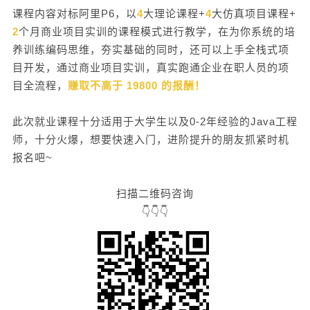
课程内容对标阿里P6，以
4
大理论课程+
4
大仿真项目课程+
你的博客自成体系，实现学习效果外化，让面试官
眼前一亮 👉课后就业面试实战辅导，系统训练提升
2
个月商业项目实训的课程模式进行教学，在为你系统的培
面试成功率 👉帮你系统培养编码思维，收获终身受
养训练编码思维，夯实基础的同时，还可以上手全栈式项
益的内化专业能力 👉帮你培养协作协同、沟通交
目开发，通过商业项目实训，真实跑通企业在职人员的项
流、解决问题、持续学习等大厂必备软技能 03
目全流程，
赚取不高于 19800 的报酬！
对待教学，我们很认真 ▼ 课程服务的理念：问题产
生前解决问题 怕自己基础不好，无法达到真实项
此次就业课程十分适用于大学生以及0-2年经验的Java工程
目的交付水准？ 不用担心，我们早有准备，为帮
师，十分火爆，想要快速入门，进阶提升的朋友抓紧时机
你技术落地，我们特请来了大厂企业师傅，手把手
报名吧~
教你如何在真实的商业环境中推进项目，协同出
发！ 20-30人精品小班制，让学员的技术问题能
扫描二维码咨询
都得到及时解决 课程时长4-6个月，全程陪伴式教
👇👇👇
学、用心做教育 200+小时学习时间，详细解析技术
难点，0基础也能打好扎实基础 报名此次就业课
程，你将会拿到月薪10k以上的offer！ 如果你有顾
虑，我们为你准备了双重保障！ 👇👇👇 如果你
是： 准应届生，面临就业压力，想进大厂拿高薪，
从同龄人中脱颖而出 初阶程序员，CRUD调用仔想