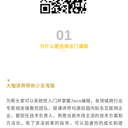
独当一面，快速成长为公司技术骨干 在校大学生，
热爱编程，想不断钻研技术，高效入门并掌握Java
传统行业从业者，转行人士，想转变赛道，突破个
人职业发展瓶颈 那《JavaEE商业项目实战就业
01
班》真的很适合你！ ▼ 报名方案介绍 PS：报名
学员可享受开课吧提供的 3/6/12 期分期付款服务。
为什么要选择这门课程
04 现在报名可以享受以下额外福利 此次就业课
程十分适用于大学生以及0-2年经验的Java工程师，
十分火爆，想要快速入门，进阶提升的朋友抓紧时
机报名吧~ 0 收藏
▼
大咖讲师带你少走弯路
为帮大家可以系统性入门并掌握Java编程，各领域跨行业
专家组坐镇教员团队，授课讲师均源自国内知名互联网企
业，都担任技术负责人，熟悉当前市场主流的技术方案和
方法论。有了资深前辈的指导，可以加速你的成长和提