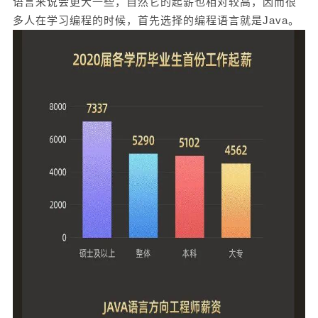
语言来说会更大一些，自然它的起薪也相对较高，因而很
直是国内大厂最主要使用的语言之一，也是应用最
多人在学习编程的时候，首先选择的编程语言就是Java。
广泛的编程语言。 也由于Java主要用于开发企业
级应用，市场需求同比其他语言来说会更大一些，
自然它的起薪也相对较高，因而很多人在学习编程
的时候，首先选择的编程语言就是Java。 不过学
习Java语言本身的难度虽然没有C++那么高，但也
不代表它的门槛很低。Java的生态系统十分庞大，
扫描二维码继续阅读
对程序员而言，不仅要掌握Java语言，还要学习其
他技术，就包括Spring全家桶、缓存、数据库等，
还要掌握各种企业主流框架、高并发设计、微服
务、分布式等。 通过看书、网上找的教学视频或
许可以简单的了解Java，但要想深入的学习Java，
掌握相关的技术内容，仅仅是靠书籍或视频来自学
则是完全不够的，你需要的是一个完整的学习体
系，以及循序渐进的学习过程，从理论基础到上手
实践，再到项目实操，只有通过扎实的积累才能做
到有效提高。 然而不论是没有Java基础，还是学
过部分理论知识，都无法独自进行全链路的自我提