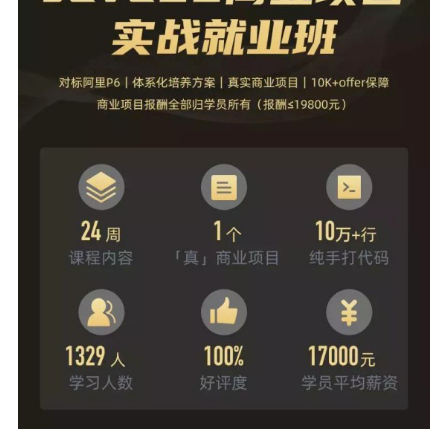
ul接口、vue和IView、spring security oauth2、秒杀
高并发方案、分布式锁和分布式事务、网关、注册
发现、配置中心、熔断、限流、降级、性能监控、
压力测试等。 整套项目涵盖了spring cloud和sprin
g cloud alibaba所有技术栈，通过对比学习和应用N
etflix和spring cloud alibaba分布式中间件产品，带
你更深入理解spring cloud分布式技术栈应用和开发
在项目中你可以从0到1开发B2C的商城项目，老师
会详细讲解Java分布式，高并发各种技术，以及电
商业务的各种解决方案，将对标阿里P6/P7，冲击4
0-60w年薪。 ▼ 上手真实项目，赚取万元报酬 仿
真项目还不够？激励式教学的商业项目将赋予你真
实工作场景，带你感受团队协作的氛围，提前体验
企业项目从0到上线的全流程，赚取万元报酬！ 了
解详细课程内容 扫描二维码咨询 👇👇👇 02 从基础
到项目，带你系统化提升 ▼ 希望你能有以下收获
👉带你真实跑通企业在职人员的项目全流程 👉商
业项目成功上线，你将收获不高于学费的薪资 👉让