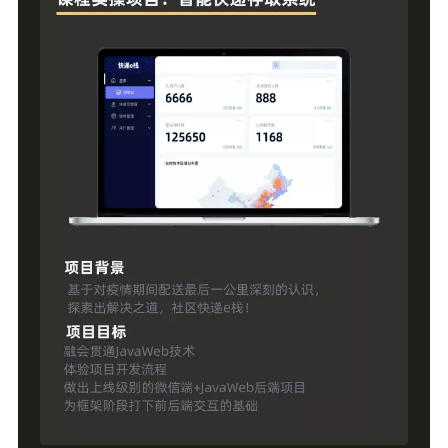
付费内容
2
5
10
元
元
元
20
50
自定义
元
元
¥
6位以上
6位以上
立刻支付
忘记密码？
找回
立刻支付