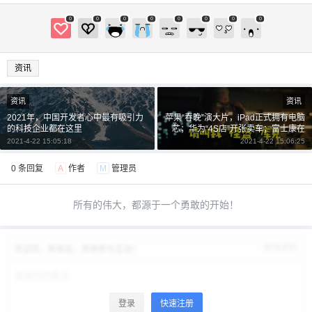
0
0
0
0
0
0
0
0
资讯
资讯
资讯
2021年，中国开发者心中最有吸引力
苹果“春晚”演大片，iPad正式拥有电脑
的科技企业都在这里
芯；华为“4S店”开张卖车；富士康在
美百亿投资计划终“跳水”
2021-4-22 15:05:18
2021-4-22 15:06:25
0 条回复
A
作者
M
管理员
所有的伟大，都源于一个勇敢的开始！
修改资料
欢迎您，新朋友，感谢参与互动！
登录
快速注册