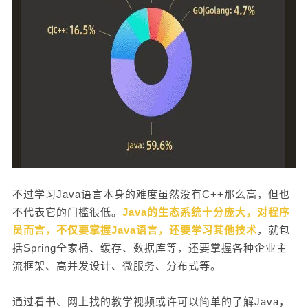
论。有了资深前辈的指导，可以加速你的成长和提
升。 ▼ 阶段性目标式教学 通过了解当下Java人
在学习时遇到的问题以及难以突破的瓶颈，开课吧
讲师针对大家不同时期的学习误区与业务场景需
求，进行摸索研究，潜心打磨，将此次课程设置成3
个阶段： 分别是：【夯实基础】、【前沿框架+独
立项目】、【组件、生态+团队协同】 不同阶段对
应着相匹配的岗位等级，通过这3个阶段，让学员循
序渐进地进行知识与技术的积累，从简到繁掌握Jav
a必学的技能，从独立到协同，体验在大型项目中团
队协作的全流程。我们会采用激励式教学，带动你
不过学习Java语言本身的难度虽然没有C++那么高，但也
的学习积极性，随着你技术能力的不断提升，老师
不代表它的门槛很低。
Java的生态系统十分庞大，对程序
最终将带你完成一个真实的商业项目，让你赚回学
员而言，不仅要掌握Java语言，还要学习其他技术
，就包
费！ 向下滑动查看所有内容 了解详细课程内容
括Spring全家桶、缓存、数据库等，还要掌握各种企业主
扫描二维码咨询 👇👇👇 ▼ 四个仿真项目带你高效
流框架、高并发设计、微服务、分布式等。
练习提升 项目1：快递智能存取系统 这个项目
很符合当下市场环境，可以让你学会前后端独立开
通过看书、网上找的教学视频或许可以简单的了解Java，
发，使用云服务器部署项目最后将会在手机端进行