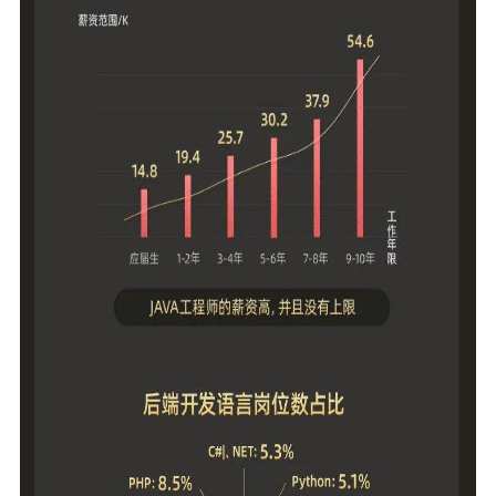
升，为帮助大家解决这个问题，我真心向你推荐由
开课吧打造的《JavaEE商业项目实战就业班》，这
次就业班是由开课吧100余位教研老师，历经7次迭
代，专为大学生以及0-2年工程师精心打造的课程！
让你从0到全面掌握，不走弯路，高效率进阶！
课程内容对标阿里P6，以4大理论课程+4大仿真项
目课程+2个月商业项目实训的课程模式进行教学，
在为你系统的培养训练编码思维，夯实基础的同
时，还可以上手全栈式项目开发，通过商业项目实
训，真实跑通企业在职人员的项目全流程，赚取不
高于 19800 的报酬！ 此次就业课程十分适用于大
学生以及0-2年经验的Java工程师，十分火爆，想要
快速入门，进阶提升的朋友抓紧时机报名吧~ 扫描
二维码咨询 👇👇👇 01 为什么要选择这门课程 ▼
大咖讲师带你少走弯路 为帮大家可以系统性入门
并掌握Java编程，各领域跨行业专家组坐镇教员团
队，授课讲师均源自国内知名互联网企业，都担任
技术负责人，熟悉当前市场主流的技术方案和方法