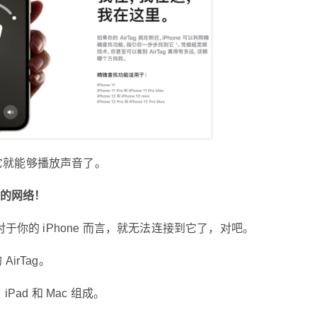
抓奸神器
6位以上
北京时间 21 号凌晨，苹果召开了一场春季发布
会。 虽然苹果一口气发布了 7 款新品，但我看完
立刻支付
忘记密码？
找回
后内心毫无波动。 并不是因为我没钱哈（狗头）
~ 首先我最期待的 AirPods 3 和 全面屏 iPad mini
立刻支付
6 都没有登场…… 然后一个追踪器卖 29 刀，29
元还差不多呢。 然而国行价格直接在前面多加了
i，它就能够播放声音了。
一个 2，售价 229 元。 好家伙，苹果还给这个小
小的 AirTag 专门定制了爱马仕的行李牌，售价 3
扫描二维码继续阅读
大的网络！
299 元…… 设想一下，如果真的买个这个，那么
我全身上下最值钱的东西可能就是它了。 贵重物
对于你的 iPhone 而言，就无法连接到它了，对吧。
品肯定是怕丢，AirTag 还提供了精确的查找功
能； 也就是买的这个 AirTag，是为了防止这个行
irTag。
李牌丢失。 这个概念大家懂了吗？（狗头） 此玩
意一出，立刻就被网友“玩坏”了。 其中最有趣的
Pad 和 Mac 组成。
一个想法是将 AirTag 偷偷放在对象的身上。 这样