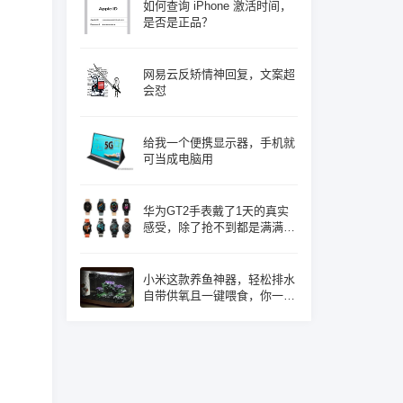
如何查询 iPhone 激活时间，
是否是正品？
网易云反矫情神回复，文案超
会怼
给我一个便携显示器，手机就
可当成电脑用
华为GT2手表戴了1天的真实
感受，除了抢不到都是满满的
优点！
小米这款养鱼神器，轻松排水
自带供氧且一键喂食，你一定
心动了吧