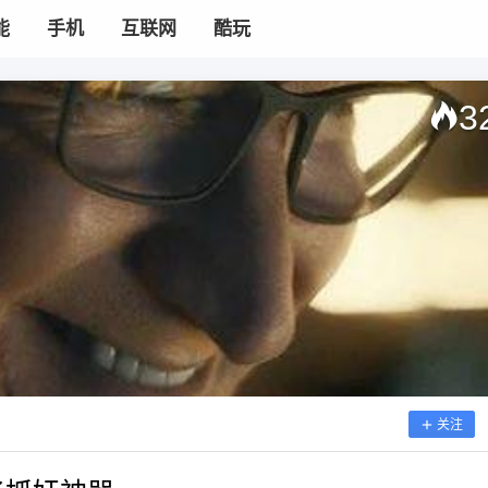
能
手机
互联网
酷玩
3
关注