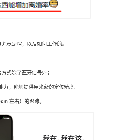
意究竟是啥，以及如何工作的。
2021/4/23
鹰视界 @ 鹰视界
接方式除了蓝牙信号外；
给鹰视界打赏
能力，能够提供厘米级的定位精度。
付费内容
2
5
10
元
元
元
0cm 左右）的跟踪。
20
50
自定义
元
元
¥
苹果这款 229 元新品，竟成了
6位以上