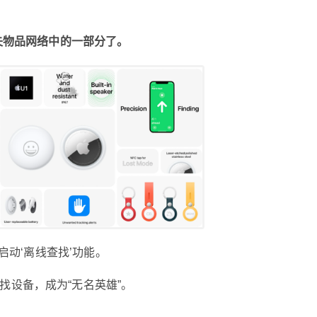
；
就可以实时监控男（女）朋友的行踪了。 堪称是
“抓奸神器”！ 那么它真的可以成为“抓奸神器”嘛？
丢失物品网络中的一部分了。
在回答这个问题之前，我们先来搞清楚这玩意究
竟是啥，以及如何工作的。 简单点说，这小玩意
就是一个追踪器。 AirTag 因为内置了 U1 超宽带
芯片，所以连接方式除了蓝牙信号外； 还支持超
宽带技术（UWB）：具有强抗干扰能力，能够提
供厘米级的定位精度。 这意味着 AirTag 可以提供
精准短程位置（10cm 左右）的跟踪。 AirTag 还
内置了扬声器，直接喊一声 Siri，它就能够播放
声音了。 而 AirTag 最强大的地方就在于苹果背后
庞大的网络！ 例如 AirTag被丢在一个离你很远的
地方，那对于你的 iPhone 而言，就无法连接到它
了，对吧。 但是别担心，“查找” 网络会帮你追踪
中启动‘离线查找’功能。
到自己的 AirTag。 而这个“查找”网络是由全球数
十亿的 iPhone、iPad 和 Mac 组成。 也就是说，
找设备，成为“无名英雄”。
即便苹果用户从未购买过 AirTag； 但他们手中的
iPhone 也有可能成为寻找丢失物品网络中的一部