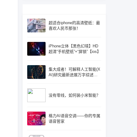
超适合iphone的高清壁纸：最
喜欢人民币那张！
iPhone立体【黑色幻境】HD
超清“手机壁纸”+“屏锁”【ios】
集大成者！可解释人工智能(X
AI)研究最新进展万字综述论
文: 概念体系机遇和挑战—构
建负责任的人工智能
没有零线，如何装小米智能？
格力AI语音空调——你的专属
语音管家