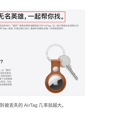
分了。 当然，前提是这些设备得在“Find My” 设
置中启动‘离线查找’功能。 这样这些设备才能够
加入“查找”网络，充当查找设备，成为“无名英
雄”。 有趣的是，这一项功能是出厂就默认开启的
~ 也就是说，“查找”网络中的设备数量越多，找到
被丢失的 AirTag 几率就越大。 反过来看： 当 iPh
one 习惯于用 AirTag 来跟踪个人物品，这也会进
一步增强苹果品牌的用户粘性。 这也是为什么苹
果会推出 AirTag 最主要原因之一。 有小伙伴看到
这里可能就有疑问了：凭啥用我的手机/设备来充
当节点给别人找东西…… 这个当然不是强制性的
啦！这是你的自由。 在设置里的隐私，共享位
置，查找 iPhone 里，可以关闭 Find My 网络。
当然，相应的你也不能使用离线查找功能了，当
你丢了设备后，找到的几率就会变低。 这就跟 bt
丢失的 AirTag 几率就越大。
下载一样，人人为我，我为人人。 你不想帮助别
人，也就别指望别人帮你。 也有不少网友很担心
安全性问题，例如被有歪心之人作为追踪器怎么