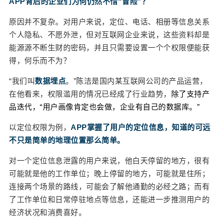
APP背后的企业们为何仍然不惜“冒险”？
这样的极端案例并不能代表大部分APP对隐私权限
的态度。但在那些长篇累牍、艰深晦涩的隐私条款
原因并不复杂。对用户来说，定位、电话、相册等信息关系
里，透过APP对共享用户个人信息的说明，其实也
个人隐私、不愿外泄，但对互联网企业来说，这些资料却是
能看出平台的一些小心思。 2019年，凭借“仅需一
能源源不断生财的密码，并且只需要设置一个个权限便能获
张照片，出演天下好戏”的噱头，AI换脸软件ZAO一
得，何乐而不为？
度风靡全网。而之所以很快又跌落神坛，背后的原
因除了和平台素材的版权有关，很大程度就涉及到
“我们叫
数据埋点
。”陈洁是国内某互联网公司的产品运营，
用户的隐私安全问题。 根据ZAO此前的用户协议，
在他看来，权限滥用的情况已经成了行业趋势，
除了支持产
用户在使用“ZAO”进行换脸的时候，也就意味着“同
品迭代，“用户画像肯定也会做，企业有自己的数据库。”
意或者确保实际权利人同意授予ZAO及其关联公司
全球范围内完全免费、不可撤销、永久、可转授权
以定位权限为例，
APP掌握了用户的定位信息，知道的可远
和可再许可的权利”，内容包括但不限于：人脸照
不只是简单的地理位置那么简单。
片、图片、视频资料肖像资料中所含的您或肖像权
对一个定位信息泄露的用户来说，他白天停留的地方，很有
利人的肖像权，以及利用技术对您或肖像权利人的
可能就是他的工作单位；晚上停留的地方，可能就是住所；
肖像进行形式改动。 这样的霸王条款不仅招致了部
连接两个场景的路线，可能会了解他通勤的必经之路；而有
分用户的强烈反弹，也直接引来了工信部的约谈。
了工作单位和日常停驻地点等信息，还能进一步推测用户的
其实，对于共享信息的对象，APP们通常都是语焉
经济状况和消费喜好。
不详的，用诸如“合作伙伴”“关联公司”进行搪塞，至