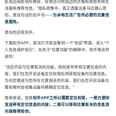
影周边观影场所推荐、经常访问地周边的点餐和其他本地生
却并不鲜见，字节跳动也曾因为滥用通讯录权限而
活服务推荐信息。”隐私政策中，真正透露出喜马拉雅心思
遭到用户起诉。 用户反应激烈，政策也在施压。 早
的，是这句话的后半句——
为本地生活广告所必要的位置信
在2017年，国家网信办、工信部、公安部以及国家
息服务。
标准委等四部门就联合启动了“个人信息保护提升行
动”，并重点对微信、新浪微博等10款网络产品和服
类似的还有知乎。
务的隐私条款进行了评审。此后，APP整改、下架
下载知乎APP，首次打开就会看到一个“欢迎”界面，进入“个
的新闻便时常出现。 今年2月5日，工信部还对26家
人信息保护指引”，在关于“位置功能”的解释中，知乎是这样
存在违规调用麦克风、通讯录、相册等APP权限的
说的：
企业名单进行了通报，并对10款未及时按照要求整
改的APP进行了下架处理。 APP背后的企业们为何
“当您开启与位置有关的功能，例如发布带有位置信息的内
仍然不惜“冒险”？ 原因并不复杂。对用户来说，定
容，我们在您开启设备定位权限后将获取设备的位置信息。
位、电话、相册等信息关系个人隐私、不愿外泄，
为向您推送与您所在位置相关的内容，我们在您开启设备位
但对互联网企业来说，这些资料却是能源源不断生
置权限时会收集设备的精确定位信息。”
财的密码，并且只需要设置一个个权限便能获得，
何乐而不为？ “我们叫数据埋点。”陈洁是国内某互
简单来说，就是
知乎APP之所以需要定位权限，一是方便你
联网公司的产品运营，在他看来，权限滥用的情况
发送带有定位信息的内容；二是可以将和位置有关的信息流
已经成了行业趋势，除了支持产品迭代，“用户画像
内容推荐给你。
肯定也会做，企业有自己的数据库。” 以定位权限为