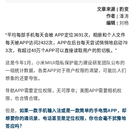
成了兵家必争之地，多达59款App都中了招。 和自
文章来源
| 豹变
身功能八竿子打不着的位置信息，为什么所有APP
作者
| 潘涛
都想要？ 30款APP，无一例外 为了解开这个谜团，
编辑
| 刘杨
豹变在上次测评通讯录权限的基础上，进一步扩大
样本，下载了较为常用的30款头部APP，涵盖社
“平均每部手机每天会被 APP定位3691次，相册和个人文件
交、搜索、娱乐、出行等常见领域，对这些APP申
每天被APP访问2432次，APP在后台每天尝试悄悄地启动78
请定位权限的情况做了一次测试。 然而，和通讯录
3次，有超过40万个APP可以直接读取用户的剪切板。
”
权限较为泛滥的情况不同，定位权限几乎呈现了一
这是今年1月，小米MIUI隐私保护能力建设研发团队公布的
边倒的状况。从安卓手机的权限管理界面可以发
一组统计数据，各类APP对于用户权限的渴望，可能比人们
现，所测试的30款头部APP，无一例外都申请了定
想象的还要夸张。
位权限。 在这30款APP中，除了滴滴出行、美团、
高德地图等以LBS(基于位置的服务)为核心，提供服
导航APP需要定位权限，无可厚非；美图APP需要相机权
务必须要获得用户定位权限的APP外，包括美图秀
限，也合情合理。
秀、番茄免费小说、QQ音乐等APP在内，居然也都
申请了定位权限。 拿字节跳动旗下的番茄免费小说
但是，
如果一款手机输入法或是一款简单的手电筒APP，却
为例。 用安卓手机下载番茄免费小说APP，首次打
想要你的通讯录、电话甚至是定位权限，你也会毫不犹豫地
开后，APP会第一时间向你发送一个“个人信息保护
答应吗？
指引”的弹窗，询问你“同意”或者“不同意”。 当然，