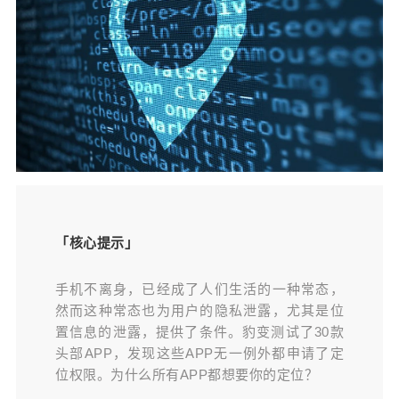
种常态，然而这种常态也为用户的隐私泄露，尤其
是位置信息的泄露，提供了条件。豹变测试了30款
头部APP，发现这些APP无一例外都申请了定位权
限。为什么所有APP都想要你的定位？ 文章来
源 | 豹变 作者 | 潘涛 编辑 | 刘杨 “平均每部手机每天
会被 APP定位3691次，相册和个人文件每天被APP
访问2432次，APP在后台每天尝试悄悄地启动783
扫描二维码继续阅读
次，有超过40万个APP可以直接读取用户的剪切
板。” 这是今年1月，小米MIUI隐私保护能力建设研
发团队公布的一组统计数据，各类APP对于用户权
限的渴望，可能比人们想象的还要夸张。 导航APP
「核心提示」
需要定位权限，无可厚非；美图APP需要相机权
限，也合情合理。 但是，如果一款手机输入法或是
手机不离身，已经成了人们生活的一种常态，
一款简单的手电筒APP，却想要你的通讯录、电话
然而这种常态也为用户的隐私泄露，尤其是位
甚至是定位权限，你也会毫不犹豫地答应吗？ 2018
置信息的泄露，提供了条件。豹变测试了30款
年，中国消费者协会曾发布100款APP个人信息收集
头部APP，发现这些APP无一例外都申请了定
和隐私政策的测评情况，结果显示，这些APP中的
位权限。为什么所有APP都想要你的定位？
多数都涉嫌过度收集用户信息，其中位置信息简直