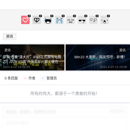
0
0
0
0
0
0
0
0
资讯
资讯
资讯
苹果“春晚”演大片，iPad正式拥有电脑
Win10 大更新，网友惊呼：卧槽！
芯；华为“4S店”开张卖车；富士康在
美百亿投资计划终“跳水”
2021-4-22 15:06:25
2021-4-23 12:15:00
0 条回复
A
作者
M
管理员
所有的伟大，都源于一个勇敢的开始！
修改资料
欢迎您，新朋友，感谢参与互动！