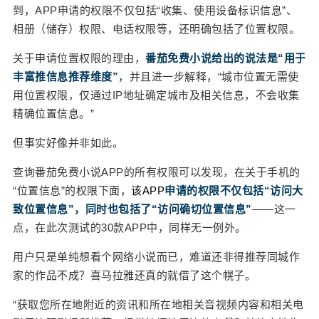
到，APP申请的权限不仅包括“收集、使用设备标识信息”、
出了一项“在后台使用位置信息”的权限。对此，百度
相册（储存）权限、电话权限等，还明确包括了位置权限。
网盘在隐私政策中的说法是，“该权限将仅被用于开
启后台自动备份之后触发网盘进程并进行照片后台
关于申请位置权限的理由，
番茄免费小说给出的说法是“用于
自动备份的服务”。 看不懂？那就对了。 各种上不
丰富推信息推荐维度”
，并且进一步解释，“城市位置无需使
了台面的手段，都能在APP的定位权限上看到蛛丝
用位置权限，仅通过IP地址确定城市及相关信息，不会收集
马迹。 而且，这样的情况不在少数，有网友在社交
精确位置信息。”
媒体上吐槽，自己在没开定位权限的情况下，某社
交APP还是给他推荐了哈尔滨本地的内容。 关闭了
但事实好像并非如此。
微博的位置信息权限，微博APP照样能精准推荐附
查询番茄免费小说APP的所有权限可以发现，在关于手机的
近的人给你。 在这一点上，应用榜单排名前列的哔
“位置信息”的权限下面，
该APP
申请的权限不仅包括“访问大
哩哔哩、豆瓣、QQ浏览器等APP都未能免俗。 用
致位置信息”，同时也包括了“访问确切位置信息”
——这一
户画像与“裸奔”的隐私 2019年11月，上海外国语大
学大三学生陈婷在使用百度贴吧APP时发现，在已
点，在此次测试的30款APP中，同样无一例外。
经明确说“不”——取消定位权限的情况下，百度贴吧
用户只是单纯想看个网络小说而已，难道还非得推荐同城作
APP依然成功给她推荐了能够准确定位到用户所在
家的作品不成？喜马拉雅还真的就借了这个幌子。
地区的个性化广告。 “不停止侵权，不同意调解。”
一怒之下，她将百度告上法庭。 用户博弈互联网巨
“获取您所在地附近的资讯和所在地相关音视频内容和相关电
头，似乎双方力量悬殊、胜算不大，但这样的情况