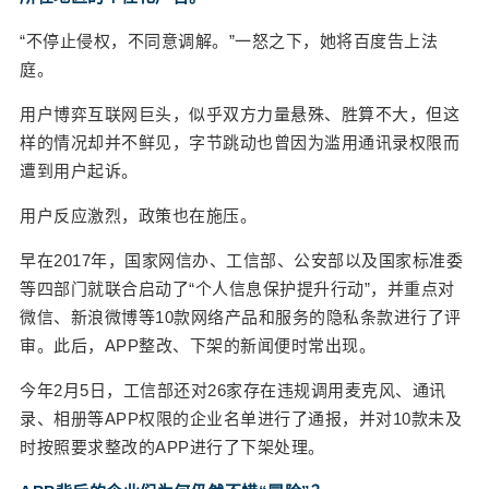
件，案件的主角之一考拉征信自2015年3月以来，
非法提供查询返照9800余万次，非法获利3800余万
“不停止侵权，不同意调解。”一怒之下，她将百度告上法
元。 考拉征信的违规，除了涉嫌从上游公司获得接
庭。
口后违规将查询接口出卖，另一大原因就是非法缓
存个人信息，供下游公司查询牟利，造成了用户个
用户博弈互联网巨头，似乎双方力量悬殊、胜算不大，但这
人信息的泄露。 更多的APP虽然没有走到这一步，
样的情况却并不鲜见，字节跳动也曾因为滥用通讯录权限而
但面对“数据=金钱”的诱惑，对权限的滥用、僭越已
遭到用户起诉。
成常态。 甚至有人还专门做起了利用定位信息牟
用户反应激烈，政策也在施压。
利的生意。 有媒体报道，买家在网上购入一款名为
“观察者”的APP后，首先在自己手机上安装，然后再
早在2017年，国家网信办、工信部、公安部以及国家标准委
将“隐藏版”APP——可在被控端不显示图标，安装到
等四部门就联合启动了“个人信息保护提升行动”，并重点对
被监控者手机上。只要在安装的时候，打开该APP
微信、新浪微博等10款网络产品和服务的隐私条款进行了评
的定位、授权读取文件等权限，监控者就能实现远
审。此后，APP整改、下架的新闻便时常出现。
程监控。 除了“观察者”，该软件的开发者还开发了
另外几款具有相似功能的APP，功能包括远程定
今年2月5日，工信部还对26家存在违规调用麦克风、通讯
位、远程读写文件，乃至控制相机。其中一款AP
录、相册等APP权限的企业名单进行了通报，并对10款未及
P，甚至还能成功避开微信的安全防护，获取被监控
时按照要求整改的APP进行了下架处理。
者的聊天记录。 直接贩卖隐私的生意过于张扬，