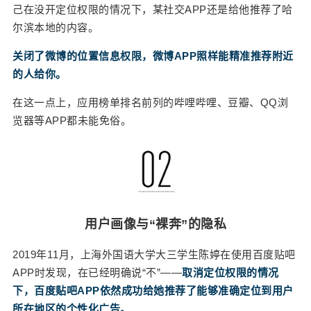
再结合用户社交关系网络、手机使用轨迹等其他隐
己在没开定位权限的情况下，某社交APP还是给他推荐了哈
私信息，对于一个APP来说，推荐一家附近你可能
尔滨本地的内容。
会去的餐厅，或是一件你可能中意的物品，还有什
么难度？ 背靠灰产，泄露难防 除了为企业完善用户
关闭了微博的位置信息权限，微博APP照样能精准推荐附近
画像进行精准营销，用户的个人信息本身，其实也
的人给你。
是一笔能够流通、贩卖的“资产”。 2018年8月，中
在这一点上，应用榜单排名前列的哔哩哔哩、豆瓣、QQ浏
国消费者协会曾发布《APP个人信息泄露情况调查
览器等APP都未能免俗。
报告》，报告显示，当消费者个人信息泄露后，遭
遇推销电话和短信骚扰的比例超过8成，还出现了个
人账户密码被盗的问题。 罪魁祸首就是个人信息背
后的灰色产业。 如今，个人信息买卖早已形成一条
规模庞大、分工明细的产业链。在这条产业链中，
个人信息明码标价，使得链条的上、中、下游能够
用户画像与“裸奔”的隐私
形成完整的交易、变现闭环。上游采集到数据后，
中游环节对其进行处理和加工，随后再以交换或者
2019年11月，上海外国语大学大三学生陈婷在使用百度贴吧
买卖等方式形成规模化市场，最后造成的结果就是
APP时发现，在已经明确说“不”——
取消定位权限的情况
常见的电话诈骗、恶意营销等。 2018年4月，江苏
下，百度贴吧APP依然成功给她推荐了能够准确定位到用户
淮安警方曾破获一起非法贩卖个人信息的犯罪案
所在地区的个性化广告。