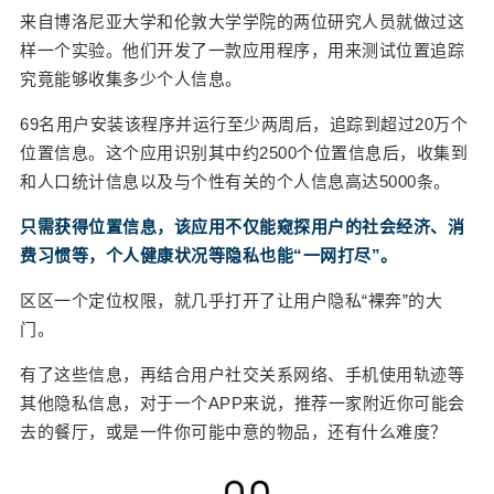
于究竟是哪些公司，在什么情况下需要共享哪些信
来自博洛尼亚大学和伦敦大学学院的两位研究人员就做过这
息，又如何使用……很多APP都缺乏足够详细的交
给鹰视界打赏
样一个实验。他们开发了一款应用程序，用来测试位置追踪
代。 此外，那些条款看似专业、靠谱，但实际上却
究竟能够收集多少个人信息。
摆出的是一副拒人千里的架势，用户实际上很少会
付费内容
2
5
10
元
元
元
去查看。这就造成了APP和用户双方，处于信息严
69名用户安装该程序并运行至少两周后，追踪到超过20万个
重不对称的状况。用户很难防范个人隐私泄露，甚
位置信息。这个应用识别其中约2500个位置信息后，收集到
20
50
自定义
元
元
至自始至终都不明就里。 结语 用户蒙在鼓里，而
和人口统计信息以及与个性有关的个人信息高达5000条。
企业们还在层层加码。为了名正言顺地获取用户权
限，有些APP甚至不惜加入一些鸡肋功能滥竽充
只需获得位置信息，该应用不仅能窥探用户的社会经济、消
¥
6位以上
数。 比如，打开如今的WiFi万能钥匙APP，你不仅
费习惯等，个人健康状况等隐私也能“一网打尽”。
能用它来链接WiFi，闲暇之余浏览包括图文和视频
区区一个定位权限，就几乎打开了让用户隐私“裸奔”的大
6位以上
在内的信息流内容，甚至还能在工具箱内找到一个
门。
“检测摄像头”的功能。 总之，不管用户是不是真的
有需要，“全家桶”先安排上再说。 “这个就是功能和
有了这些信息，再结合用户社交关系网络、手机使用轨迹等
实际需求不匹配，我们常说的伪需求。”陈洁说，“不
其他隐私信息，对于一个APP来说，推荐一家附近你可能会
授权很多功能不让用，会通过各种渠道让你打开权
立刻支付
忘记密码？
找回
去的餐厅，或是一件你可能中意的物品，还有什么难度？
限。” 结果就是，为了自己的小算盘，企业拿了许多
对产品迭代并没有实质性帮助的数据。而一旦涉及
立刻支付