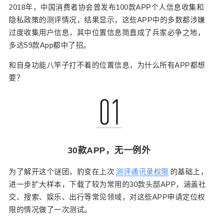
2018年，中国消费者协会曾发布100款APP个人信息收集和
正确的选择通常只有一个，一旦选择“不同意”，APP
将很可能拒绝服务。 在番茄免费小说给出的“个人信
隐私政策的测评情况，结果显示，这些APP中的多数都涉嫌
息保护指引”界面，可以看到，APP申请的权限不仅
过度收集用户信息，其中位置信息简直成了兵家必争之地，
包括“收集、使用设备标识信息”、相册（储存）权
多达59款App都中了招。
限、电话权限等，还明确包括了位置权限。 关于申
和自身功能八竿子打不着的位置信息，为什么所有APP都想
请位置权限的理由，番茄免费小说给出的说法是“用
要？
于丰富推信息推荐维度”，并且进一步解释，“城市位
置无需使用位置权限，仅通过IP地址确定城市及相
关信息，不会收集精确位置信息。” 但事实好像并非
如此。 查询番茄免费小说APP的所有权限可以发
现，在关于手机的“位置信息”的权限下面，该APP申
请的权限不仅包括“访问大致位置信息”，同时也包括
30款APP，无一例外
了“访问确切位置信息”——这一点，在此次测试的3
0款APP中，同样无一例外。 用户只是单纯想看个
为了解开这个谜团，豹变在上次
测评通讯录权限
的基础上，
网络小说而已，难道还非得推荐同城作家的作品不
进一步扩大样本，下载了较为常用的30款头部APP，涵盖社
成？喜马拉雅还真的就借了这个幌子。 “获取您所在
交、搜索、娱乐、出行等常见领域，对这些APP申请定位权
地附近的资讯和所在地相关音视频内容和相关电影
限的情况做了一次测试。
周边观影场所推荐、经常访问地周边的点餐和其他