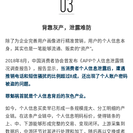
到隐私问题，只要及时在隐私条款中规避责任，企
业就能甩锅给用户。 作为隐私信息泄露的源头，AP
P对于数据归属、权限范围的界定等诸多问题都还有
待商榷。 遏制灰产，防范泄露，一方面需要持续细
背靠灰产，泄露
难防
化相关法律法规，加强对企业的动态监管；另一方
面，如今各大手机品牌都有各自的应用市场，在上
除了为企业完善用户画像进行精准营销，用户的个人信息本
游就提高对APP的准入门槛或许也是行之有效的方
身，其实也是一笔能够流通、贩卖的“资产”。
法。 毕竟，隐私是每个人的基本权力，什么可以分
2018年8月，中国消费者协会曾发布《APP个人信息泄露情
享，应该由你做主。 0 收藏
况调查报告》，报告显示，
当消费者个人信息泄露后，遭遇
推销电话和短信骚扰的比例超过8成，还出现了个人账户密码
被盗的问题。
罪魁祸首就是个人信息背后的灰色产业。
如今，个人信息买卖早已形成一条规模庞大、分工明细的产
业链。在这条产业链中，个人信息明码标价，使得链条的
上、中、下游能够形成完整的交易、变现闭环。上游采集到
数据后，中游环节对其进行处理和加工，随后再以交换或者