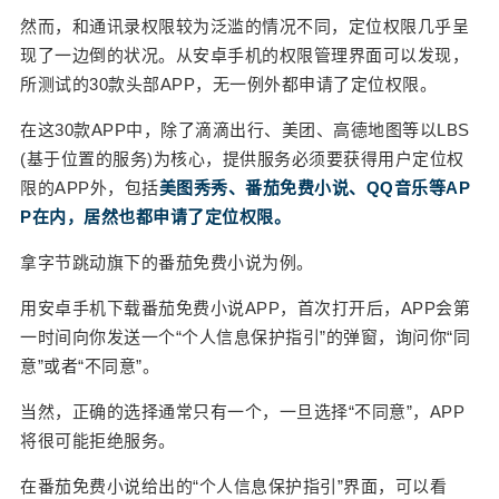
本地生活服务推荐信息。”隐私政策中，真正透露出
然而，和通讯录权限较为泛滥的情况不同，定位权限几乎呈
喜马拉雅心思的，是这句话的后半句——为本地生
现了一边倒的状况。从安卓手机的权限管理界面可以发现，
活广告所必要的位置信息服务。 类似的还有知乎。
所测试的30款头部APP，无一例外都申请了定位权限。
下载知乎APP，首次打开就会看到一个“欢迎”界面，
在这30款APP中，除了滴滴出行、美团、高德地图等以LBS
进入“个人信息保护指引”，在关于“位置功能”的解释
中，知乎是这样说的： “当您开启与位置有关的功
(基于位置的服务)为核心，提供服务必须要获得用户定位权
能，例如发布带有位置信息的内容，我们在您开启
限的APP外，包括
美图秀秀、番茄免费小说、QQ音乐等AP
设备定位权限后将获取设备的位置信息。为向您推
P在内，居然也都申请了定位权限。
送与您所在位置相关的内容，我们在您开启设备位
拿字节跳动旗下的番茄免费小说为例。
置权限时会收集设备的精确定位信息。” 简单来说，
就是知乎APP之所以需要定位权限，一是方便你发
用安卓手机下载番茄免费小说APP，首次打开后，APP会第
送带有定位信息的内容；二是可以将和位置有关的
一时间向你发送一个“个人信息保护指引”的弹窗，询问你“同
信息流内容推荐给你。 这样的解释听起来还算合
意”或者“不同意”。
理，但问题在于这段解释的后面一句：“如您不同意
开启设备位置权限，我们也可能根据您的设备 IP 地
当然，正确的选择通常只有一个，一旦选择“不同意”，APP
址向您提供相关内容。” 也就是说，不管你同不同
将很可能拒绝服务。
意，你的位置信息，知乎都要定了。 百度网盘的权
在番茄免费小说给出的“个人信息保护指引”界面，可以看
限申请还要过分，不仅包括了“确切位置信息”，还多