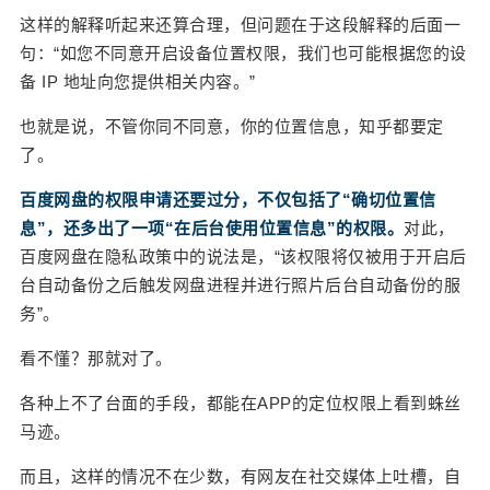
这样的解释听起来还算合理，但问题在于这段解释的后面一
例，APP掌握了用户的定位信息，知道的可远不只
是简单的地理位置那么简单。 对一个定位信息泄露
句：“如您不同意开启设备位置权限，我们也可能根据您的设
的用户来说，他白天停留的地方，很有可能就是他
备 IP 地址向您提供相关内容。”
的工作单位；晚上停留的地方，可能就是住所；连
也就是说，不管你同不同意，你的位置信息，知乎都要定
接两个场景的路线，可能会了解他通勤的必经之
了。
路；而有了工作单位和日常停驻地点等信息，还能
进一步推测用户的经济状况和消费喜好。 来自博洛
百度网盘的权限申请还要过分，不仅包括了“确切位置信
尼亚大学和伦敦大学学院的两位研究人员就做过这
息”，还多出了一项“在后台使用位置信息”的权限。
对此，
样一个实验。他们开发了一款应用程序，用来测试
百度网盘在隐私政策中的说法是，“该权限将仅被用于开启后
位置追踪究竟能够收集多少个人信息。 69名用户安
台自动备份之后触发网盘进程并进行照片后台自动备份的服
装该程序并运行至少两周后，追踪到超过20万个位
务”。
置信息。这个应用识别其中约2500个位置信息后，
收集到和人口统计信息以及与个性有关的个人信息
看不懂？那就对了。
高达5000条。 只需获得位置信息，该应用不仅能窥
各种上不了台面的手段，都能在APP的定位权限上看到蛛丝
探用户的社会经济、消费习惯等，个人健康状况等
马迹。
隐私也能“一网打尽”。 区区一个定位权限，就几乎
打开了让用户隐私“裸奔”的大门。 有了这些信息，
而且，这样的情况不在少数，有网友在社交媒体上吐槽，自