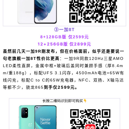
足，但也因为上了120Hz高刷柔性屏从而取舍少了6
5W闪充，对于有快充需求的用户来说，u1s1还是上
代realme真我Q2 Pro更具吸引力，至今仍是最便宜
的65W闪充机型，天玑800U在同价位性能也表现不
③一加8T
错，8+128GB素皮版本到手价仅1299元，8+256G
8+128GB版 仅
2599元
B到手价1499元。 降噪耳机篇 ①三星Galaxy Bu
12+256GB版 仅
2899元
ds Live：621元 耳塞式造型，虽然官方表示支持主
虽然前几天一加9R刚发布，但在价格面前，似乎还是要说一
动降噪，但实际体验降噪程度偏低，也因此入耳后
句老旗舰一加8T性价比更高
：一加9R同款120Hz三星AMO
压迫感也会少一些，最重要的是颜值即正义，特别
LED柔性直屏，金属中框+玻璃后盖同时兼顾手感（厚8.4m
是迷雾金配色，且佩戴舒适感更强，侧躺也不会压
m/重188g），标配UFS 3.1闪存，4500mAh电池+65W有
耳朵，相对更舒服，音质也不错，适合不习惯或者
线闪充，标配C to C的65W充电器，NFC、双扬、X轴马达
不喜欢入耳式降噪耳机的用户。 如果想要降噪更
到手仅2599元。
等都不少，骁龙865
强，Buds Pro其实也不错，百亿补贴价906元，相
对来说还是Buds Live性价比更高。更推荐安卓用户
搭配使用。 ②OPPO Enco X：625元起 入耳式降噪
无线耳机，降噪和音质在同价位段均表现不错，丹
拿音响联合调教，支持LHDC和蓝牙5.2，主动降
噪，提供不开启、强降噪、弱降噪、通透4个模式，