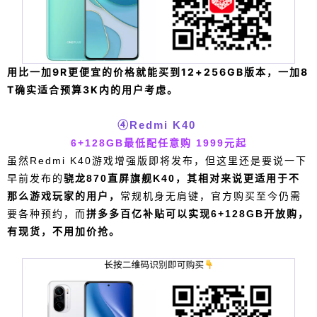
并支持无线充电，开盖即连，拼多多百亿补贴价625
元即可入手夜曲配色。 更推荐安卓用户搭配使用，
非OPPO手机可下载欢律App进行协同。 ③Bose 7
00：1300元 头戴式降噪耳机，头戴式看体积就知道
用比一加9R更便宜的价格就能买到12+256GB版本，一加8
降噪威力更强，App直接调节多档消噪程度，iOS和
T确实适合预算3K内的用户考虑。
安卓用户均可很好地使用，适宜喜欢头戴式耳机的
用户考虑入手。 最后就是每次大家都会问的：，拼
④Redmi K40
多多到底靠不靠谱？敲黑板，认准拼多多百亿补
6+128GB最低配任意购 1999元起
贴：拼多多100%正品承诺，承诺假一赔十。小编曾
虽然Redmi K40游戏增强版即将发布，但这里还是要说一下
在百亿补贴自购了一台12 Pro Max，国行带发票，
早前发布的
骁龙870直屏旗舰K40，其相对来说更适用于不
目前使用没有任何问题。 0 收藏
那么游戏玩家的用户，
常规机身无肩键，官方购买至今仍需
要各种预约，而
拼多多百亿补贴可以实现6+128GB开放购，
有现货，不用加价抢。