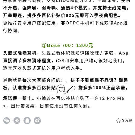
丹拿音响联合调教，支持LHDC和蓝牙5.2，主动降噪，
提供
不开启、强降噪、弱降噪、通透4个模式，并支持无线充电，
开盖即连，拼多多百亿补贴价625元即可入手夜曲配色。
更推荐安卓用户搭配使用，非OPPO手机可下载欢律App进
行协同。
③Bose 700：1300元
头戴式降噪耳机
，头戴式看体积就知道降噪威力更强，
App
直接调节多档消噪程度，
iOS和安卓用户均可很好地使用，
适宜喜欢头戴式耳机的用户考虑入手。
最后就是每次大家都会问的：，
拼多多到底靠不靠谱？敲黑
板，认准拼多多百亿补贴
：拼多多100%正品承诺，
小编曾在百亿补贴自购了一台12 Pro Ma
承诺假一赔十。
x，国行带发票，
目前使用没有任何问题。
0
收藏