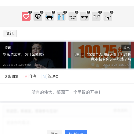
0
0
0
0
0
0
0
0
资讯
资讯
资讯
罗永浩带货，为什么能成？
【生活】2020年人均每天看手机时长
意外 快看你过平均线了吗
2021-4-25 13:36:00
2021-4-25 14:12:00
0 条回复
A
作者
M
管理员
所有的伟大，都源于一个勇敢的开始！
修改资料
欢迎您，新朋友，感谢参与互动！