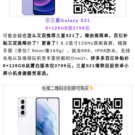
选。 ③一加8T 8+128GB版 仅2599元 12+256GB
版 仅2899元 虽然前几天一加9R刚发布，但在价格
面前，似乎还是要说一句老旗舰一加8T性价比更
②三星Galaxy S21
高：一加9R同款120Hz三星AMOLED柔性直屏，金
8+128GB仅
3799元
属中框+玻璃后盖同时兼顾手感（厚8.4mm/重188
可能会疑惑
怎么又双推荐三星S21了，理由很简单，百亿补
g），标配UFS 3.1闪存，4500mAh电池+65W有线
贴又双叒降价了！更香了！
6.2英寸120Hz高刷直屏、精致
闪充，标配C to C的65W充电器，NFC、双扬、X轴
手感（厚仅7.9mm/重169g）、骁龙88
8、IP68防水、无线
马达等都不少，骁龙865到手仅2599元。 用比一
充电以及值得玩机党丰富挖掘的OneUI，
拼多多
百亿补贴价
加9R更便宜的价格就能买到12+256GB版本，一加8
8+128GB丝雾白版本仅3799元，三星S21堪称目前安卓小
T确实适合预算3K内的用户考虑。 ④Redmi K40
屏小机身旗舰党首选。
6+128GB最低配任意购 1999元起 虽然Redmi K40
游戏增强版即将发布，但这里还是要说一下早前发
布的骁龙870直屏旗舰K40，其相对来说更适用于不
那么游戏玩家的用户，常规机身无肩键，官方购买
至今仍需要各种预约，而拼多多百亿补贴可以实现6
+128GB开放购，有现货，不用加价抢。 ⑤ realm
e真我Q2 Pro 8+128GB仅1299元 前两天发布的real
meQ3系列升级主要是屏幕和性能，诚然性价比十