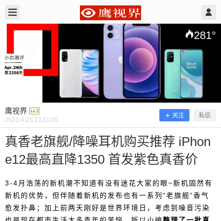
2021/4/25
鹰视界 @ 鹰视界
281
°
鹰视界
关注
私信
2021-4-25 13:51:00
真香老旗舰/降噪耳机购买推荐 iPhon
e12最高直降1350 首发紫色真香价
真香老旗舰/降噪耳机购买推荐 iPhone
12最高直降1350 首发紫色真香价
3-4月浩荡的新机潮不知道有没有迷花大家的眼~新机固然有
新机的优势，但伴随着新机的发布也有一系列“老旗舰”香气
愈发扑鼻；加上前两天刚好是世界环境日，考虑到噪音污染
3-4月浩荡的新机潮不知道有没有迷花大家的眼~新
也是现在都市生活大多青年的苦恼，所以小编
整理了一批真