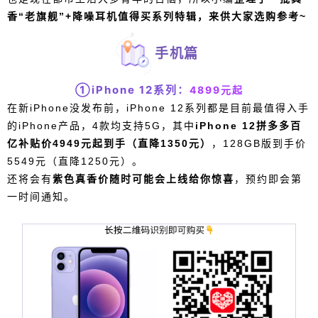
机固然有新机的优势，但伴随着新机的发布也有一
香“老旗舰”+降噪耳机值得买系列特辑，来供大家选购参考~
系列“老旗舰”香气愈发扑鼻；加上前两天刚好是世界
环境日，考虑到噪音污染也是现在都市生活大多青
手机篇
年的苦恼，所以小编整理了一批真香“老旗舰”+降噪
耳机值得买系列特辑，来供大家选购参考~ 手机篇
①iPhone 12系列：
4899元起
①iPhone 12系列：4899元起 在新iPhone没发布
在新iPhone没发布前，iPhone 12系列都是目前最值得入手
前，iPhone 12系列都是目前最值得入手的iPhone产
扫描二维码继续阅读
的iPhone产品，4款均支持5G，其中
iPhone 12拼多多百
品，4款均支持5G，其中iPhone 12拼多多百亿补贴
亿补贴价4949元起到手（直降1350元）
，128GB版到手价
价4949元起到手（直降1350元），128GB版到手价
5549元（直降1250元）。
5549元（直降1250元）。 还将会有紫色真香价随
还将会有
紫色真香价随时可能会上线给你惊喜
，预约即会第
时可能会上线给你惊喜，预约即会第一时间通知。
一时间通知。
②三星Galaxy S21 8+128GB仅3799元 可能会疑惑
怎么又双推荐三星S21了，理由很简单，百亿补贴
又双叒降价了！更香了！6.2英寸120Hz高刷直屏、
精致手感（厚仅7.9mm/重169g）、骁龙888、IP68
防水、无线充电以及值得玩机党丰富挖掘的OneU
I，拼多多百亿补贴价8+128GB丝雾白版本仅3799
元，三星S21堪称目前安卓小屏小机身旗舰党首