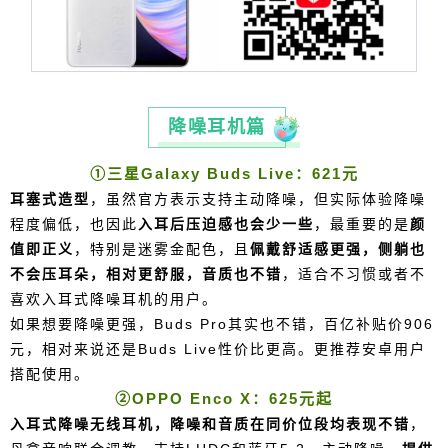
6位以上
立刻支付
降噪耳机篇
忘记密码？
找回
①三星Galaxy Buds Live：621元
立刻支付
耳塞式造型
，虽然官方表示支持主动降噪，但实际体验降噪
压迫感也会少一些
，最重要的是
程度偏低，也因此
入耳后
颜
值即正义
，特别是迷雾金配色，且
佩戴舒适感更强，侧躺也
音质也不错
，
不会压耳朵，相对更舒服，
适合不习惯或者不
喜欢入耳式降噪耳机的用户。
如果想要降噪更强，Buds Pro其实也不错，百亿补贴价906
元，相对来说还是Buds Live性价比更高。
更推荐安卓用户
搭配使用。
②OPPO Enco X：625元起
入耳式降噪无线耳机，
降噪和音质在同价位段均表现不错
，