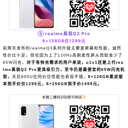
⑤
realme真我Q2 Pro
8+128GB仅
1299元
前两天发布的realmeQ3系列升级主要是屏幕和性能，诚然
性价比十足，但也因为上了120Hz高刷柔性屏从而取舍少了
65W闪充，
对于有快充需求的用户来说，u1s1还是上代rea
给鹰视界打赏
lme真我Q2 Pro更具吸引力，至今仍是
最便宜的65W闪充机
型，
天玑800U在同价位性能也表现不错，
8+128GB素皮版
付费内容
2
5
10
元
元
元
本到手价仅1299元，8+256GB到手价1499元。
20
50
自定义
元
元
¥
6位以上