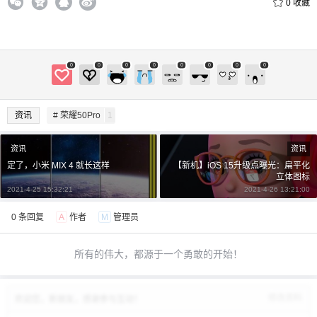
0
收藏
立刻支付
0
0
0
0
0
0
0
0
资讯
# 荣耀50Pro
1
资讯
资讯
定了，小米 MIX 4 就长这样
【新机】iOS 15升级点曝光：扁平化
立体图标
2021-4-25 15:32:21
2021-4-26 13:21:00
0 条回复
A
作者
M
管理员
所有的伟大，都源于一个勇敢的开始！
修改资料
欢迎您，新朋友，感谢参与互动！