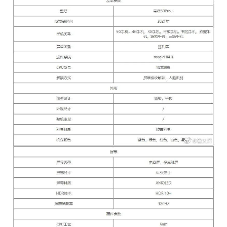
而近日网上流传出一份据称是荣耀 50 Pro+ 的配置
表。 这份配置表显示，荣耀 50 Pro+ 将采用挖孔
屏设计，屏幕为 6.79 英寸、120Hz 刷新率的 AMO
LED 屏（分辨率未标注），搭载高通旗舰级 SoC
骁龙 888、LPDDR5 内存、UFS 3.1 闪存，内置 44
00mAh 电池，支持 66W 有线快充及 50W 无线快
充； 相机方面后置 5000 万像素主摄、1300 万像素
扫描二维码继续阅读
超广角、800 万像素长焦以及一颗 TOF 摄像头，另
外从前置 3200 万+800 万的配置看前面板仍将是双
挖孔设计。 此前荣耀方面已经表示，高通、联发科
等供应商已经恢复供货，因此拿下骁龙 888 应该不
在话下，66W+50W 的充电组合此前也已在 V40 上
采用过，配置表中所写的这套应该说算是今年旗舰
当中中上水准的配置。 网上流传的一份设计图则显
示，荣耀 50 或采用与传闻中华为 P50 系列类似的
摄像头模组设计。 目前荣耀并未官宣有关荣耀 50
系列的任何消息，根据此前流传出的一份路线图，
荣耀售价 2500 到 4000 元的中高端新机会在 5 月底