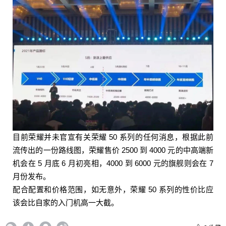
给鹰视界打赏
付费内容
2
5
10
元
元
元
20
50
自定义
元
元
¥
6位以上
目前荣耀并未官宣有关荣耀 50 系列的任何消息，根据此前
流传出的一份路线图，荣耀售价 2500 到 4000 元的中高端新
6位以上
机会在 5 月底 6 月初亮相，4000 到 6000 元的旗舰则会在 7
月份发布。
配合配置和价格范围，如无意外，荣耀 50 系列的性价比应
该会比自家的入门机高一大截。
立刻支付
忘记密码？
找回