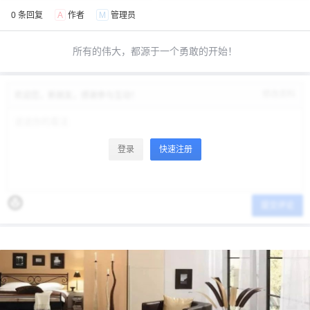
0 条回复
A
作者
M
管理员
¥
6位以上
所有的伟大，都源于一个勇敢的开始！
6位以上
修改资料
欢迎您，新朋友，感谢参与互动！
登录
快速注册
立刻支付
忘记密码？
找回
立刻支付
提交评论