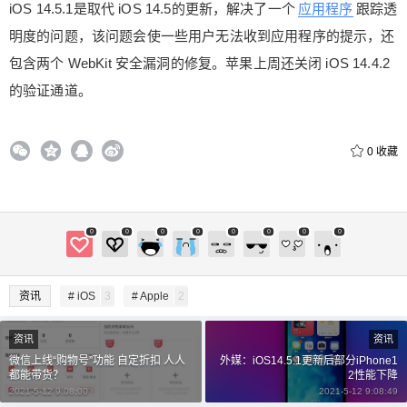
iOS 14.5.1是取代 iOS 14.5的更新，解决了一个
应用程序
跟踪透
明度的问题，该问题会使一些用户无法收到应用程序的提示，还
包含两个 WebKit 安全漏洞的修复。苹果上周还关闭 iOS 14.4.2
的验证通道。
0
收藏
0
0
0
0
0
0
0
0
资讯
# iOS
3
# Apple
2
给鹰视界打赏
资讯
资讯
付费内容
2
5
10
元
元
元
微信上线“购物号”功能 自定折扣 人人
外媒：iOS14.5.1更新后部分iPhone1
都能带货？
2性能下降
2021-5-12 9:08:00
2021-5-12 9:08:49
20
50
自定义
元
元