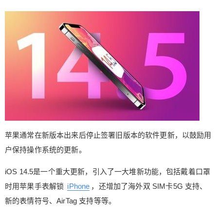
统验证通道，意味着如果你已经安装了 iOS 14.5.
1，就不能再降级到 iOS 14.5。 苹果通常在新版本
出来后停止签署旧版本的软件更新，以鼓励用户保
持操作系统的更新。 iOS 14.5是一个重大更新，引
入了一大堆新功能，包括戴着口罩时用苹果手表解
锁 iPhone，还增加了海外双 SIM卡5G 支持、新的
表情符号、AirTag 支持等等。 iOS 14.5.1是取代 iO
扫描二维码继续阅读
S 14.5的更新，解决了一个应用程序跟踪透明度的
问题，该问题会使一些用户无法收到应用程序的提
示，还包含两个 WebKit 安全漏洞的修复。苹果上
周还关闭 iOS 14.4.2的验证通道。 0 收藏
苹果通常在新版本出来后停止签署旧版本的软件更新，以鼓励用
户保持操作系统的更新。
iOS 14.5是一个重大更新，引入了一大堆新功能，包括戴着口罩
时用苹果手表解锁
iPhone
，还增加了海外双 SIM卡5G 支持、
新的表情符号、AirTag 支持等等。