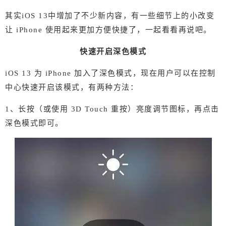
人惆怅更不更新，更新了的人已经在体验新系统，
其实iOS 13中增加了不少新内容，有一些细节上的小改变
惆怅的人还在等别人说新系统好不好…… 其实iOS
让 iPhone 使用起来更加方便快捷了，一起看看再说吧。
13中增加了不少新内容，有一些细节上的小改变让 i
Phone 使用起来更加方便快捷了，一起看看再说
快速开启深色模式
吧。 快速开启深色模式 iOS 13 为 iPhone 加入了深
色模式，现在用户可以在控制中心快速开启该模
iOS 13 为 iPhone 加入了深色模式，现在用户可以在控制
式，有两种方法： 1、长按（或使用 3D Touch 重
扫描二维码继续阅读
中心快速开启该模式，有两种方法：
按）亮度调节图标，再点击深色模式即可。 2、将
“深色模式”快捷图标加入控制中心： 依次点击“设
1、长按（或使用 3D Touch 重按）亮度调节图标，再点击
置”-“控制中心”-“自定控制”，点击“深色模式”旁边的
深色模式即可。
绿色+号，即可将该图标添加至控制中心。 然后从
控制中心直接点击图标即可切换深色模式。 长按图
标开启隐藏界面 在 iOS 13 中，打开控制中心后，
长按（或重按）图标可以快速开启更多功能和设
置： 例如长按“无线局域网”图标，即可查看当前可
连接的所有 Wi-Fi；长按“蓝牙”图标，查看连接的设
备；长按隔空投送功能，可选择仅接收来自联系人
分享的内容等等。 调整小组件快捷指令位置 在 iOS