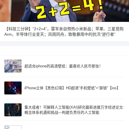
【科技三分钟】“2+2=4”，雷军亲自预热小米新品；苹果、三星竞购
Arm，半导体行业变天；风雨同舟，致敬暴雨中的抗汛“逆行者”
超适合iphone的高清壁纸：最喜欢人民币那张！
iPhone立体【黑色幻境】HD超清“手机壁纸”+“屏锁”【ios】
集大成者！可解释人工智能(XAI)研究最新进展万字综述论文:
概念体系机遇和挑战—构建负责任的人工智能