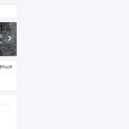
机
翁
50
倨引山洪
改资料