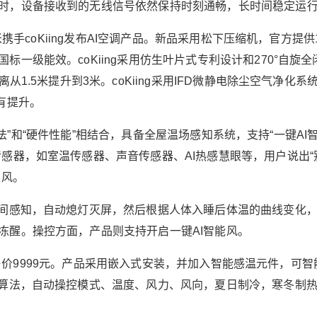
时，设备接收到的无线信号依然保持时刻通畅，长时间稳定运
20
50
自定义
元
元
米携手coKiing发布AI空调产品。新品采用松下压缩机，官方提供
¥
一级能效。coKiing采用仿生叶片式专利设计和270°自旋全
云米发布高速5G CPE 智能空
6位以上
从1.5米提升到3米。coKiing采用IFD微静电除尘空气净化系
调品牌coKiing同步发布
有提升。
6位以上
软件算法”和“硬件性能”相结合，具备全屋温场感知系统，支持“一键AI
爱酷网10月21日消息，云米携手AI科技家电品牌c
感器，如室温传感器、声音传感器、AI热感慧眼等，用户说出“
oKiing，发布了VIoT 5G CPE(Customer Premise
柔风。
立刻支付
忘记密码？
找回
Equipment，客户终端设备)，是首款混合网络5G
CPE，主打家庭IoT连接，可实现5G信号全屋场
时间感知，自动熄灯灭屏，然后根据人体入睡后体温的曲线变化
立刻支付
景全覆盖，更重要的是，VIoT 5G CPE下行速率
冻醒。操控方面，产品则支持开启一键AI智能风。
理论值高达3.4Gbps,支持256+设备同时接入，可
实现全屋家电互联互通。 VIoT 5G CPE采用高通
wn，售价9999元。产品采用嵌入式安装，并加入智能感温元件，可智
SDX55 5G芯片和高通WIFI6芯片，该芯片实现了
扫描二维码继续阅读
控算法，自动操控模式、温度、风力、风向，夏日制冷，寒冬制
5G CPE上的WiFi6应用，3066Mbps峰值下载速
度，可发挥5G最大潜力，远超HUAWEI 1167Mbp