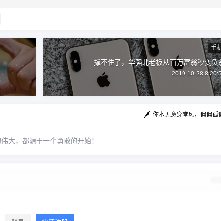
5G或者有线宽带混合组网，此外，One Touch一
键自动组网，可一键搞定多设备联网，支持连接2
56+IoT物联网智能设备同时能够保证当局域网内
设备过多时，设备接收到的无线信号依然保持时
手
刻通畅，长时间稳定运行。 此外，高端AI空调品
撑不住了，华强北老板从百万富翁秒变负
牌coKiing同步发布，云米携手coKiing发布AI空调
2019-10-28 8:20:
产品。新品采用松下压缩机，官方提供10年保修
期，产品采用全直流变频等技术，支持新国标一
级能效。coKiing采用仿生叶片式专利设计和270°
你本无意穿堂风，偏偏孤
自旋全闭合运动导风板，将风损70%下降到3
0%，送风距离从1.5米提升到3米。coKiing采用IF
的伟大，都源于一个勇敢的开始！
D微静电除尘空气净化系统，相比传统的HEPA，
在吸附效率、噪音等方面均有提升。 AI科技方
面，coKiing AI变频空调通过“软件算法”和“硬件性
修
能”相结合，具备全屋温场感知系统，支持“一键AI
智慧风”核心科技领先行业。产品机体内植入多种
传感器，如室温传感器、声音传感器、AI热感慧
眼等，用户说出“别吹我”，AI空调即可自动调整风