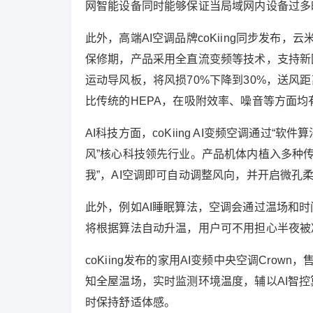
网智能设备同时能够保证当局域网内设备过多
此外，高端AI空调品牌coKiing同步发布，云
保修期，产品采用全直流变频等技术，支持新国标
运动导风板，将风损70%下降到30%，送风距离
比传统的HEPA，在吸附效率、噪音等方面均
AI科技方面，coKiing AI变频空调通过“
风”核心科技领先行业。产品机体内植入多种传
我”，AI空调即可自动调整风向，并开启微孔
此外，例如AI睡眠算法，空调会通过温场和
将根据算法自动升温，用户可不用担心半夜被
coKiing发布的家用AI变频中央空调Cro
知全屋温场，实时监测环境温度，辅以AI智
时保持舒适体感。