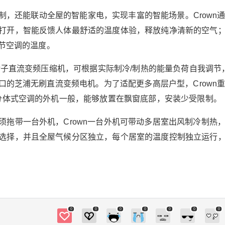
s。除此之外，VIoT 5G CPE还支持5G和4G全网
控制，还能联动全屋的智能家电，实现丰富的智能场景。Crown通
通全频段，稳定不易掉线，NSA/SA两种组网模式
打开，智能反馈人体最舒适的温度体验，释放纯净清新的空气
可以自由切换转化信号，不受当地运营商限制，
有效保证网络高速、流畅。 经实际测试，VIoT 5
调节空调的温度。
G CPE的5G下行速率理论值高达3.4Gbps，远超
双转子直流变频压缩机，可根据实际制冷/制热的能量负荷自我调节
HUAWEI 2.33Gbps，观看4K视频零卡顿，1秒即
可下载一部超清电影。 据悉，网络信号的质量与
进口的芝浦无刷直流变频电机。为了适配更多高层户型，Crown
天线息息相关，VIoT 5G CPE拥有创新四维全向5
像分体式空调的外机一般，能够放置在飘窗底部，安装少受限制。
G天线模组设计，超HUAWEI 两维，因此WIFI覆
盖面也大幅增强，带来更好的5G信号接收能力，
须拖带一台外机，Crown一台外机可带动多居室出风制冷制热
外加WIFI 4×4 MIMO天线、6颗WiFi信号放大器等
选择，并且全屋气候分区独立，每个居室的温度控制独立运行
强悍硬件，VIoT 5G CPE能够全方位接收5G信号
转化为WiFi信号，可做到WIFI信号的全屋场景全
覆盖。 目前的家庭IoT网络架构基本由WiFi、蓝
牙、ZigBee等多个协议、多个网络终端组成，拥
有不同的接发信号终端，设备与设备之间的云端
相连运算和响应速度受限，无法真正高效实现全
0
0
0
0
0
0
0
屋智能家电的互联互通。VIoT 5G CPE支持4G、