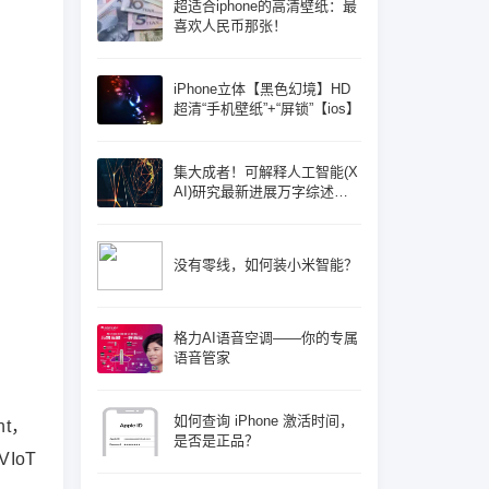
超适合iphone的高清壁纸：最
喜欢人民币那张！
iPhone立体【黑色幻境】HD
超清“手机壁纸”+“屏锁”【ios】
集大成者！可解释人工智能(X
AI)研究最新进展万字综述论
文: 概念体系机遇和挑战—构
建负责任的人工智能
没有零线，如何装小米智能？
格力AI语音空调——你的专属
语音管家
如何查询 iPhone 激活时间，
nt，
是否是正品？
IoT