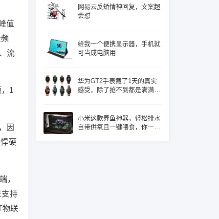
网易云反矫情神回复，文案超
会怼
s峰值
全频
给我一个便携显示器，手机就
、流
可当成电脑用
华为GT2手表戴了1天的真实
顿，1
感受，除了抢不到都是满满的
优点！
小米这款养鱼神器，轻松排水
维，因
自带供氧且一键喂食，你一定
心动了吧
强悍硬
终端，
E支持
T物联