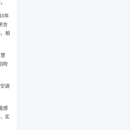
行。
10年
闭合
统，相
智慧
别吹
，空调
能感
热，实