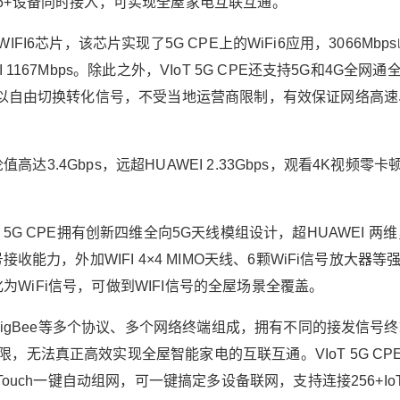
持256+设备同时接入，可实现全屋家电互联互通。
通WIFI6芯片，该芯片实现了5G CPE上的WiFi6应用，3066Mbp
167Mbps。除此之外，VIoT 5G CPE还支持5G和4G全网通
可以自由切换转化信号，不受当地运营商限制，有效保证网络高速
值高达3.4Gbps，远超HUAWEI 2.33Gbps，观看4K视频零卡
5G CPE拥有创新四维全向5G天线模组设计，超HUAWEI 两
2019/10/26
鹰视界 @ 鹰视界
收能力，外加WIFI 4×4 MIMO天线、6颗WiFi信号放大器等
转化为WiFi信号，可做到WIFI信号的全屋场景全覆盖。
给鹰视界打赏
、ZigBee等多个协议、多个网络终端组成，拥有不同的接发信号
无法真正高效实现全屋智能家电的互联互通。VIoT 5G CP
付费内容
2
5
10
元
元
元
Touch一键自动组网，可一键搞定多设备联网，支持连接256+Io