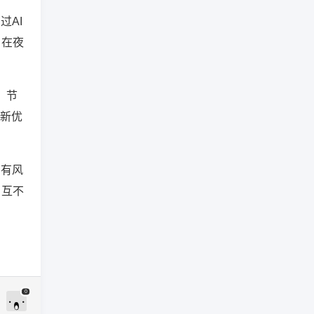
过AI
；在夜
，节
重新优
，有风
，互不
0