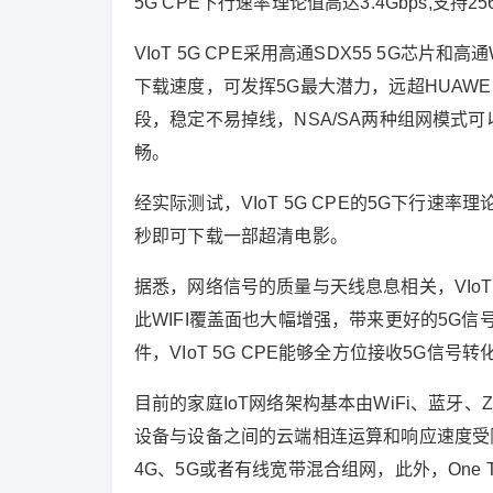
5G CPE下行速率理论值高达3.4Gbps,支
VIoT 5G CPE采用高通SDX55 5G芯片和高
下载速度，可发挥5G最大潜力，远超HUAWEI 1
段，稳定不易掉线，NSA/SA两种组网模式
畅。
经实际测试，VIoT 5G CPE的5G下行速率理论
秒即可下载一部超清电影。
据悉，网络信号的质量与天线息息相关，VIoT 
此WIFI覆盖面也大幅增强，带来更好的5G信号接
件，VIoT 5G CPE能够全方位接收5G信号
目前的家庭IoT网络架构基本由WiFi、蓝牙
设备与设备之间的云端相连运算和响应速度受限，
4G、5G或者有线宽带混合组网，此外，One 