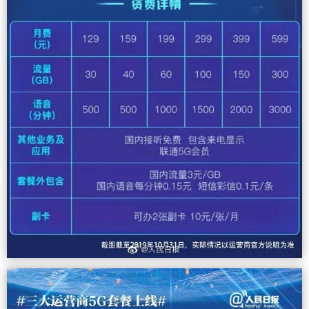
4月3日购买5G移动服务的客户。 （图源：Yonha
p） 可是有韩国的前车之鉴，我们就应该清楚，5G
商用的成功并非是抢快，而是要保稳。说一件最基
础的事，在目前的5G商用技术下，个人享用5G是为
了体验快到有点酷炫的网速，但享用快网速的前提
是得连的上5G网，如果大家花了5G的钱，还没怎么
享受到快速网络带来乐趣，就时常失去信号，那不
是很憋屈。 韩国5G套餐资费 况且放眼全球，享用
商业5G的成本还是不低的，还是以韩国为例，韩国
三大电信运营商韩国电信公司、SK电讯株式会社以
及LG U+也提供了不同档位的5G套餐，月资费从5.5
万韩元(约合325元人民币)到13万韩元(约合769元人
民币)不等。 从价格上来看中国又是更胜一筹，况且
从今年6月5G商业挂牌开始到现在商业套餐的推
出，其实我们的速度在国际上还是很快的。 只有当
商用5G正式投入使用，真正的竞赛才拉开帷幕，我
们拭目以待。 0 收藏