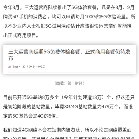
今年8月，三大运营商陆续推出了5G体验套餐，凡是在8月、9月
购买5G手机的消费者，均可以申请每月100G的5G体验流量。所
给鹰视界打赏
以不少业内人士根据5G试用活动估计应该很快运营商们就能推
付费内容
2
5
10
出正式商用项目。
元
元
元
20
50
自定义
元
元
¥
6位以上
（图截：第一财经）
6位以上
目前已开通5G基站8万多个（今年计划建造13万）个，但这还只
是初始阶段的基站数量，毕竟3G/4G基站数量为479万个，而设
定的5G基站会是4G的5倍。
立刻支付
忘记密码？
找回
我们知道4G网络不会在短期内被淘汰，所以不论是网络覆盖面