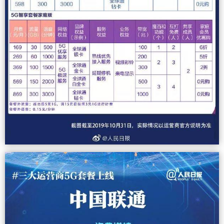
内会在9月开启5G商用。 今年8月，三大运营商陆
续推出了5G体验套餐，凡是在8月、9月购买5G手
机的消费者，均可以申请每月100G的5G体验流
量。所以不少业内人士根据5G试用活动估计应该很
快运营商们就能推出正式商用项目。 （图截：第一
财经） 目前已开通5G基站8万多个（今年计划建造
13万）个，但这还只是初始阶段的基站数量，毕竟3
G/4G基站数量为479万个，而设定的5G基站会是4
G的5倍。 我们知道4G网络不会在短期内被淘汰，
所以不论是网络覆盖面较少的原因，还是用户体验
促进升级都不可能在那么短的时间推出正式套餐。
那么我们这个时候官宣5G商用算不算太慢呢？ 根据
GSA的统计，全球目前已经有46家运营商推出了符
合3GPP标准的5G服务，分布在美洲、亚太、欧
洲、中东以及非洲地区，包括美国、德国、英国、
瑞士、韩国等等。 单纯从运营商推出商用5G服务的
速度看，我们并不是特别快。 LG Uplus的高级官员
送鲜花给一对夫妇，这对夫妇成为第一批在2019年