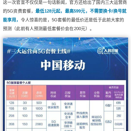
这一次官宣不仅仅是一句话新闻，官方还给出了国内三大运营商
工信部联合运营商等共同宣布5G商用计划正式开
始。 这一次官宣不仅仅是一句话新闻，官方还给出
的5G资费套餐，
最低128元起，最高599元，不需要换卡/换号就
了国内三大运营商的5G资费套餐，最低128元起，
能享用，
令人惊喜的是，5G套餐的最低价还是低于此前大家的
最高599元，不需要换卡/换号就能享用，令人惊喜
预测（此前有人预测最低套餐价会在200元）。
的是，5G套餐的最低价还是低于此前大家的预测
（此前有人预测最低套餐价会在200元）。 （图
源：人民日报） 而且5G的玩法和之前不一样了，5
扫描二维码继续阅读
G套餐的价位不仅仅有流量容量这一种划分方式，
还首次采取网速差别划档的区分方式，至于如何理
解5G以速率为量纲进行计费，以中国移动官网推出
的5G套餐介绍为例，5G基础服务可获得300Mbps
的5G网络峰值速率，而5G优享服务以及5G极速服
务的峰值速率分别为500Mbps和1Gbps，且享有优
先接入保障权益。或者更简明点理解就是低速低
价、高速高价。 （图源：央视新闻） 毕竟每一代网
络刚出的时候价格都比运营成熟后价格普遍要高，
所以多种方法收费，消费者们都可以根据自己的消
费计划来选择套餐。 其实早在上半年就有传言说国