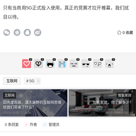
只有当商用5G正式投入使用，真正的竞赛才拉开帷幕，我们拭
目以待。
0
收藏
0
0
0
0
0
0
0
0
互联网
# 5G
8
互联网
智能家居
因务虚而衰，漫天遍野的互联网思维
智能家居，你了解多少？
给我们带来了什么？
2019-10-30 3:19:28
2019-11-1 11:30:10
0 条回复
A
作者
M
管理员