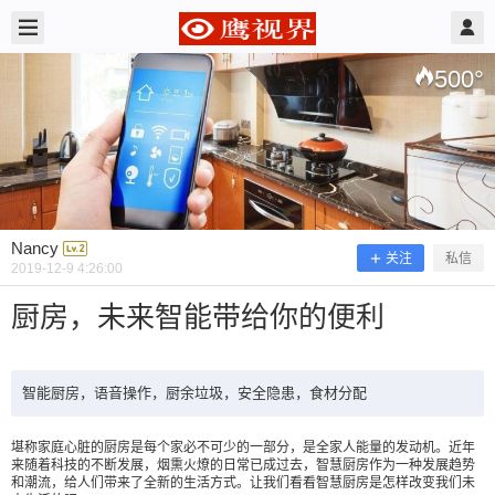
2019/12/09
Nancy @ 鹰视界
500
°
Nancy
关注
私信
2019-12-9 4:26:00
厨房，未来智能带给你的便利
智能厨房，语音操作，厨余垃圾，安全隐患，食材分配
厨房，未来智能带给你的便利
堪称家庭心脏的厨房是每个家必不可少的一部分，是全家人能量的发动机。近年
来随着科技的不断发展，烟熏火燎的日常已成过去，智慧厨房作为一种发展趋势
智能厨房，语音操作，厨余垃圾，安全隐患，食材
和潮流，给人们带来了全新的生活方式。让我们看看智慧厨房是怎样改变我们未