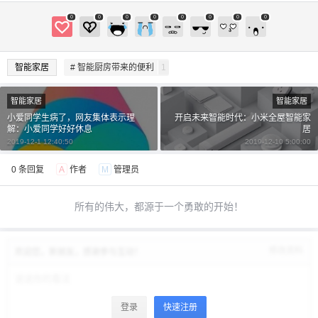
0
0
0
0
0
0
0
0
智能家居
# 智能厨房带来的便利
1
智能家居
智能家居
小爱同学生病了，网友集体表示理
开启未来智能时代：小米全屋智能家
解：小爱同学好好休息
居
2019-12-1 12:40:50
2019-12-10 5:00:00
0 条回复
A
作者
M
管理员
所有的伟大，都源于一个勇敢的开始！
修改资料
欢迎您，新朋友，感谢参与互动！
登录
快速注册