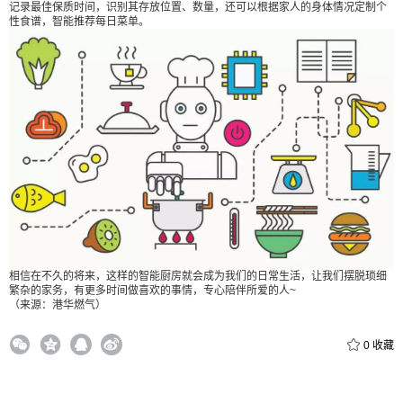
记录最佳保质时间，识别其存放位置、数量，还可以根据家人的身体情况定制个
性食谱，智能推荐每日菜单。
付费内容
2
5
10
元
元
元
20
50
自定义
元
元
¥
6位以上
6位以上
相信在不久的将来，这样的智能厨房就会成为我们的日常生活，让我们摆脱琐细
繁杂的家务，有更多时间做喜欢的事情，专心陪伴所爱的人~
立刻支付
（来源：港华燃气）
忘记密码？
找回
0
收藏
立刻支付