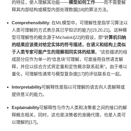
的特征，使人理解其功能——
模型如何工作
——而不需要解
释其内部结构或模型内部处理数据[18]的算法方法。
Comprehensibility
: 在ML模型中，可理解性是指学习算法以
人类可理解的方式表示其已学知识的能力[19,20,21]。这种模
型可理解性的概念源于Michalski[22]的假设，即“
计算机归纳
的结果应该是对给定实体的符号描述，在语义和结构上类似
于人类专家可能产生的观察相同实体的结果
。”这些描述的组
成部分应作为单一的‘信息块’可理解，可直接用自然语言解
释，并应以综合方式将定量和定性概念联系起来”。由于难以
量化，可理解性通常与模型复杂度[17]的评估联系在一起。
Interpretability
可解释性是指以可理解的语言向人类解释或
提供意义的能力。
Explainability
可解释性与作为人类和决策者之间的接口的解
释概念相关，同时，这也是决策者的准确代理，也是人类可
以理解的[17]。