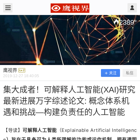
2019/12/27
鹰视界 @ 鹰视界
2389
°
鹰视界
关注
私信
2019-12-27 18:40:05
集大成者！可解释人工智能(XAI)研究
集大成者！可解释人工智能(XAI)研究
最新进展万字综述论文: 概念体系机
最新进展万字综述论文: 概念体系机遇
遇和挑战—构建负责任的人工智能
和挑战—构建负责任的人工智能
【导读】
（Explainable Artificial Intelligenc
可解释人工智
能
【导读】可解释人工智能（Explainable Artificial Intelligence）旨在于具备可为人类所理解的功能或运作机制，拥有透明度， 是当前AI研究的热点，是构建和谐人机协作世界必要的条件，是构建负责任人工智能的基础。最近来自法国西班牙等8家机构12位学者共同发表了关于可解释人工智能XAI最新进展的综述论文《Explainable Artificial Intelligence (XAI): Concepts, Taxonomies, Opportunities and Challenges toward Responsible AI》，共67页pdf调研了402篇文献，讲解了最新可解释人工智能的进展，集大成者，梳理了XAI的体系，并提出构建负责任人工智能的内涵，非常具有指引性。 地址： https://www.zhuanzhi.ai/paper/e9f05516bbee0d997460bfb961b18d3a 摘要 在过去的几年里，人工智能(AI)取得了显著的发展势头，在不同领域的许多应用中它可能会带来最好的预期。当这种情况发生时，整个社区都面临可解释性的障碍，这是人工智能技术的一个内在问题，它是由次象征主义(模型例如集成算法或深层神经网络)带来的，而这些在人工智能的最上一次高潮中是不存在的。这个问题背后的范例属于所谓的可解释AI (XAI)领域，它被认为是AI模型实际部署的一个关键特性。本文综述了XAI领域的现有文献，并对未来的研究方向进行了展望。我们总结了在机器学习中定义可解释性的前期工作，建立了一个新的定义，它涵盖了先前的概念命题，主要关注可解释性所关心的受众。然后，我们提出并讨论了与不同机器学习模型的可解释性相关的最近贡献的分类，包括那些旨在建立第二种体系的深度学习方法。这篇文献分析为XAI面临的一系列挑战提供了背景，比如数据融合和可解释性之间的十字路口。我们构建了负责任的人工智能的概念，即一种以公平、模型可解释性和问责性为核心的在真实组织中大规模实施人工智能方法的方法。最终目标是为XAI的新来者提供参考资料，以促进未来的研究进展，同时也鼓励其他学科的专家和专业人员在他们的活动领域拥抱AI的好处，而不是因为它缺乏可解释性而事先有任何偏见。 关键词: 可解释人工智能，机器学习，深度学习，数据融合，可解释性，可理解性，透明性，隐私，公平性，可问责性，负责任的人工智能。 目录 1. 引言 2. 可解释性: 是什么，为什么，什么目标，怎么做? 3. 透明机器学习模型 4. 机器学习模型的后解释技术:分类法、浅层模型和深度学习 5. XAI:机遇、挑战和研究需求 6. 走向负责任的人工智能:人工智能、公平、隐私和数据融合的原则 7. 结论和展望 1. 引言 人工智能(AI)是许多采用新信息技术的活动领域的核心。人工智能的起源可以追溯到几十年前，人们对于智能机器具有学习、推理和适应能力的重要性有着明确的共识。正是凭借这些能力，人工智能方法在学习解决日益复杂的计算任务时达到了前所未有的性能水平，这对人类社会[2]的未来发展至关重要。近来，人工智能系统的复杂程度已经提高到几乎不需要人为干预来设计和部署它们。当来自这些系统的决策最终影响到人类的生活(例如，医学、法律或国防)时，就有必要了解这些决策是如何由人工智能方法[3]提供的。 最早的人工智能系统是很容易解释的，过去的几年见证了不透明的决策系统的兴起，比如深度神经网络(DNNs)。深度学习(DL)模型(如DNNs)的经验成功源于高效的学习算法及其巨大的参数空间的结合。后一个空间由数百层和数百万个参数组成，这使得DNNs被认为是复杂的黑盒模型[4]。black-box-ness的反义词是透明性，即以寻求对模型工作机理的直接理解。 随着黑箱机器学习(ML)模型越来越多地被用于在关键环境中进行重要的预测，人工智能[6]的各个利益相关者对透明度的要求也越来越高。危险在于做出和使用的决策不合理、不合法，或者不允许对其行为进行详细的解释。支持模型输出的解释是至关重要的，例如，在精准医疗中，为了支持诊断[8]，专家需要从模型中获得远比简单的二进制预测多得多的信息。其他例子包括交通、安全、金融等领域的自动驾驶汽车。 一般来说，考虑到对合乎道德的人工智能[3]日益增长的需求，人类不愿采用不能直接解释、处理和信任的[9]技术。习惯上认为，如果只关注性能，系统将变得越来越不透明。从模型的性能和它的透明性[10]之间的权衡来看，这是正确的。然而，对一个系统理解的提高可以导致对其缺陷的修正。在开发ML模型时，将可解释性考虑为额外的设计驱动程序可以提高其可实现性，原因有三: 可解释性有助于确保决策的公正性，即检测并纠正训练数据集中的偏差。 可解释性通过强调可能改变预测的潜在对抗性扰动，促进了稳健性的提供。 可解释性可以作为一种保证，即只有有意义的变量才能推断出输出，即，以确保模型推理中存在真实的因果关系。 这意味着，为了考虑实际，系统的解释应该要么提供对模型机制和预测的理解，要么提供模型识别规则的可视化，要么提供可能扰乱模型[11]的提示。 为了避免限制当前一代人工智能系统的有效性，可解释人工智能(XAI)[7]建议创建一套ML技术，1) 产生更多可解释的模型，同时保持高水平的学习性能(如预测准确性)，2) 使人类能够理解、适当信任和有效管理新一代人工智能伙伴。XAI还借鉴了社会科学的[12]，并考虑了解释心理学。 图1: 过去几年中，标题、摘要和/或关键词涉及XAI领域的出版物总数的变化。通过提交图中所示的查询从Scopus R数据库检索到的数据(2019年10月14日)。值得注意的是，随着时间的推移，对可解释的AI模型的潜在需求(这符合直觉，因为在许多场景中，可解释性是一种要求)，但直到2017年，解释AI模型的技术兴趣才渗透到整个研究领域。 这篇综述的其余部分的结构如下:首先，第2节和其中的子节围绕AI中的可解释性和可解释性展开了关于术语和概念的讨论，最后得出前面提到的可解释性的新定义(第2.1和2.2小节)，以及从XAI的角度对ML模型进行分类和分析的一般标准。第3节和第4节回顾了ML模型(分别是透明模型和事后技术)的XAI的最新发现，它们构成了上述分类中的主要部分。同时，我们也回顾了这两种方法的混合，以达到XAI。在第5节中讨论了各种方法之间的协同作用的好处和注意事项，在这里，我们提出了对一般挑战的展望和需要谨慎对待的一些后果。最后，第6节阐述了负责任的人工智能的概念。第7节总结了调查，目的是让社区参与到这一充满活力的研究领域中来，这一领域有可能影响社会，特别是那些逐渐将ML作为其活动核心技术的部门。 2. 可解释性: 是什么，为什么，怎么做? 在继续我们的文献研究之前，我们可以先建立一个共同的观点来理解在AI的可解释性这个术语，更具体地说是ML中的含义。这确实是本节的目的，即暂停对这个概念的大量定义(什么?)，讨论为什么可解释性在AI和ML中是一个重要的问题(为什么?目的何在?)，并介绍XAI方法的一般分类，这将推动此后的文献研究(如何?)。 2.1 术语说明 阻碍建立共同基础的问题之一是interpretability 和explainability 在文献中的互换误用。这些概念之间存在着显著的差异。首先，interpretability 是指一个模型的被动特性，指的是一个给定的模型对人类观察者有意义的程度。这个特性也表示为透明性。相比之下，explainability 可以被看作是模型的主动特征，表示模型为了阐明或详述其内部功能而采取的任何动作或过程。 为了总结最常用的命名法，在本节中，我们将阐明在伦理AI和XAI社区中常用的术语之间的区别和相似性。 Understandability(或等同地，intelligibility)指的是一个模型的特征，使人理解其功能——模型如何工作——而不需要解释其内部结构或模型内部处理数据[18]的算法方法。 Comprehensibility: 在ML模型中，可理解性是指学习算法以人类可理解的方式表示其已学知识的能力[19,20,21]。这种模型可理解性的概念源于Michalski[22]的假设，即“计算机归纳的结果应该是对给定实体的符号描述，在语义和结构上类似于人类专家可能产生的观察相同实体的结果。”这些描述的组成部分应作为单一的‘信息块’可理解，可直接用自然语言解释，并应以综合方式将定量和定性概念联系起来”。由于难以量化，可理解性通常与模型复杂度[17]的评估联系在一起。 Interpretability可解释性是指以可理解的语言向人类解释或提供意义的能力。 Explainability可解释性与作为人类和决策者之间的接口的解释概念相关，同时，这也是决策者的准确代理，也是人类可以理解的[17]。 Transparency 透明度:如果一个模型本身是可以理解的，那么它就被认为是透明的。由于模型具有不同程度的可理解性，因此第3节中的透明模型分为三类: 可模拟模型、可分解模型和算法透明模型[5]。 2.2 什么? 虽然这可能被认为超出了本文的范围，但值得注意的是在哲学领域[23]中围绕一般解释理论展开的讨论。在这方面已经提出了许多建议，建议需要一种普遍的、统一的理论来近似解释的结构和意图。然而，在提出这样一个普遍的理论时，没有人经得起批评。就目前而言，最一致的想法是将不同的解释方法从不同的知识学科中融合在一起。在处理人工智能的可解释性时也发现了类似的问题。从文献中似乎还没有一个共同的观点来理解什么是可解释性或可解释性。然而，许多贡献声称是可解释(interpretable)模型和技术的成就增强了可解释性(explainability). 为了阐明这种缺乏共识的情况，我们不妨以D. Gunning在[7]中给出的可解释人工智能(XAI)的定义作为参考起点: “XAI将创造一套机器学习技术，使人类用户能够理解、适当信任并有效管理新一代人工智能合作伙伴。 这个定义结合了两个需要提前处理的概念(理解和信任)。然而，它忽略了其他目的，如因果关系、可转移性、信息性、公平性和信心等，从而激发了对可解释AI模型的需求[5,24,25,26]。 进一步修正，我们给出explainable AI的定义： 给定一个受众，一个可解释的人工智能是一个产生细节或理由使其功能清晰或容易理解的人工智能。 这个定义在这里作为当前概述的第一个贡献，隐含地假设XAI技术针对当前模型的易用性和清晰性在不同的应用目的上有所恢复，比如更好地让用户信任模型的输出。 2.3 为什么? 如引言所述，可解释性是人工智能在实际应用中面临的主要障碍之一。无法解释或完全理解最先进的ML算法表现得如此出色的原因是一个问题，它的根源有两个不同的原因，如图2所示。 图2: 图中显示了在ML模型中由不同的用户配置文件寻找的可解释性的不同目的。它们有两个目标:模型理解的需要和法规遵从性。 2.4 什么目标？ 到目前为止，围绕XAI的研究已经揭示出了不同的目标，以便从一个可解释的模型的实现中得出结论。几乎没有一篇被调研的论文在描述一个可解释的模型所要求的目标上是完全一致的。尽管如此，所有这些不同的目标都可能有助于区分特定的ML可解释性的目的。不幸的是，很少有人试图从概念的角度来界定这些目标[5、13、24、30]。我们现在综合并列举这些XAI目标的定义，以便为这篇综述涵盖的所有论文确定第一个分类标准: 图3. 可解释AI不同的度量维度 可信赖性Trustworthiness:一些作者同意将可信赖性作为可解释AI模型的主要目标[31,32]。然而，根据模型诱导信任的能力将模型声明为可解释的可能并不完全符合模型可解释性的要求。可信度可以被认为是一个模型在面对给定问题时是否会按预期行事的信心。虽然它肯定是任何可解释模型的一个属性，但它并不意味着每一个值得信任的模型都可以被认为是可解释的，可信度也不是一个容易量化的属性。信任可能远远不是可解释模型的唯一目的，因为两者之间的关系，如果达成一致，并不是相互的。在综述的论文中，有一部分提到了信任的概念。但是，如表1所示，它们在最近与XAI相关的贡献中所占的份额并不大。 因果关系Causality:可解释性的另一个常见目标是发现数据变量之间的因果关系。一些作者认为，可解释的模型可能简化了寻找关系的任务，如果它们发生，可以进一步测试所涉及的变量之间更强的因果关系[159,160]。从观测数据推断因果关系是一个随着时间的推移已经被广泛研究的领域[161]。正如从事这一主题的社区所广泛承认的那样，因果关系需要一个广泛的先验知识框架来证明所观察到的影响是因果关系。ML模型只发现它所学习的数据之间的相关性，因此可能不足以揭示因果关系。然而，因果关系涉及到相关性，所以一个可解释的ML模型可以验证因果推理技术提供的结果，或者在现有数据中提供可能的因果关系的第一直觉。同样，表1显示，如果我们关注那些将因果关系明确表述为目标的论文数量，因果关系就不是最重要的目标之一。 可转移性Transferability: 模型总是受到一些约束，这些约束应该考虑到模型的无缝可转移性。这就是为什么在处理ML问题时使用训练-测试方法的主要原因[162,163]。可解释性也是可转移性的倡导者，因为它可以简化阐明可能影响模型的边界的任务，从而更好地理解和实现。类似地，仅仅理解模型中发生的内部关系有助于用户在另一个问题中重用这些知识。在某些情况下，缺乏对模型的正确理解可能会将用户推向错误的假设和致命的后果[44,164]。可转移性也应该落在可解释模型的结果属性之间，但同样，不是每个可转让性模型都应该被认为是可解释的。正如在表1中所观察到的，大量的论文指出，将一个模型描述为可解释的是为了更好地理解复用它或提高它的性能所需要的概念，这是追求模型可解释性的第二个最常用的理由。 信息性Informativeness: ML模型的最终目的是支持决策[92]。然而，不应该忘记的是，模型所解决的问题并不等于它的人类对手所面临的问题。因此，为了能够将用户的决策与模型给出的解决方案联系起来，并避免陷入误解的陷阱，需要大量的信息。为此，可解释的ML模型应该提供有关正在处理的问题的信息。在文献综述中发现的主要原因是为了提取模型内部关系的信息。几乎所有的规则提取技术都证实了它们在寻找模型内部功能的更简单理解方面的方法，说明知识(信息)可以用这些更简单的代理来表示，它们认为这些代理可以解释先行词。这是在综述的论文中发现的最常用的论点，用来支持他们所期望的可解释模型。 置信度Confidence: 作为稳健性和稳定性的概括，置信度的评估应该始终基于一个预期可靠性的模型。在控制下保持信心的方法因模型的不同而不同。正如在[165,166,167]中所述，当从某个模型中提取解释时，稳定性是必须具备的。可靠的解释不应该由不稳定的模型产生。因此，一个可解释的模型应该包含关于其工作机制可信度的信息。 公平性Fairness:从社会的角度来看，在ML模型中，可解释性可以被认为是达到和保证公平性的能力。在一个特定的文献链中，一个可解释的ML模型建议对影响结果的关系进行清晰的可视化，允许对手头的模型进行公平或伦理分析[3,100]。同样，XAI的一个相关目标是强调模型所暴露的数据中的偏差[168,169]。在涉及人类生活的领域，对算法和模型的支持正在迅速增长，因此，可解释性应被视为避免不公平或不道德地使用算法输出的桥梁。 Accessibility可访问性: 评审贡献的认为可解释性是允许最终用户更多地参与改进和开发某个ML模型的过程的属性[37,86]。显然，可解释的模型将减轻非技术或非专业用户在处理乍一看似乎不可理解的算法时的负担。这一概念在被调查的文献中被认为是第三个最重要的目标。 交互性Interactivity: 一些贡献[50,59]包括模型与用户交互的能力，这是可解释的ML模型的目标之一。同样，这个目标与最终用户非常重要的领域相关，他们调整模型并与之交互的能力是确保成功的关键。 隐私意识Privacy awareness: 在回顾的文献中，几乎被遗忘的是，ML模型中可解释性的副产品之一是它评估隐私的能力。ML模型可能具有其所学习模式的复杂表示。无法理解模型[4]捕获并存储在其内部表示中的内容可能会导致隐私被破坏。相反，由未经授权的第三方解释训练过的模型的内部关系的能力也可能会损害数据来源的差异隐私。由于其在XAI预计将发挥关键作用的行业中的重要性，机密性和隐私问题将分别在第5.4和6.3小节中进一步讨论。 本小节回顾了所调研论文的广泛范围内所涉及的目标。所有这些目标都清楚地隐藏在本节前面介绍的可解释性概念的表面之下。为了总结之前对可解释性概念的分析，最后一小节讨论了社区为解决ML模型中的可解释性所采取的不同策略。 2.5 怎么样？ 文献明确区分了可以通过设计解释的模型和可以通过外部XAI技术解释的模型。这种双重性也可以看作是可解释模型与模型可解释技术的区别;更广泛接受的分类是透明模型和事后可解释性。同样的对偶性也出现在[17]的论文中，作者所做的区分是指解决透明盒设计问题的方法，而不是解释黑盒子问题的方法。这项工作进一步扩展了透明模型之间的区别，包括考虑的不同透明度级别。 在透明性中，考虑了三个层次: 算法透明性、可分解性和可模拟性。在后设技术中，我们可以区分文本解释、可视化、局部解释、实例解释、简化解释和特征关联。在这种情况下，[24] 提出了一个更广泛的区别: 1）区分不透明的系统，其中从输入到输出的映射对用户来说是不可见的; 2)可解释系统，用户可以对映射进行数学分析; 3)可理解的系统，在这个系统中，模型应该输出符号或规则以及它们的特定输出，以帮助理解映射背后的基本原理。最后一个分类标准可以被认为包含在前面提出的分类标准中，因此本文将尝试遵循更具体的分类标准。 图4. 概念图举例透明度的不同层次描述Mϕ毫升模型,与ϕ表示模型的参数集的手:(一)可模拟性;(b)可分解性;(c)算法的透明度。 图5. 概念图显示了不同的因果explainability方法可供Mϕ毫升模型 3. 透明机器学习模型 前一节介绍了透明模型的概念。如果一个模型本身是可以理解的，那么它就被认为是透明的。本节调查的模型是一套透明模型，它可以属于前面描述的模型透明性的一个或所有级别(即可模拟性、可分解性和算法透明性)。在接下来的部分中，我们提供了该语句的理由，并提供了图6与图7中所示支持。 图6:ML模型可解释性分类的总体情况 图7: 本综述中所考虑的不同ML模型的透明度水平的图形说明:(a)线性回归;(b)决策树;(c)再邻居;(d)基于规则的学习者;(e)广义可加模型;(f)贝叶斯模型。 4. 机器学习模型的后解释技术:分类法、浅层模型和深度学习 当ML模型不满足宣布它们透明的任何标准时，必须设计一个单独的方法并应用于模型来解释它的决策。这就是事后可解释性技术(也称为建模后可解释性)的目的，它的目的是交流关于已经开发的模型如何对任何给定输入产生预测的可理解信息。在本节中，我们将对不同的算法方法进行分类和回顾，这些算法方法用于事后可解释性，区别于1) 那些为应用于任何类型的ML模型而设计的算法方法; 2) 那些是为特定的ML模型设计的，因此，不能直接推断到任何其他学习者。现在，我们详细阐述了不同ML模型的事后可解释性方面的趋势，这些趋势在图8中以分层目录的形式进行了说明，并在下面进行了总结: 用于事后解释的模型无关技术(4.1小节)，可以无缝地应用于任何ML模型，而不考虑其内部处理或内部表示。 专为解释某些ML模型而定制或专门设计的事后解释能力。我们将我们的文献分析分为两个主要的分支:浅层ML模型的事后可解释性的贡献，这些贡献统称为所有不依赖于神经处理单元的分层结构的ML模型(第4.2小节);以及为深度学习模型设计的技术，这些技术相应地表示神经网络家族和相关变体，如卷积神经网络、递归神经网络(4.3小节)和包含深度神经网络和透明模型的混合方案。对于每一个模型，我们都对研究界提出的最新的事后方法进行了彻底的审查，并确定了这些贡献所遵循的趋势。 我们以4.4小节结束了我们的文献分析，在4.4小节中，我们提出了第二种分类法，通过对处理深度学习模型的事后解释的贡献进行分类，对图6中更一般的分类进行了补充。为此，我们将重点关注与这类黑盒ML方法相关的特定方面，并展示它们如何链接到第一种分类法中使用的分类标准。 图8. 综述文献的分类和与不同ML模型相关的可解释性技术的趋势。用蓝色、绿色和红色框起来的引用分别对应于使用图像、文本或表格数据的XAI技术。为了建立这种分类法，对文献进行了深入分析，以区分是否可以将后适应技术无缝地应用于任何ML模型，即使在其标题和/或摘要中明确提到了深度学习。 4.1 用于事后可解释性的模型不可知技术 用于事后可解释性的模型无关技术被设计成插入到任何模型，目的是从其预测过程中提取一些信息。有时，使用简化技术来生成模仿其前身的代理，目的是为了获得易于处理和降低复杂性的东西。其他时候，意图集中在直接从模型中提取知识，或者简单地将它们可视化，以简化对其行为的解释。根据第2节中介绍的分类法，与模型无关的技术可能依赖于模型简化、特征相关性估计和可视化技术。 4.2 浅ML模型的事后解释能力 Shallow ML覆盖了多种监督学习模型。在这些模型中，有一些严格可解释的(透明的)方法(如KNN和决策树，已经在第3节中讨论过)。考虑到它们在预测任务中的突出地位和显著性能，本节将集中讨论两种流行的浅ML模型(树集成和支持向量机，SVMs)，它们需要采用事后可解释性技术来解释它们的决策 4.3 深度学习的可解释性 事后局部解释和特征相关技术正日益成为解释DNNs的主要方法。本节回顾了最常用的DL模型，即多层神经网络、卷积神经网络(CNN)和递归神经网络(RNN)的可解释性研究。 图9: 混合模型的图示。一个被认为是黑箱的神经网络可以通过将其与一个更具解释性的模型相关联来解释，如决策树[298]、一个(模糊的)基于规则的系统[19]或KNN[259]。 图10:(a) 可选的深度学习特定分类扩展自[13]的分类;(b)它与图6中的分类法的联系。 5. XAI:机遇、挑战和研究需求 现在，我们利用已完成的文献回顾，对ML和数据融合模型的可解释性领域的成就、趋势和挑战提出了批评。实际上，我们在讨论到目前为止在这一领域取得的进展时，已经预见到了其中的一些挑战。在本节中，我们将重新审视这些问题，并为XAI探索新的研究机会，找出可能的研究路径，以便在未来几年有效地解决这些问题: 在可解释性和性能之间的权衡 可解释性与性能的问题是一个随着时间不断重复的问题，但就像任何其他大命题一样，它的周围充满了神话和误解。 图11: 模型可解释性和性能之间的权衡，以及XAI技术和工具潜力所在的改进领域的表示 6. 走向负责任的人工智能:人工智能、公平、隐私和数据融合的原则 多年来，许多组织，无论是私人的还是公共的，都发布了指导方针，指出人工智能应该如何开发和使用。这些指导方针通常被称为人工智能原则，它们处理与个人和整个社会潜在的人工智能威胁相关的问题。本节将介绍一些最重要和被广泛认可的原则，以便将XAI(通常出现在它自己的原则中)与所有这些原则联系起来。如果在实践中寻求一个负责任的AI模型的实现和使用，我们公司声称XAI本身是不够的。其他重要的人工智能原则，如隐私和公平，在实践中必须谨慎处理。在接下来的章节中，我们将详细阐述负责任人工智能的概念，以及XAI和数据融合在实现其假设原则中的含义。 6.1 人工智能原则 Principles of Artificial Intelligence
e
）旨在于具备可为人类所理解的功能或运作机制，拥有透明