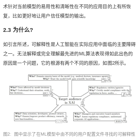
术针对当前模型的易用性和清晰性在不同的应用目的上有所恢
复，比如更好地让用户信任模型的输出。
2.3 为什么?
如引言所述，可解释性是人工智能在实际应用中面临的主要障碍
之一。无法解释或完全理解最先进的ML算法表现得如此出色的
原因是一个问题，它的根源有两个不同的原因，如图2所示。
给鹰视界打赏
付费内容
2
5
10
元
元
元
20
50
自定义
元
元
¥
6位以上
图2: 图中显示了在ML模型中由不同的用户配置文件寻找的可解释性