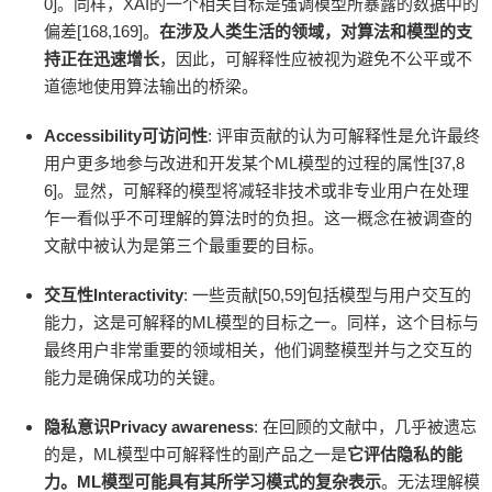
0]。同样，XAI的一个相关目标是强调模型所暴露的数据中的
偏差[168,169]。
在涉及人类生活的领域，对算法和模型的支
持正在迅速增长
，因此，可解释性应被视为避免不公平或不
道德地使用算法输出的桥梁。
Accessibility可访问性
: 评审贡献的认为可解释性是允许最终
用户更多地参与改进和开发某个ML模型的过程的属性[37,8
6]。显然，可解释的模型将减轻非技术或非专业用户在处理
乍一看似乎不可理解的算法时的负担。这一概念在被调查的
文献中被认为是第三个最重要的目标。
交互性Interactivity
: 一些贡献[50,59]包括模型与用户交互的
能力，这是可解释的ML模型的目标之一。同样，这个目标与
最终用户非常重要的领域相关，他们调整模型并与之交互的
能力是确保成功的关键。
隐私意识Privacy awareness
: 在回顾的文献中，几乎被遗忘
的是，ML模型中可解释性的副产品之一是
它评估隐私的能
力
。
ML模型可能具有其所学习模式的复杂表示
。无法理解模