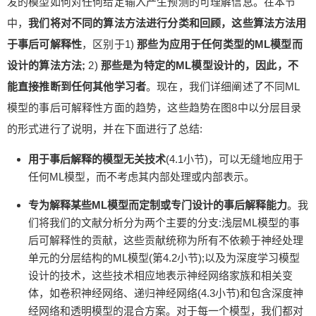
发的模型如何对任何给定输入产生预测的可理解信息。在本节
中，
我们将对不同的算法方法进行分类和回顾，这些算法方法用
于事后可解释性
，区别于1)
那些为应用于任何类型的ML模型而
设计的算法方法;
2)
那些是为特定的ML模型设计的，因此，不
能直接推断到任何其他学习者
。现在，我们详细阐述了不同ML
模型的事后可解释性方面的趋势，这些趋势在图8中以分层目录
的形式进行了说明，并在下面进行了总结:
用于事后解释的模型无关技术
(4.1小节)，可以无缝地应用于
任何ML模型，而不考虑其内部处理或内部表示。
专为解释某些ML模型而定制或专门设计的事后解释能力
。我
们将我们的文献分析分为两个主要的分支:浅层ML模型的事
后可解释性的贡献，这些贡献统称为所有不依赖于神经处理
单元的分层结构的ML模型(第4.2小节);以及为深度学习模型
设计的技术，这些技术相应地表示神经网络家族和相关变
体，如卷积神经网络、递归神经网络(4.3小节)和包含深度神
经网络和透明模型的混合方案。对于每一个模型，我们都对