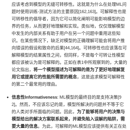
应该考虑到模型的无缝可转移性。这就是为什么在处理ML问
题时使用训练-测试方法的主要原因[162,163]。可解释性也是
可转移性的倡导者，因为它可以简化阐明可能影响模型的边
界的任务，从而更好地理解和实现。类似地，仅仅理解模型
中发生的内部关系有助于用户在另一个问题中重用这些知
识。在某些情况下，缺乏对模型的正确理解可能会将用户推
向错误的假设和致命的后果[44,164]。可转移性也应该落在可
解释模型的结果属性之间，但同样，不是每个可转让性模型
都应该被认为是可解释的。正如在表1中所观察到的，大量的
论文指出，
将一个模型描述为可解释的是为了更好地理解复
用它或提高它的性能所需要的概念
，这是追求模型可解释性
的第二个最常用的理由。
信息性Informativeness
: ML模型的最终目的是支持决策[9
2]。然而，不应该忘记的是，模型所解决的问题并不等于它
的人类对手所面临的问题。因此，
为了能够将用户的决策与
模型给出的解决方案联系起来，并避免陷入误解的陷阱，需
要大量的信息
。为此，可解释的ML模型应该提供有关正在处