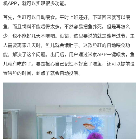
机APP，就可以实现很多功能。
还会显示剩余的鱼粮，方便用户及时补给。有了这
两个功能，用户再也不用担心自家的鱼儿挨饿了。
首先，鱼缸可以自动喂食。平时上班还好，下班回来就可以喂
然后就是鱼缸有四级过滤系统，无需频繁换水。养
鱼，而且饲料不能喂得太多，不然容易把鱼养死。但是再怎么
过鱼的小伙伴都知道，养鱼需要给它频繁换水，因
为鱼对水质的要求比较高。过程中，部分粗心的小
少，也不能好几天不喂吧。没错，这里要说的就是逢年过节，主
伙伴，一不小心就把鱼给弄死了。这也是为什么很
人需要离家几天时，鱼儿就会饿肚子。这款鱼缸的自动喂食功
多人不愿意养鱼的主要原因之一，过程太麻烦。有
能，解决了这个问题。出门后，用户通过米家APP一键喂食，鱼
了这款鱼缸，再也不用一条一条地将鱼拿出来了，
儿就有吃的了。要是担心自己记性不好忘了喂鱼，还可以提前设
一键就可以换水。它的换水系统采用多重结构过滤
置喂鱼的时间，到点了就会自动投喂。
仓，结合生化过滤板和石英细菌屋，水质有了保
障。 另外，这款鱼缸是智能控温，让用户远离加热
棒。很多小伙伴为了防止鱼儿因温差较大而生病，
甚至死亡，会再鱼缸里放一根加热棒，但水的温度
还是不好控制。而小米推出的这款鱼缸，不仅能在
喂食口看见水温，还能在APP上看见，温度精准到
每1°。它还会根据鱼种的不同，将水温保持在适合
鱼儿生存的温度。 最后，鱼缸自带供氧，再也不用
担心鱼儿缺氧的问题了。这款鱼缸还有多彩灯光，