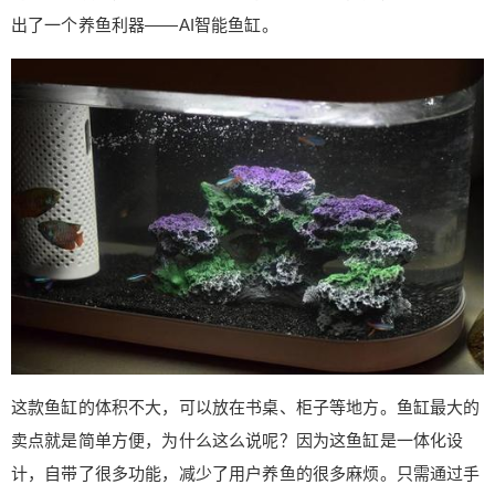
麻烦，很多人都打消了这个念头。尤其是自己需要
出了一个养鱼利器——AI智能鱼缸。
离家几天时，都会担心自家的鱼没人投食，会不会
被饿死？为了解决这个问题，小米特意推出了一个
养鱼利器——AI智能鱼缸。 这款鱼缸的体积不大，
可以放在书桌、柜子等地方。鱼缸最大的卖点就是
简单方便，为什么这么说呢？因为这鱼缸是一体化
设计，自带了很多功能，减少了用户养鱼的很多麻
扫描二维码继续阅读
烦。只需通过手机APP，就可以实现很多功能。 首
先，鱼缸可以自动喂食。平时上班还好，下班回来
就可以喂鱼，而且饲料不能喂得太多，不然容易把
鱼养死。但是再怎么少，也不能好几天不喂吧。没
错，这里要说的就是逢年过节，主人需要离家几天
时，鱼儿就会饿肚子。这款鱼缸的自动喂食功能，
解决了这个问题。出门后，用户通过米家APP一键
喂食，鱼儿就有吃的了。要是担心自己记性不好忘
这款鱼缸的体积不大，可以放在书桌、柜子等地方。鱼缸最大的
了喂鱼，还可以提前设置喂鱼的时间，到点了就会
卖点就是简单方便，为什么这么说呢？因为这鱼缸是一体化设
自动投喂。 其次，不用担心喂的鱼饲料不卫生。因
计，自带了很多功能，减少了用户养鱼的很多麻烦。只需通过手
为鱼缸里面有干燥剂，能防潮防霉。米家APP上面