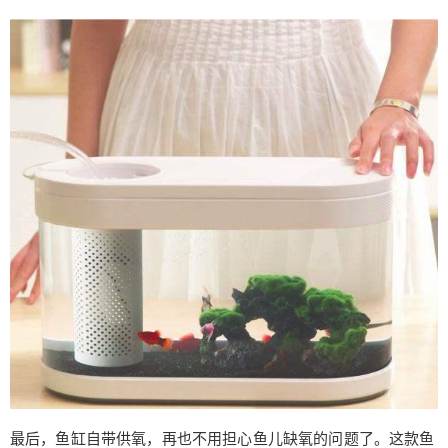
给Nancy打赏
付费内容
2
5
10
元
元
元
20
50
自定义
元
元
¥
6位以上
6位以上
立刻支付
忘记密码？
找回
立刻支付
最后，鱼缸自带供氧，再也不用担心鱼儿缺氧的问题了。这款鱼