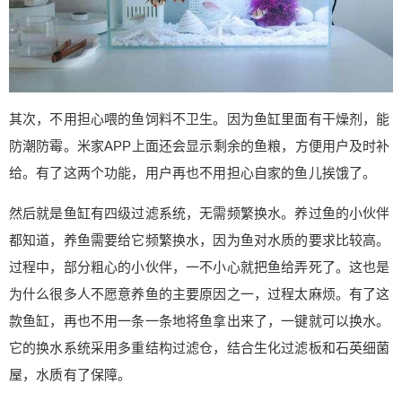
能根据不同的鱼品种，打造出最适合它们的色彩。
有了这款鱼缸，用户只需要买鱼饲料，其它乱七八
糟的东西都不需要购买了，省了不少钱！ （来源：
百年磨一剑 ） 0 收藏
其次，不用担心喂的鱼饲料不卫生。因为鱼缸里面有干燥剂，能
防潮防霉。米家APP上面还会显示剩余的鱼粮，方便用户及时补
给。有了这两个功能，用户再也不用担心自家的鱼儿挨饿了。
然后就是鱼缸有四级过滤系统，无需频繁换水。养过鱼的小伙伴
都知道，养鱼需要给它频繁换水，因为鱼对水质的要求比较高。
过程中，部分粗心的小伙伴，一不小心就把鱼给弄死了。这也是
为什么很多人不愿意养鱼的主要原因之一，过程太麻烦。有了这
款鱼缸，再也不用一条一条地将鱼拿出来了，一键就可以换水。
它的换水系统采用多重结构过滤仓，结合生化过滤板和石英细菌
屋，水质有了保障。