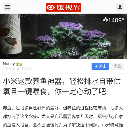
2020/3/16
Nancy @ 鹰视界
1409
°
Nancy
关注
私信
2020-3-16 11:34:31
小米这款养鱼神器，轻松排水自带供
氧且一键喂食，你一定心动了吧
小米这款养鱼神器，轻松排水自带供氧
且一键喂食，你一定心动了吧
养鱼，是很多男性群体的爱好。但养鱼的过程比较麻烦，很多人
都打消了这个念头。尤其是自己需要离家几天时，都会担心自家
养鱼，是很多男性群体的爱好。但养鱼的过程比较
的鱼没人投食，会不会被饿死？为了解决这个问题，小米特意推