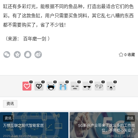
缸还有多彩灯光，能根据不同的鱼品种，打造出最适合它们的色
彩。有了这款鱼缸，用户只需要买鱼饲料，其它乱七八糟的东西
都不需要购买了，省了不少钱！
（来源： 百年磨一剑 ）
0
收藏
0
0
0
0
0
0
0
0
资讯
资讯
资讯
万物互联之现代智能家居
5G新兴产业带来了这么多的工作岗
位，不用担心失业了
2020-3-16 11:21:56
2020-3-17 11:14:13