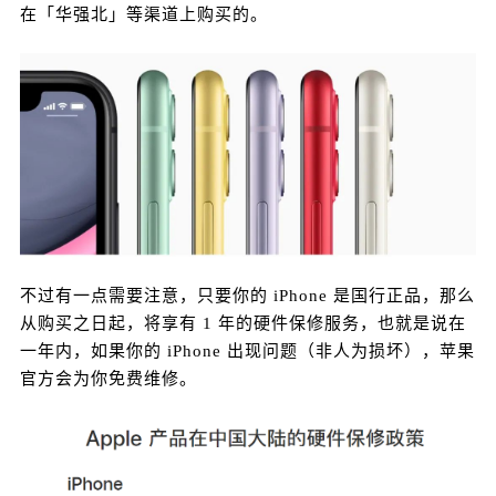
的，有从第三方平台购买的，也有一部分是在「华
在「华强北」等渠道上购买的。
强北」等渠道上购买的。 不过有一点需要注意，只
要你的 iPhone 是国行正品，那么从购买之日起，将
享有 1 年的硬件保修服务，也就是说在一年内，如
果你的 iPhone 出现问题（非人为损坏），苹果官方
会为你免费维修。 但如果是意外损坏，例如屏幕摔
坏、设备进水等，则需要自费进行维修。 当然，我
扫描二维码继续阅读
知道很多人买完手机以后，没过多久就把保修日期
忘了… 哎妹：没错，说的就是我~ 一般我们要自己
查询的话，还要去官网，虽然方法没毛病，但有点
费时费力。 其实现在无需登录苹果官网，可以直接
不过有一点需要注意，只要你的 iPhone 是国行正品，那么
在 iPhone 上通过“Apple 支持”进行查询。 如果还没
从购买之日起，将享有 1 年的硬件保修服务，也就是说在
有下载“Apple 支持”的同学，可以前往 App Store 免
一年内，如果你的 iPhone 出现问题（非人为损坏），苹果
费下载和获取。 查看 iPhone 的保修日期： 打开 A
官方会为你免费维修。
pple 支持，会显示当前的设备的信息，点击“设备详
情”，可以查看具体的保修日期。 查看其他苹果设备
的保修日期： 还是刚才这个界面，点击左上角的“产
品”，可以看到所有登录同一个 Apple ID 的苹果设