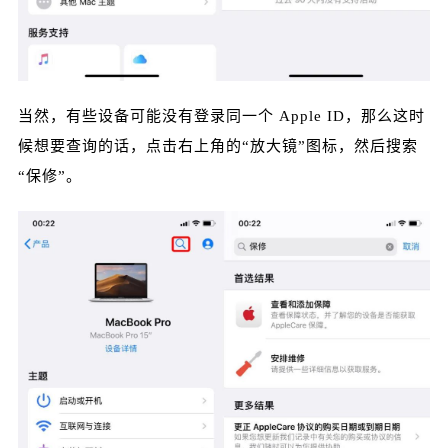
给鹰视界打赏
当然，有些设备可能没有登录同一个 Apple ID，那么这时
付费内容
2
5
10
元
元
元
候想要查询的话，点击右上角的“放大镜”图标，然后搜索
20
50
“保修”。
自定义
元
元
¥
6位以上
6位以上
立刻支付
忘记密码？
找回