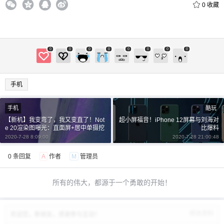
0
收藏
0
0
0
0
0
0
0
0
手机
手机
酷玩
【新机】我变弯了，我又变直了！Not
超小屏福音！iPhone 12屏幕与刘海对
e 20渲染图曝光：直面屏+居中单摄挖
比爆料
孔
2020-7-28 8:09:00
2020-7-28 21:00:48
0 条回复
A
作者
M
管理员
所有的伟大，都源于一个勇敢的开始！
修改资料
欢迎您，新朋友，感谢参与互动！