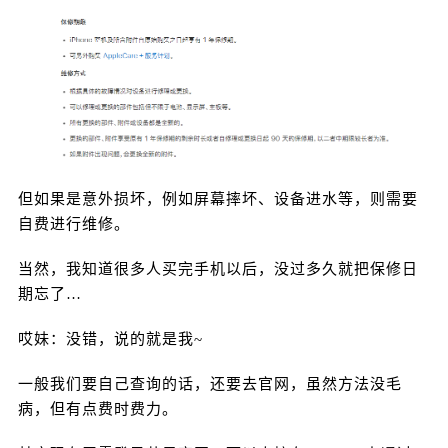
备。 选择任意一款产品后，并点击“设备详情”，就
可以查看到保修日期。 当然，有些设备可能没有登
录同一个 Apple ID，那么这时候想要查询的话，点
击右上角的“放大镜”图标，然后搜索“保修”。 点击
“查看和添加保额”后，只要输入正确的产品序列号就
可以查询了。 当然，这种方法虽然便捷，但显示的
信息比较少。 不如试试我的方法，在哎咆查询就可
以直接鉴别。 扫描下面小程序码就可以查询啦！ 扫
但如果是意外损坏，例如屏幕摔坏、设备进水等，则需要
码鉴别 来源：咆哮科技 0 收藏
自费进行维修。
当然，我知道很多人买完手机以后，没过多久就把保修日
期忘了…
哎妹：没错，说的就是我~
一般我们要自己查询的话，还要去官网，虽然方法没毛
病，但有点费时费力。