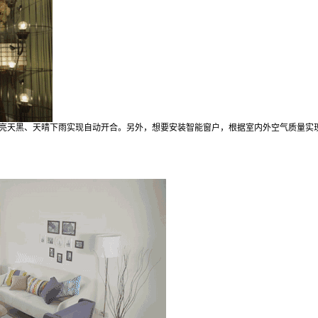
给Nancy打赏
付费内容
2
5
10
元
元
元
20
50
自定义
元
元
亮天黑、天晴下雨实现自动开合。另外，想要安装智能窗户，根据室内外空气质量实
¥
6位以上
你的家需要这样的智能家居！
6位以上
智能家电，智能窗帘，智能灯光，智能安防
立刻支付
忘记密码？
找回