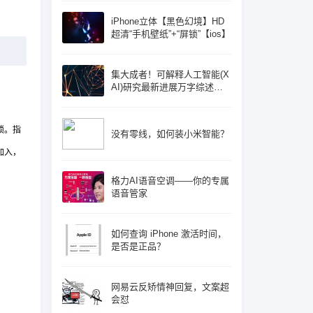
iPhone立体【黑色幻境】HD
超清“手机壁纸”+“屏锁”【ios】
集大成者！可解释人工智能(X
AI)研究最新进展万字综述论
文: 概念体系机遇和挑战—构
建负责任的人工智能
锁。指
没有零线，如何装小米智能？
加入，
格力AI语音空调——你的专属
语音管家
如何查询 iPhone 激活时间，
是否是正品？
网易云反矫情神回复，文案超
会怼