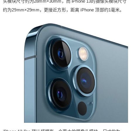
头模块尺寸约为28mm×30mm，而 iPhone 13的摄像头模块尺寸
约为29mm×29mm，更接近方形，距离 iPhone 顶部约1毫米。
给鹰视界打赏
付费内容
2
5
10
元
元
元