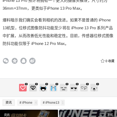
iPhone 13 Pro 预计将拥有一个更大的摄像头模块，尺寸约为
20
50
自定义
元
元
36mm×37mm，更类似于iPhone 13 Pro Max。
爆料暗示我们确实会看到相机的改进。如果不是普通的 iPhone
¥
6位以上
13机型，位移式图像防抖功能至少将在 iPhone 13 Pro 系列产品
中扩展，从而改善低光性能和稳定性。目前，传感器位移式图像
6位以上
防抖功能仅限于 iPhone 12 Pro Max。
0
收藏
立刻支付
忘记密码？
找回
立刻支付
0
0
0
0
0
0
0
0
资讯
# iPhone
4
# iPhone13
1
资讯
手机