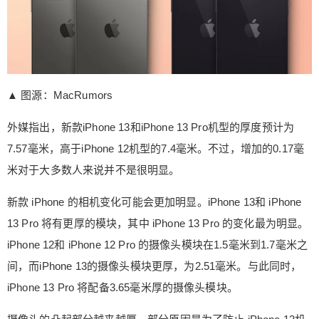
示，苹果即将推出的iPhone 13机型将比iPhone 12
机型稍厚，并且还将具有更大、更厚的模块。 ▲ 图
源：MacRumors 外媒指出，新款iPhone 13和iPho
ne 13 Pro机型的厚度预计为7.57毫米，高于iPhone
12机型的7.4毫米。不过，增加的0.17毫米对于大多
▲ 图源：MacRumors
数人来说并不是很明显。 新款 iPhone 的相机变化
可能会更加明显。iPhone 13和 iPhone 13 Pro 将有
扫描二维码继续阅读
外媒指出，新款iPhone 13和iPhone 13 Pro机型的厚度预计为
更厚的模块，其中 iPhone 13 Pro 的变化最为明
7.57毫米，高于iPhone 12机型的7.4毫米。不过，增加的0.17毫
显。iPhone 12和 iPhone 12 Pro 的摄像头模块在1.
5毫米到1.7毫米之间，而iPhone 13的摄像头模块更
米对于大多数人来说并不是很明显。
厚，为2.51毫米。与此同时，iPhone 13 Pro 将配备
新款 iPhone 的相机变化可能会更加明显。iPhone 13和 iPhone
3.65毫米厚的摄像头模块。 摄像头的凸起部分越来
越厚，部分原因是为了防止 iPhone 13机型的镜头
13 Pro 将有更厚的模块，其中 iPhone 13 Pro 的变化最为明显。
过于突出。与我们在 iPhone 12机型上看到的单个
iPhone 12和 iPhone 12 Pro 的摄像头模块在1.5毫米到1.7毫米之
镜头突出不同，iPhone 13系列的摄像头凸出部分更
间，而iPhone 13的摄像头模块更厚，为2.51毫米。与此同时，
突出，且镜头位置更平，类似于 iPad Pro 2020的设
iPhone 13 Pro 将配备3.65毫米厚的摄像头模块。
计。 此外，苹果还改变了摄像头模块的整体尺寸，
这一变化在 iPhone 13 Pro 上最为明显。iPhone 12