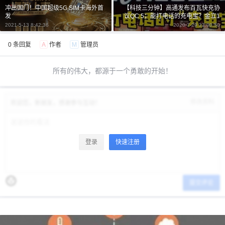
冲出国门！中国超级5G SIM卡海外首
【科技三分钟】高通发布百瓦快充协
发
议QC 5；能打电话的充电宝？金立1
万mAh新机入网；2020 ChinaJoy如
2021-5-13 8:42:36
2020-7-29 22:00:50
约而至
0 条回复
A
作者
M
管理员
所有的伟大，都源于一个勇敢的开始！
修改资料
欢迎您，新朋友，感谢参与互动！
登录
快速注册
提交评论