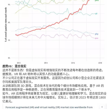
断改进每年都在创造新的奇迹。据推测，VR 和 AR
明年将以其惊人的功能震撼人心。 不少公司正在基
于虚拟现实开发服务。这是因为初创公司和小型企
业正在紧追沃尔玛和美国军队等巨头。 从训练部队
到 3D 游戏，混合技术在当代的每个细分市场都有
应用。基于 AR 的教育应用程序是一种新趋势，正
在将教育服务技术提高到一个新水平。 如今，AR
应用程序将故事变为现实，以便儿童更好地理解和
学习。混合现实的全球市场规模预计将在未来几年
中大幅增长。实际上，估计到 2023 年将达到 1800
亿美元。 这项技术有很多值得探索的方面，它们可
趋势#6：混合现实
给Nancy打赏
这并不是新东西！但是虚拟现实和增强现实的不断改进每年都在创造新的奇迹。
以极大地改善生活方式和业务流程。 作为一个聪明
据推测，VR 和 AR 明年将以其惊人的功能震撼人心。
的企业家，您必须在软件中包含 AR/VR，才能在将
不少公司正在基于虚拟现实开发服务。这是因为初创公司和小型企业正在紧追沃
付费内容
尔玛和美国军队等巨头。
2
5
10
来获得这项技术带来的好处。 趋势#7 外包软件开发
元
元
元
从训练部队到 3D 游戏，混合技术在当代的每个细分市场都有应用。基于 AR 的
近年来，软件行业中的远程人员配置已变得非常流
教育应用程序是一种新趋势，正在将教育服务技术提高到一个新水平。
如今，AR 应用程序将故事变为现实，以便儿童更好地理解和学习。混合现实的全
20
50
自定义
行。预计在 2019-2023 年间，IT 外包市场将以 4.4
元
元
球市场规模预计将在未来几年中大幅增长。实际上，估计到 2023 年将达到 1800
2％ 的复合年增长率蓬勃发展。 2020 年将是有更多
亿美元。
IT 外包项目的一年。企业一直在寻找方法，以找到