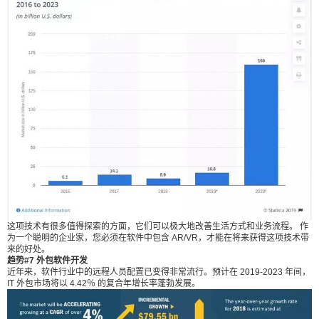
¥
最经济的方法，以便在其产品中包括所有最新的技
6位以上
术趋势。 Technavio 在研究中发现，提高 IT 外包需
求的关键因素是对业务流程优化的需求不断增长。
6位以上
雇用 IT 外包公司是为了向公司提供卓越的软件开发
服务。 总结 预计来年，软件开发行业将通过这些趋
势技术而有很大的变革。AI 和 AR/VR 等技术的不
断进步是该行业变化性质的主要原因。 每个企业都
立刻支付
忘记密码？
找回
必须包括这些蓬勃发展的技术以发展其业务。这是
在这个竞争激烈的世界中生存的唯一途径。如果您
立刻支付
渴望赢得这场比赛，那么请雇用可以为您铺路的软
件开发人员。 （来源：码农三哥） 0 收藏
这项技术有很多值得探索的方面，它们可以极大地改善生活方式和业务流程。 作
为一个聪明的企业家，您必须在软件中包含 AR/VR，才能在将来获得这项技术带
来的好处。
趋势#7 外包软件开发
近年来，软件行业中的远程人员配置已变得非常流行。预计在 2019-2023 年间，
IT 外包市场将以 4.42％ 的复合年增长率蓬勃发展。