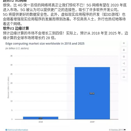
趋势#2 5G网络
化。 趋势#2 5G网络 很快，比 4G 快一百倍的网络
很快，比 4G 快一百倍的网络将真正让我们惊叹不已！5G 网络有望在 2020 年底
进入市场。5G 被认为可以提供更广泛的连接性，吸引了许多软件开发公司。
将真正让我们惊叹不已！5G 网络有望在 2020 年底
5G 将提供更好的数据安全性。此外，虚拟现实应用程序的开发（如3D游戏）也
进入市场。5G 被认为可以提供更广泛的连接性，吸
会随着增强现实应用程序的发展而得到改善。不仅商务人士，外行也热切地等待
着这个网络。
引了许多软件开发公司。 5G 将提供更好的数据安
软件#3 边缘计算
全性。此外，虚拟现实应用程序的开发（如3D游
预计边缘计算的市场不会增长三到四倍！实际上，预计从 2018 年至 2025 年，边
缘计算的全球市场将增长约 28 倍。
戏）也会随着增强现实应用程序的发展而得到改
善。不仅商务人士，外行也热切地等待着这个网
络。 软件#3 边缘计算 预计边缘计算的市场不会增
长三到四倍！实际上，预计从 2018 年至 2025 年，
边缘计算的全球市场将增长约 28 倍。 您对这种趋
势是什么看法呢？是什么使研究人员相信边缘计算
将显示出如此迅猛的增长？这是因为它被用于升级
云计算，而云计算本身就是一种不断发展的技术。
边缘计算如何比云计算更好？边缘计算对于那些到
中心位置的连接较差的边缘区域具有优势。此外，
它可以用于处理时间敏感的数据，而云计算不能用
于此目的。 趋势#4 即时应用(Instant Apps) 在 2016
年，即时软件被引入了软件开发领域。这些应用具