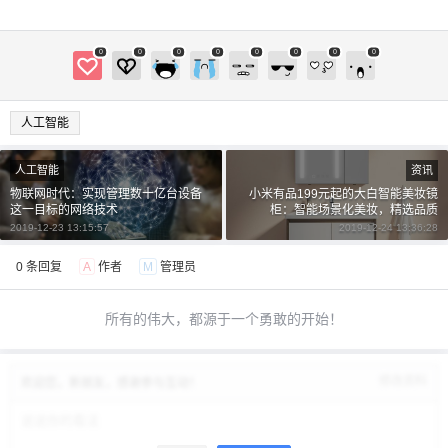
0
0
0
0
0
0
0
0
人工智能
人工智能
资讯
物联网时代：实现管理数十亿台设备
小米有品199元起的大白智能美妆镜
这一目标的网络技术
柜：智能场景化美妆，精选品质
2019-12-23 13:15:57
2019-12-24 13:36:28
0 条回复
A
作者
M
管理员
所有的伟大，都源于一个勇敢的开始！
修改资料
欢迎您，新朋友，感谢参与互动！