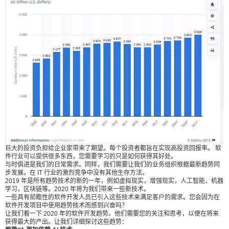
解软件开发行业的复杂性和动态性质的人来说，这
并不令人震惊。 为了在这个不断创新和进步的变幻
莫测的行业中生存，必须与时俱进。精明的业务人
员不仅可以利用软件开发服务，还可以权衡每种技
术的利弊。 据估计，到 2021 年，全球 IT 支出将达
到 40,180 亿美元。下图是 Statista 从 2005 年到 20
21 年的调查结果。 巨大的投资负担给企业家带来了
扫描二维码继续阅读
期望。每个投资者都旨在实现高投资回报率。 软件
行业可以提供很多东西，您需要学习的只是如何获
得其好处。 与时俱进是我们的日常需求。同样，我
们需要让我们的业务组织根据最新趋势同步发展。
在 IT 行业的激烈竞争中没有其他生存方法。 2019
巨大的投资负担给企业家带来了期望。每个投资者都旨在实现高投资回报率。 软
件行业可以提供很多东西，您需要学习的只是如何获得其好处。
年是所有趋势技术的新的一年，例如虚拟现实，增
与时俱进是我们的日常需求。同样，我们需要让我们的业务组织根据最新趋势同
强现实，人工智能，机器学习，区块链等。2020 年
步发展。在 IT 行业的激烈竞争中没有其他生存方法。
2019 年是所有趋势技术的新的一年，例如虚拟现实，增强现实，人工智能，机器
将为我们带来一些新技术。 一些具有前瞻性的软件
学习，区块链等。2020 年将为我们带来一些新技术。
开发人员已引入这些技术来满足客户的需求。您会
一些具有前瞻性的软件开发人员已引入这些技术来满足客户的需求。您会因为在
软件开发项目中使用趋势技术而感到兴奋吗？
因为在软件开发项目中使用趋势技术而感到兴奋
让我们看一下 2020 年的软件开发趋势。他们需要您的关注和思考，以便在将来
获得最大的产出。让我们详细探讨这些趋势：
吗？ 让我们看一下 2020 年的软件开发趋势。他们