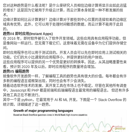
有应用程序功能，但是像网站一样运行。您无需下
您对这种趋势是什么看法呢？是什么使研究人员相信边缘计算将显示出如此迅猛
的增长？这是因为它被用于升级云计算，而云计算本身就是一种不断发展的技
载它们，这意味着无需在设备中为它们提供存储空
术。
间。 即时应用程序也可以用于测试目的。开发人员
边缘计算如何比云计算更好？边缘计算对于那些到中心位置的连接较差的边缘区
域具有优势。此外，它可以用于处理时间敏感的数据，而云计算不能用于此目
会可以先在即时应用上测试相关的功能。它们的大
的。
趋势#4 即时应用(Instant Apps)
小比通常的应用程序小，并提供更好的用户体验。
在 2016 年，即时软件被引入了软件开发领域。这些应用具有应用程序功能，但
这些应用程序可以提供的另一个优势是更好的转换
是像网站一样运行。您无需下载它们，这意味着无需在设备中为它们提供存储空
间。
率。因此，从其战略重要性来看，预计到 2020 年
即时应用程序也可以用于测试目的。开发人员会可以先在即时应用上测试相关的
及以后，即时应用程序的数量将会增加。 趋势#5 编
功能。它们的大小比通常的应用程序小，并提供更好的用户体验。
这些应用程序可以提供的另一个优势是更好的转换率。因此，从其战略重要性来
程趋势 就像软件开发趋势一样，了解编程工具的趋
看，预计到 2020 年及以后，即时应用程序的数量将会增加。
势也具有很大的价值。每年都会有许多新的编程语
趋势#5 编程趋势
就像软件开发趋势一样，了解编程工具的趋势也具有很大的价值。每年都会有许
言或框架出现，同时也会有不少会消失。 随着动态
多新的编程语言或框架出现，同时也会有不少会消失。
软件技术的发展，其开发工具在市场上也不稳定。
随着动态软件技术的发展，其开发工具在市场上也不稳定。尽管在其他所有调查
中，Javascript 和 PHP 都是前端和后端编程语言最常用的编程语言。 但还有许多
尽管在其他所有调查中，Javascript 和 PHP 都是前
其他工具正在不断流行。
其中一个是 python，它最常用于 AI 和 ML 开发。下图是一个 Stack Overflow 的
端和后端编程语言最常用的编程语言。 但还有许多
统计图，详细描述了这一趋势。
其他工具正在不断流行。 其中一个是 python，它最
常用于 AI 和 ML 开发。下图是一个 Stack Overflow
的统计图，详细描述了这一趋势。 趋势#6：混合现
实 这并不是新东西！但是虚拟现实和增强现实的不