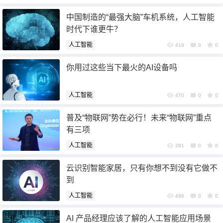
中国制造的“最强大脑”车机系统，人工智能
时代下谁更牛？
人工智能
419
0
0
你用过这些当下最火的AI设备吗
人工智能
470
0
0
6位以上
普及“物联网”势在必行！未来“物联网”重点
有三项
6位以上
人工智能
291
0
0
云识别智能家居，只有你想不到没有它做不
到
忘记密码？
找回
人工智能
496
0
0
AI 产品经理应该了解的人工智能应用场景