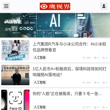
人工智能
没有描述
上汽集团R汽车与小冰公司合作：AI小冰担
任品牌想象官
人工智能
298
0
0
1亿人民币A+轮融资后，探境科技将如何打
响端侧AI落地战？
人工智能
300
0
0
你的”人脸“正在被贩卖，只要 5 毛一张…
人工智能
577
0
0