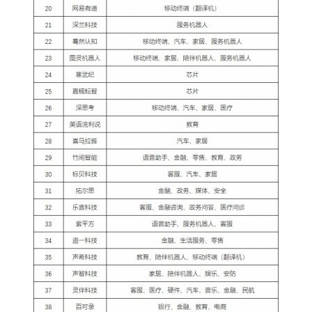
6位以上
发展打造出良好的成长环境，有助于中国力量争夺
这一AI关键入口。 另一方面，与计算机视觉不同的
6位以上
是，智能语音技术门槛和难度却更高。尤其在自然
语言处理方面，语义的多样性、歧义性等问题都需
要逐一克服和解决。而一旦跨过这一道难关，真正
意义上的计算机“能说会道”将不再遥远。 如果说“巴
立刻支付
别塔”是人类文明的制高点的话，那智能语音何尝不
忘记密码？
找回
是AI发展中的一座“通天塔”呢？ ( 来源：AI报道 ) 0
收藏
立刻支付