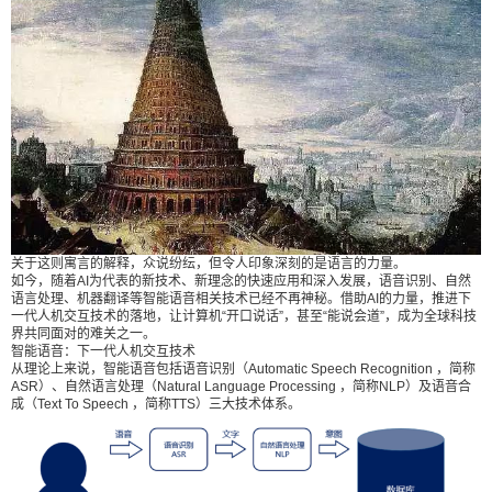
是一样的。然而，人类为了对抗上帝“洪水降临”的誓
言，联合起来修筑通天高塔“巴别塔”。为了阻止这一
计划，上帝打乱了人类的语言和口音，使其变得多
种多样。于是，人们难以相互理解，因争斗不断，
而四散而去，巴别塔终成废墟。 关于这则寓言的解
释，众说纷纭，但令人印象深刻的是语言的力量。
如今，随着AI为代表的新技术、新理念的快速应用
扫描二维码继续阅读
和深入发展，语音识别、自然语言处理、机器翻译
等智能语音相关技术已经不再神秘。借助AI的力
量，推进下一代人机交互技术的落地，让计算机“开
关于这则寓言的解释，众说纷纭，但令人印象深刻的是语言的力量。
如今，随着AI为代表的新技术、新理念的快速应用和深入发展，语音识别、自然
口说话”，甚至“能说会道”，成为全球科技界共同面
语言处理、机器翻译等智能语音相关技术已经不再神秘。借助AI的力量，推进下
对的难关之一。 智能语音：下一代人机交互技术 从
一代人机交互技术的落地，让计算机“开口说话”，甚至“能说会道”，成为全球科技
界共同面对的难关之一。
理论上来说，智能语音包括语音识别（Automatic S
智能语音：下一代人机交互技术
peech Recognition ，简称ASR）、自然语言处理
从理论上来说，智能语音包括语音识别（Automatic Speech Recognition ，简称
ASR）、自然语言处理（Natural Language Processing ，简称NLP）及语音合
（Natural Language Processing ，简称NLP）及语
成（Text To Speech ，简称TTS）三大技术体系。
音合成（Text To Speech ，简称TTS）三大技术体
系。 语音交互流程无论是语音识别，还是自然语言
处理和语音合成，都融入了计算机科学、人工智