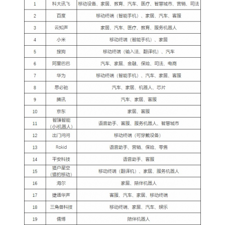
“弯道超车”的可能。未来究竟如何，可谓机遇和挑战
并存。 AI入口之争：中国力量正在崛起 入口之争是
互联网时代永恒的话题。而结合人机交互到人机对
话的大趋势来看，智能语音势必将形成更多全新的A
I入口。 以激烈竞争的智能音箱市场为例，各大科技
巨头争夺的根本目标仍然是入口。这主要取决于AI
对数据的无限渴求，只有依托海量的数据，才能提
升AI训练和推理的效率，从而推动相关技术的进步
和发展。而更重要的是，如此便利地获取人类语音
数据，是迄今为止绝无仅有的，价值自然不言而
喻。 同时，在应用场景的层出不穷的当下，智能语
给Nancy打赏
音几乎能够应用于任何行业，其对客服行业的影响
就是最好的例证。因此，随着智能语音的发展，AI
付费内容
2
5
10
元
元
元
在深入各行各业的同时，更能形成大量的全新的入
口，获取更多、更复杂的数据源，意义可谓非凡。
20
50
自定义
元
元
总而言之，智能语音是AI从感知到认知，再到决策
这一AI闭环中的核心技术。借助国内丰富的应用场
¥
景、海量的数据积累，势必为智能语音等AI技术的