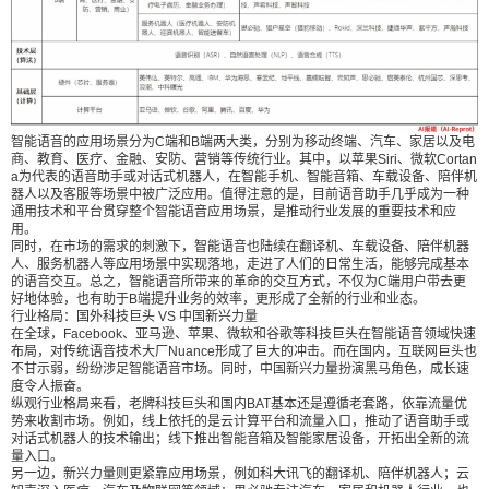
用。值得注意的是，目前语音助手几乎成为一种通
用技术和平台贯穿整个智能语音应用场景，是推动
行业发展的重要技术和应用。 同时，在市场的需求
的刺激下，智能语音也陆续在翻译机、车载设备、
陪伴机器人、服务机器人等应用场景中实现落地，
智能语音的应用场景分为C端和B端两大类，分别为移动终端、汽车、家居以及电
走进了人们的日常生活，能够完成基本的语音交
商、教育、医疗、金融、安防、营销等传统行业。其中，以苹果Siri、微软Cortan
a为代表的语音助手或对话式机器人，在智能手机、智能音箱、车载设备、陪伴机
互。总之，智能语音所带来的革命的交互方式，不
器人以及客服等场景中被广泛应用。值得注意的是，目前语音助手几乎成为一种
仅为C端用户带去更好地体验，也有助于B端提升业
通用技术和平台贯穿整个智能语音应用场景，是推动行业发展的重要技术和应
用。
务的效率，更形成了全新的行业和业态。 行业格
同时，在市场的需求的刺激下，智能语音也陆续在翻译机、车载设备、陪伴机器
局：国外科技巨头 VS 中国新兴力量 在全球，Face
人、服务机器人等应用场景中实现落地，走进了人们的日常生活，能够完成基本
的语音交互。总之，智能语音所带来的革命的交互方式，不仅为C端用户带去更
book、亚马逊、苹果、微软和谷歌等科技巨头在智
好地体验，也有助于B端提升业务的效率，更形成了全新的行业和业态。
能语音领域快速布局，对传统语音技术大厂Nuance
行业格局：国外科技巨头 VS 中国新兴力量
在全球，Facebook、亚马逊、苹果、微软和谷歌等科技巨头在智能语音领域快速
形成了巨大的冲击。而在国内，互联网巨头也不甘
布局，对传统语音技术大厂Nuance形成了巨大的冲击。而在国内，互联网巨头也
不甘示弱，纷纷涉足智能语音市场。同时，中国新兴力量扮演黑马角色，成长速
示弱，纷纷涉足智能语音市场。同时，中国新兴力
度令人振奋。
量扮演黑马角色，成长速度令人振奋。 纵观行业格
纵观行业格局来看，老牌科技巨头和国内BAT基本还是遵循老套路，依靠流量优
势来收割市场。例如，线上依托的是云计算平台和流量入口，推动了语音助手或
局来看，老牌科技巨头和国内BAT基本还是遵循老
对话式机器人的技术输出；线下推出智能音箱及智能家居设备，开拓出全新的流
套路，依靠流量优势来收割市场。例如，线上依托
量入口。
另一边，新兴力量则更紧靠应用场景，例如科大讯飞的翻译机、陪伴机器人；云
的是云计算平台和流量入口，推动了语音助手或对