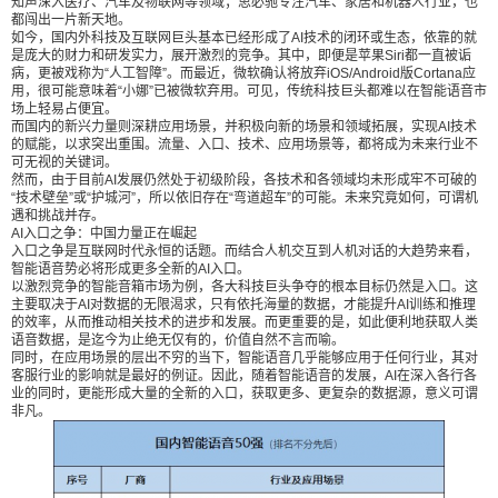
知声深入医疗、汽车及物联网等领域；思必驰专注汽车、家居和机器人行业，也
话式机器人的技术输出；线下推出智能音箱及智能
都闯出一片新天地。
如今，国内外科技及互联网巨头基本已经形成了AI技术的闭环或生态，依靠的就
家居设备，开拓出全新的流量入口。 另一边，新兴
是庞大的财力和研发实力，展开激烈的竞争。其中，即便是苹果Siri都一直被诟
力量则更紧靠应用场景，例如科大讯飞的翻译机、
病，更被戏称为“人工智障”。而最近，微软确认将放弃iOS/Android版Cortana应
用，很可能意味着“小娜”已被微软弃用。可见，传统科技巨头都难以在智能语音市
陪伴机器人；云知声深入医疗、汽车及物联网等领
场上轻易占便宜。
而国内的新兴力量则深耕应用场景，并积极向新的场景和领域拓展，实现AI技术
域；思必驰专注汽车、家居和机器人行业，也都闯
的赋能，以求突出重围。流量、入口、技术、应用场景等，都将成为未来行业不
出一片新天地。 如今，国内外科技及互联网巨头基
可无视的关键词。
然而，由于目前AI发展仍然处于初级阶段，各技术和各领域均未形成牢不可破的
本已经形成了AI技术的闭环或生态，依靠的就是庞
“技术壁垒”或“护城河”，所以依旧存在“弯道超车”的可能。未来究竟如何，可谓机
大的财力和研发实力，展开激烈的竞争。其中，即
遇和挑战并存。
AI入口之争：中国力量正在崛起
便是苹果Siri都一直被诟病，更被戏称为“人工智
入口之争是互联网时代永恒的话题。而结合人机交互到人机对话的大趋势来看，
障”。而最近，微软确认将放弃iOS/Android版Corta
智能语音势必将形成更多全新的AI入口。
以激烈竞争的智能音箱市场为例，各大科技巨头争夺的根本目标仍然是入口。这
na应用，很可能意味着“小娜”已被微软弃用。可
主要取决于AI对数据的无限渴求，只有依托海量的数据，才能提升AI训练和推理
的效率，从而推动相关技术的进步和发展。而更重要的是，如此便利地获取人类
见，传统科技巨头都难以在智能语音市场上轻易占
语音数据，是迄今为止绝无仅有的，价值自然不言而喻。
便宜。 而国内的新兴力量则深耕应用场景，并积极
同时，在应用场景的层出不穷的当下，智能语音几乎能够应用于任何行业，其对
客服行业的影响就是最好的例证。因此，随着智能语音的发展，AI在深入各行各
向新的场景和领域拓展，实现AI技术的赋能，以求
业的同时，更能形成大量的全新的入口，获取更多、更复杂的数据源，意义可谓
突出重围。流量、入口、技术、应用场景等，都将
非凡。
成为未来行业不可无视的关键词。 然而，由于目前
AI发展仍然处于初级阶段，各技术和各领域均未形
成牢不可破的“技术壁垒”或“护城河”，所以依旧存在