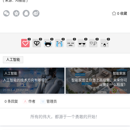
( 来源：AI报道 )
0
收藏
0
0
0
0
0
0
0
0
人工智能
人工智能
智能家居
人工智能的技术方向有哪些？
智能家居让你患上高级懒，未来你可
以懒到什么程度？
2020-1-3 15:02:34
2020-1-6 9:48:02
0 条回复
A
作者
M
管理员
所有的伟大，都源于一个勇敢的开始！