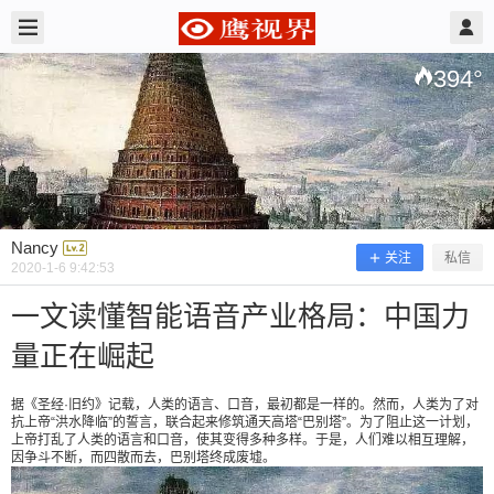
2020/1/06
Nancy @ 鹰视界
394
°
Nancy
关注
私信
2020-1-6 9:42:53
一文读懂智能语音产业格局：中国力
量正在崛起
一文读懂智能语音产业格局：中国力量
正在崛起
据《圣经·旧约》记载，人类的语言、口音，最初都是一样的。然而，人类为了对
抗上帝“洪水降临”的誓言，联合起来修筑通天高塔“巴别塔”。为了阻止这一计划，
上帝打乱了人类的语言和口音，使其变得多种多样。于是，人们难以相互理解，
因争斗不断，而四散而去，巴别塔终成废墟。
据《圣经·旧约》记载，人类的语言、口音，最初都