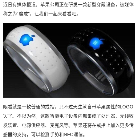
可以用一个戒指来进入。 另外，作为一个能够时刻
近日有媒体报道，苹果公司正在研发一款新型穿戴设备，被媒体
被戴在手上的电子设备，使用苹果戒指进行支付的
称之为“魔戒”，让我们一起来看看吧。
话问题会变得格外轻松，你只需要把它往支付机上
一按就好。苹果戒指应该还会加入指纹识别功能，
以便提供支付时的最后确认 健康检测也会变的更加
便捷，作为一款便携性极佳的设备，相比手环，我
们会更乐意只带一个更加轻便的戒指出门跑步不是
吗？ 对于这款“魔戒”，用户最关心的价格问题，暂
时无法提供。小编会做进一步的追踪，如果有新消
息会及时分享给粉丝们。 0 收藏
眼看就是一枚普通的戒指，只不过天生就自带苹果属性的LOGO
罢了。不以为然，这款智能电子设备内部集成了处理器、无线收
发装置、电源供应器、麦克风等。苹果还将在戒指上加入更多传
感器的支持，可以检测手势和NFC通信。