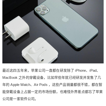
ne、iPad、MacBook 之外的穿戴设备，比如早些年
就已经研发并发售了几年的 Apple Watch、Air Pods
，这些产品销量都很不错，都在智能穿戴设备上占
据一定的市场份额，也难怪外界差点都忘了苹果公
司是一家软件公司。 近日有媒体报道，苹果公司正
在研发一款新型穿戴设备，被媒体称之为“魔戒”，让
我们一起来看看吧。 眼看就是一枚普通的戒指，只
扫描二维码继续阅读
不过天生就自带苹果属性的LOGO罢了。不以为
然，这款智能电子设备内部集成了处理器、无线收
发装置、电源供应器、麦克风等。苹果还将在戒指
上加入更多传感器的支持，可以检测手势和NFC通
信。 戒指的可触碰面积要比手表小很多，更多的时
最近这四五年来，苹果公司一直都在研发除了 iPhone、iPad、
候是通过一系列的手势控制来完成操作，从按键到
MacBook 之外的穿戴设备，比如早些年就已经研发并发售了几
触屏再到手势，牛逼了！！！脑补一下，这种使用
年的 Apple Watch、Air Pods ，这些产品销量都很不错，都在智
场景好像只有在科幻片里才有。苹果公司如果这能
实现科幻片里的科技感，那这将会是一款爆品。 这
能穿戴设备上占据一定的市场份额，也难怪外界差点都忘了苹果
款智能手表可以模拟ID，IC卡功能，戒指内部置有I
公司是一家软件公司。
D和Ic芯片，这样小区门禁、家用门锁、电梯卡等都