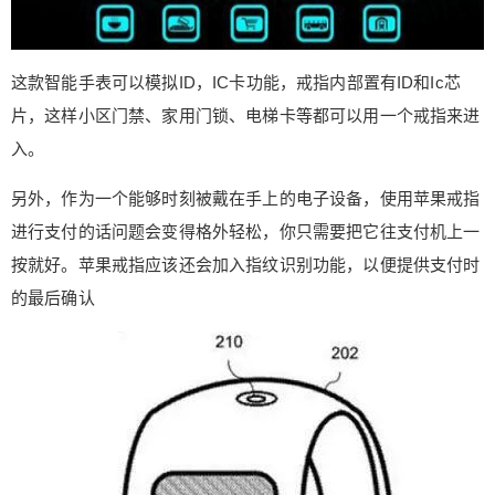
这款智能手表可以模拟ID，IC卡功能，戒指内部置有ID和Ic芯
片，这样小区门禁、家用门锁、电梯卡等都可以用一个戒指来进
入。
另外，作为一个能够时刻被戴在手上的电子设备，使用苹果戒指
进行支付的话问题会变得格外轻松，你只需要把它往支付机上一
按就好。苹果戒指应该还会加入指纹识别功能，以便提供支付时
的最后确认
给鹰视界打赏
付费内容
2
5
10
元
元
元
20
50
自定义
元
元