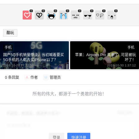
0
0
0
0
0
0
0
0
酷玩
手机
手机
国产5G手机销量惨淡，当初喊着要买
苹果：Airpods Pro 真来了...可是被玩
5G手机的人都去买iPhone11了？
坏了！
2019-10-28 17:22:58
2019-10-30 1:37:12
0 条回复
A
作者
M
管理员
所有的伟大，都源于一个勇敢的开始！
修改资料
欢迎您，新朋友，感谢参与互动！
登录
快速注册