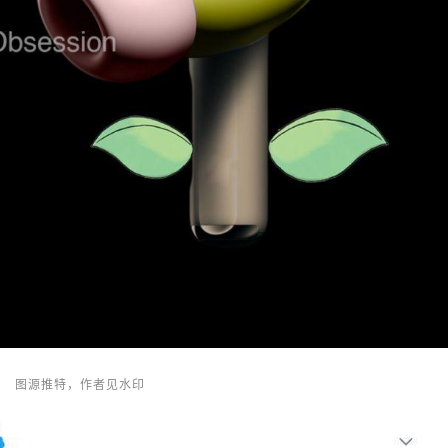
想要听到外部声音的时候，只需要长按耳机柄上
的力度感应器，就可以开启“通透模式”，取消掉隔
音效果，使外界声音进入，方便与人交谈。 性能
AirPods Pro 搭载的是与 AirPods 2 相同的 H1 芯
片。H1 芯片拥有 10 个音频核心，实现了极低的
音频处理延迟，让实时降噪成为可能。 用户戴上
AirPods Pro 后，耳机会通过算法与内置麦克风配
合，测量耳内的声级，并将其与扬声器驱动单元
传来的声音进行比较。 只需几秒，算法便可测得
耳塞是尺寸合适且贴合度良好，还是需要进一步
调整来达到更好的密合度。 同时，“Hey，Siri”功
能依然随时待命，轻松播放歌曲、调高音量、拨
打电话或获取路线信息。 对了，这次的苹果大型
Pro 系列连续剧应该还没有结束（估计会连播3
天），咆哥猜测，今天和明天，苹果分别会发布
图源推特，作者见水印
拥有浴霸摄像头的 iPad Pro 和16英寸的大屏 Mac
Book Pro 。 今天谁都别想睡觉！买买买就完事
了！ 部分图片来自网络，如有侵权请联系删除。