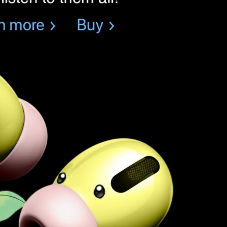
令耳塞能贴合每只耳朵的耳形，在保证佩戴舒适
的同时可实现高密合度。 为了进一步提升舒适
度，AirPods Pro 还运用创新的通气系统来平衡压
力，尽可能减轻其他入耳式耳机设计中常见的不
适感。 耳机盒比之前更扁了，支持无线充电，加
上充电盒的电量，AirPods Pro 续航时间可以达到
24小时音乐播放或者18小时通话。单次使用时间
为4.5小时。 另外，AirPods Pro 支持抗汗抗水，
达到了IPX4 等级，保证运动和日常使用的耐用
性。（前两代木有防水等级认证） 主动降噪 AirP
ods Pro 的主动降噪功能可以根据个人的耳形及
耳机的佩戴贴合度持续进行调节。这种设计可消
除背景噪音，带来与众不同、量身定制的出色降
噪体验，让用户无论是听歌还是打电话，都能听
得更专注。 AirPods Pro 的主动降噪功能利用两
个麦克风，外向式麦克风会检测环境噪音并利用
抗噪声波进行抵消，然后内向式麦克风会检测剩
余的噪音后再次进行处理，从而实现降噪。 当你