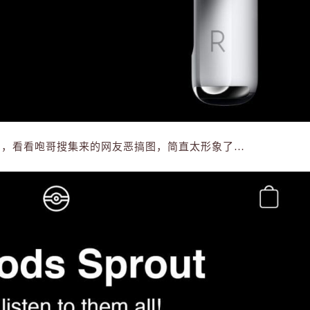
是被玩坏了！
6位以上
我就说吧，苹果这次会和3月份一样，偷偷摸摸地
把新品直接上架官网，有图为证。 苹果果然在今
立刻支付
忘记密码？
找回
天凌晨悄悄上架了 AirPods Pro ，售价1999元，
明天就可以发货。赶紧给我扣666~ 库克在新品上
立刻支付
架之后还迅速给自己的推特头像P上了耳机，看起
们玩坏了，看看咆哥搜集来的网友恶搞图，简直太形象了…
来毫无违和感，这老头子真会玩… 至于这个外观
嘛，跟之前的爆料一样…一言难尽呢。 新 AirPod
s Pro 刚上线就已经被网友们玩坏了，看看咆哥搜
扫描二维码继续阅读
集来的网友恶搞图，简直太形象了… 图源推特，
作者见水印 图源推特，作者见水印 图源推特，作
者见水印 不过话说回来，AirPods Pro 到底有啥
新功能，到底值不值得买呢？ 全新设计 和前两代
AirPods 不同，AirPods Pro 采用了全新的入耳式
设计，从佩戴的舒适度和贴合度出发，随机附赠3
个不同大小的耳塞，柔软且富有弹性的硅胶材质