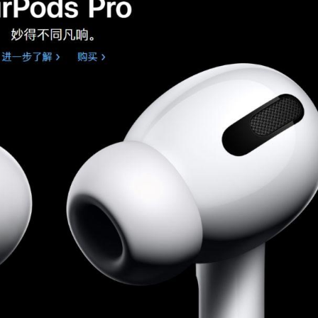
2019/10/30
鹰视界 @ 鹰视界
给鹰视界打赏
付费内容
2
5
10
元
元
元
20
50
自定义
元
元
¥
苹果：Airpods Pro 真来了…可
6位以上