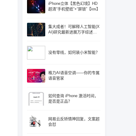
iPhone立体【黑色幻境】HD
超清“手机壁纸”+“屏锁”【ios】
集大成者！可解释人工智能(X
AI)研究最新进展万字综述论
文: 概念体系机遇和挑战—构
建负责任的人工智能
没有零线，如何装小米智能？
格力AI语音空调——你的专属
语音管家
如何查询 iPhone 激活时间，
是否是正品？
网易云反矫情神回复，文案超
会怼