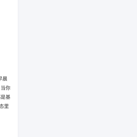
早晨
，当你
都是基
态里