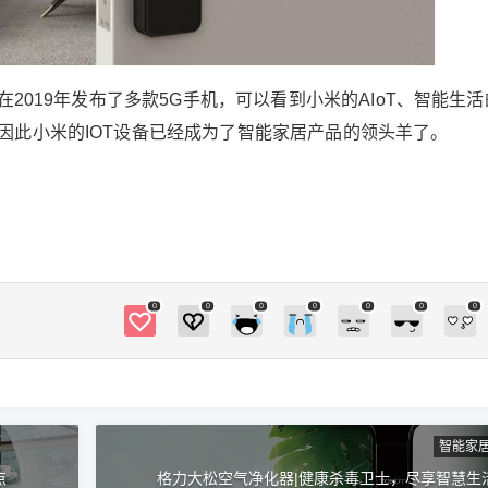
MIX Alpha，在5G、环绕屏技术乃至拍照方面大
幅提升，为更好的联动小米智能生活往前一大
步！ 5G被称之为”高效率”的时代，因此小米也已
经在2019年发布了多款5G手机，可以看到小米的
在2019年发布了多款5G手机，可以看到小米的AIoT、智能生
AIoT、智能生活的持续优势转化为智能全场景形
因此小米的IOT设备已经成为了智能家居产品的领头羊了。
成了绝对的胜势，因此小米的IOT设备已经成为了
智能家居产品的领头羊了。 （来源： 科技小时代
） 0 收藏
0
0
0
0
0
0
0
智能家
点
格力大松空气净化器|健康杀毒卫士，尽享智慧生