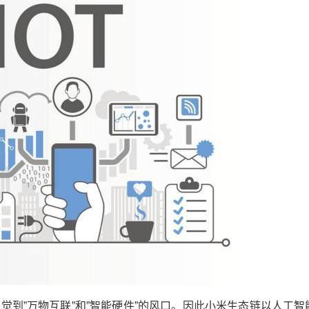
¥
强大核心竞争力，这两大原因
6位以上
也是关键
6位以上
2015年，小米首次披露IoT战略，最初是希望以手
机为核心连接所有的设备。后来通过6年的发展，
立刻支付
忘记密码？
找回
小米从许多方面改变了消费者的购物习惯与数码
产品甚至其它生活用品市场。 小米上市前夕，雷
立刻支付
军曾经承诺，小米每年整体硬件业务的综合净利
率永远不会超过5%。因此小米的产品也成为了大
众的首选。据统计，IoT平台已连接的IoT设备数
在除去手机和笔记本电脑的情况下，达到两亿多
扫描二维码继续阅读
台；拥有五件及以上已连接到IoT平台上产品（不
包括智能手机及笔记本电脑）的使用者数量，增
加至350万人，同比增长78.7 %。可见小米的智
能生活已经遍布人们的生活上了。 这也是为什么
察觉到”万物互联”和”智能硬件”的风口。因此小米生态链以人工智
小米智能家居也被称为 ” 智能家庭 “的原因。你可