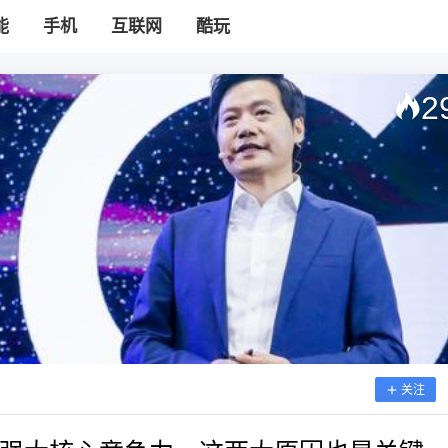
能
手机
互联网
酷玩
2
关注