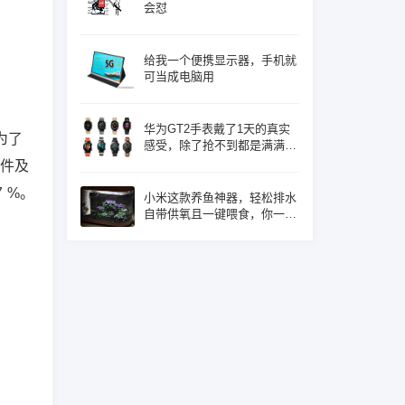
会怼
给我一个便携显示器，手机就
可当成电脑用
华为GT2手表戴了1天的真实
为了
感受，除了抢不到都是满满的
优点！
五件及
 %。
小米这款养鱼神器，轻松排水
自带供氧且一键喂食，你一定
心动了吧