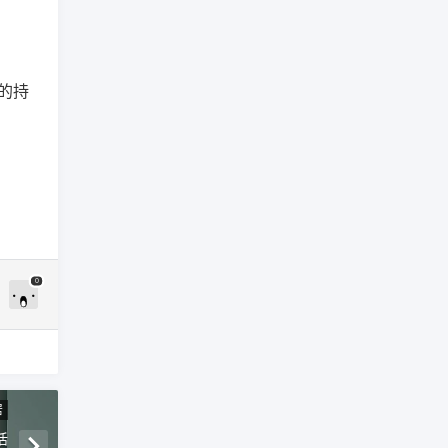
活的持
0
居
活