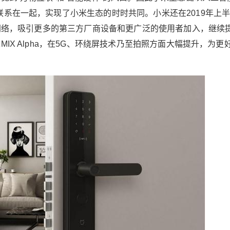
以通过小米智能生活产品做很多事情，比如，早
联系在一起，实现了小米生态的时时共同。小米还在2019年上
晨起床去上班，总感觉门窗没关好，打开手机通
平台网络，吸引更多的第三方厂商设备和更广泛的使用者加入，继续
过智能家庭查看一下，发现门窗关好了，心里也
MIX Alpha，在5G、环绕屏技术乃至拍照方面大幅提升，为更
舒坦了。晚上，当你起床想去厕所，当你下床的
时候人体传感器感知到你的移动，帮你打开智能
小夜灯，小米的智能居家产品全都是基于”米家AP
P”来操作的，不管是扫地机器人、电水壶、灯
泡、摄像头，还是智能门锁、电风扇，只要是米
家生态里的产品，全都是通过米家APP来操作。
小米生态计划始于2013年下半年。当时雷军察觉
到”万物互联”和”智能硬件”的风口。因此小米生态
链以人工智能小爱同学做为接入点，将所有的IOT
设备紧密的联系在一起，实现了小米生态的时时
共同。小米还在2019年上半年成立了AIoT委员
会，持续打造开放的AIoT平台网络，吸引更多的
第三方厂商设备和更广泛的使用者加入，继续提
升用户的体验。此外，小米早在2019年发布小米