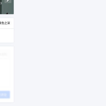
43
夜色之深
改资料
交评论