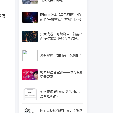
喜欢人民币那张！
iPhone立体【黑色幻境】HD
多方
超清“手机壁纸”+“屏锁”【ios】
集大成者！可解释人工智能(X
AI)研究最新进展万字综述论
文: 概念体系机遇和挑战—构
建负责任的人工智能
没有零线，如何装小米智能？
格力AI语音空调——你的专属
语音管家
如何查询 iPhone 激活时间，
是否是正品？
网易云反矫情神回复，文案超