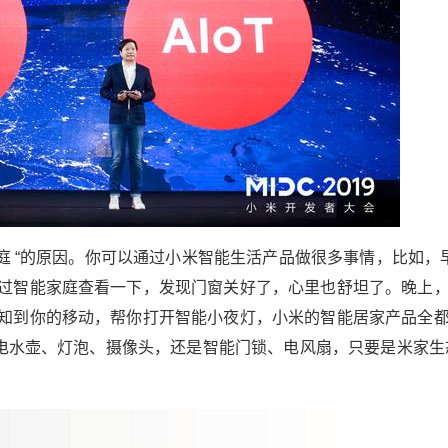
2020/2/21
Nancy @ 鹰视界
家庭 “的原因。你可以通过小米智能生活产品做很多事情，比如，
过智能家庭查看一下，发现门窗关好了，心里也舒坦了。晚上
给Nancy打赏
知到你的移动，帮你打开智能小夜灯，小米的智能居家产品全
、电水壶、灯泡、摄像头，还是智能门锁、电风扇，只要是米家生
付费内容
2
5
10
元
元
元
20
50
自定义
元
元
小米为何改变智能生活？除了